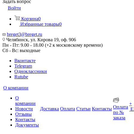
Задать вопрос
Войти
Корзина
0
Избранные товары
0
breget3@breget.ru
Челябинск, ул. Кирова 19, оф. 906
Пн - Пт: 9.00 - 18.00 (+2 к московскому времени)
Сб - Вс: выходные
Вконтакте
Telegram
Одноклассники
Rutube
О компании
О
компании
+
Оплата
Новости
Доставка
Оплата
Статьи
Контакты
Е
по №
Отзывы
заказа
Контакты
Документы