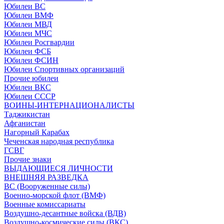
Юбилеи ВС
Юбилеи ВМФ
Юбилеи МВД
Юбилеи МЧС
Юбилеи Росгвардии
Юбилеи ФСБ
Юбилеи ФСИН
Юбилеи Спортивных организаций
Прочие юбилеи
Юбилеи ВКС
Юбилеи СССР
ВОИНЫ-ИНТЕРНАЦИОНАЛИСТЫ
Таджикистан
Афганистан
Нагорный Карабах
Чеченская народная республика
ГСВГ
Прочие знаки
ВЫДАЮЩИЕСЯ ЛИЧНОСТИ
ВНЕШНЯЯ РАЗВЕДКА
ВС (Вооруженные силы)
Военно-морской флот (ВМФ)
Военные комиссариаты
Воздушно-десантные войска (ВДВ)
Воздушно-космические силы (ВКС)