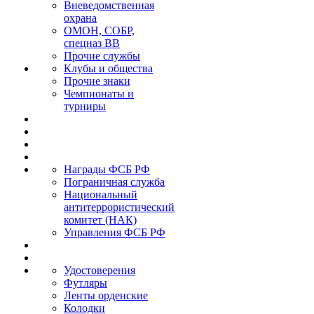
Вневедомственная
охрана
ОМОН, СОБР,
спецназ ВВ
Прочие службы
Клубы и общества
Прочие знаки
Чемпионаты и
турниры
Награды ФСБ РФ
Пограничная служба
Национальный
антитеррористический
комитет (НАК)
Управления ФСБ РФ
Удостоверения
Футляры
Ленты орденские
Колодки