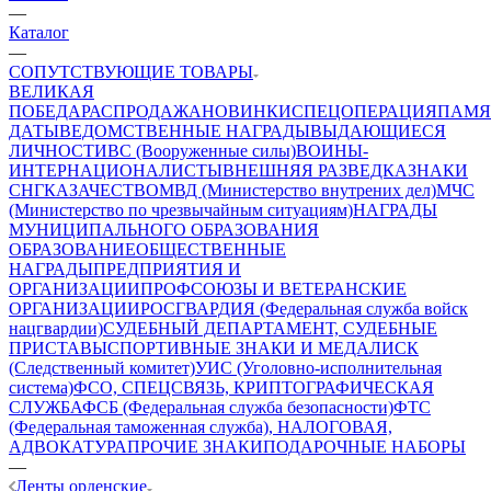
—
Каталог
—
СОПУТСТВУЮЩИЕ ТОВАРЫ
ВЕЛИКАЯ
ПОБЕДА
РАСПРОДАЖА
НОВИНКИ
СПЕЦОПЕРАЦИЯ
ПАМЯ
ДАТЫ
ВЕДОМСТВЕННЫЕ НАГРАДЫ
ВЫДАЮЩИЕСЯ
ЛИЧНОСТИ
ВС (Вооруженные силы)
ВОИНЫ-
ИНТЕРНАЦИОНАЛИСТЫ
ВНЕШНЯЯ РАЗВЕДКА
ЗНАКИ
СНГ
КАЗАЧЕСТВО
МВД (Министерство внутрених дел)
МЧС
(Министерство по чрезвычайным ситуациям)
НАГРАДЫ
МУНИЦИПАЛЬНОГО ОБРАЗОВАНИЯ
ОБРАЗОВАНИЕ
ОБЩЕСТВЕННЫЕ
НАГРАДЫ
ПРЕДПРИЯТИЯ И
ОРГАНИЗАЦИИ
ПРОФСОЮЗЫ И ВЕТЕРАНСКИЕ
ОРГАНИЗАЦИИ
РОСГВАРДИЯ (Федеральная служба войск
нацгвардии)
СУДЕБНЫЙ ДЕПАРТАМЕНТ, СУДЕБНЫЕ
ПРИСТАВЫ
СПОРТИВНЫЕ ЗНАКИ И МЕДАЛИ
СК
(Следственный комитет)
УИС (Уголовно-исполнительная
система)
ФСО, СПЕЦСВЯЗЬ, КРИПТОГРАФИЧЕСКАЯ
СЛУЖБА
ФСБ (Федеральная служба безопасности)
ФТС
(Федеральная таможенная служба), НАЛОГОВАЯ,
АДВОКАТУРА
ПРОЧИЕ ЗНАКИ
ПОДАРОЧНЫЕ НАБОРЫ
—
Ленты орденские