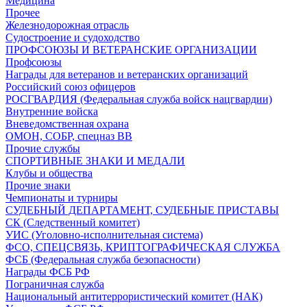
Медицина
Прочее
Железнодорожная отрасль
Судостроение и судоходство
ПРОФСОЮЗЫ И ВЕТЕРАНСКИЕ ОРГАНИЗАЦИИ
Профсоюзы
Награды для ветеранов и ветеранских организаций
Российский союз офицеров
РОСГВАРДИЯ (Федеральная служба войск нацгвардии)
Внутренние войска
Вневедомственная охрана
ОМОН, СОБР, спецназ ВВ
Прочие службы
СПОРТИВНЫЕ ЗНАКИ И МЕДАЛИ
Клубы и общества
Прочие знаки
Чемпионаты и турниры
СУДЕБНЫЙ ДЕПАРТАМЕНТ, СУДЕБНЫЕ ПРИСТАВЫ
СК (Следственный комитет)
УИС (Уголовно-исполнительная система)
ФСО, СПЕЦСВЯЗЬ, КРИПТОГРАФИЧЕСКАЯ СЛУЖБА
ФСБ (Федеральная служба безопасности)
Награды ФСБ РФ
Пограничная служба
Национальный антитеррористический комитет (НАК)