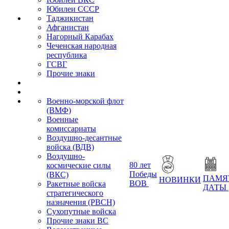
Юбилеи СССР
Таджикистан
Афганистан
Нагорный Карабах
Чеченская народная
республика
ГСВГ
Прочие знаки
Военно-морской флот
(ВМФ)
Военные
комиссариаты
Воздушно-десантные
войска (ВДВ)
Воздушно-
80 лет
космические силы
Победы
(ВКС)
ПАМЯ
НОВИНКИ
ВОВ
Ракетные войска
ДАТЫ
стратегического
назначения (РВСН)
Сухопутные войска
Прочие знаки ВС