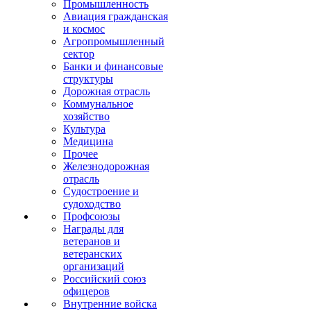
Промышленность
Авиация гражданская
и космос
Агропромышленный
сектор
Банки и финансовые
структуры
Дорожная отрасль
Коммунальное
хозяйство
Культура
Медицина
Прочее
Железнодорожная
отрасль
Судостроение и
судоходство
Профсоюзы
Награды для
ветеранов и
ветеранских
организаций
Российский союз
офицеров
Внутренние войска