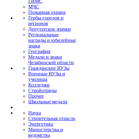
ГИМС
МЧС
Пожарная охрана
Гербы городов и
регионов
Депутатские значки
Региональные
награды и юбилейные
знаки
География
Медали и знаки
Челябинской области
Гражданские ВУЗы
Военные ВУЗы и
училища
Колледжи
Стройотряды
Прочее
Школьные медали
Наука
Строительная отрасль
Энергетика
Министерства и
ведомства