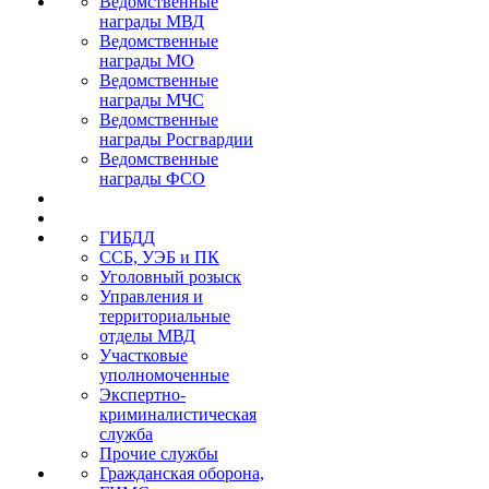
Ведомственные
награды МВД
Ведомственные
награды МО
Ведомственные
награды МЧС
Ведомственные
награды Росгвардии
Ведомственные
награды ФСО
ГИБДД
ССБ, УЭБ и ПК
Уголовный розыск
Управления и
территориальные
отделы МВД
Участковые
уполномоченные
Экспертно-
криминалистическая
служба
Прочие службы
Гражданская оборона,