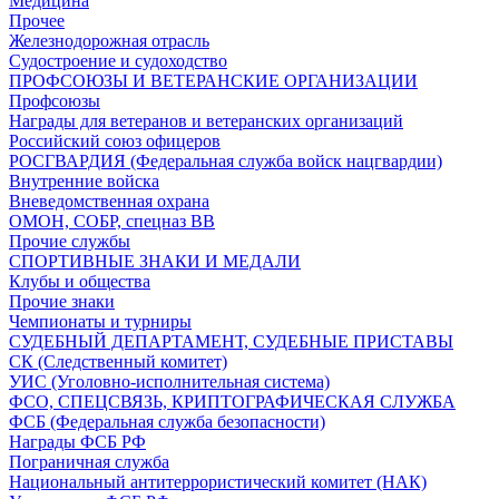
Медицина
Прочее
Железнодорожная отрасль
Судостроение и судоходство
ПРОФСОЮЗЫ И ВЕТЕРАНСКИЕ ОРГАНИЗАЦИИ
Профсоюзы
Награды для ветеранов и ветеранских организаций
Российский союз офицеров
РОСГВАРДИЯ (Федеральная служба войск нацгвардии)
Внутренние войска
Вневедомственная охрана
ОМОН, СОБР, спецназ ВВ
Прочие службы
СПОРТИВНЫЕ ЗНАКИ И МЕДАЛИ
Клубы и общества
Прочие знаки
Чемпионаты и турниры
СУДЕБНЫЙ ДЕПАРТАМЕНТ, СУДЕБНЫЕ ПРИСТАВЫ
СК (Следственный комитет)
УИС (Уголовно-исполнительная система)
ФСО, СПЕЦСВЯЗЬ, КРИПТОГРАФИЧЕСКАЯ СЛУЖБА
ФСБ (Федеральная служба безопасности)
Награды ФСБ РФ
Пограничная служба
Национальный антитеррористический комитет (НАК)