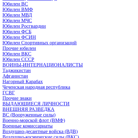
Юбилеи ВС
Юбилеи ВМФ
Юбилеи МВД
Юбилеи МЧС
Юбилеи Росгвардии
Юбилеи ФСБ
Юбилеи ФСИН
Юбилеи Спортивных организаций
Прочие юбилеи
Юбилеи ВКС
Юбилеи СССР
ВОИНЫ-ИНТЕРНАЦИОНАЛИСТЫ
Таджикистан
Афганистан
Нагорный Карабах
Чеченская народная республика
ГСВГ
Прочие знаки
ВЫДАЮЩИЕСЯ ЛИЧНОСТИ
ВНЕШНЯЯ РАЗВЕДКА
ВС (Вооруженные силы)
Военно-морской флот (ВМФ)
Военные комиссариаты
Воздушно-десантные войска (ВДВ)
Воздушно-космические силы (ВКС)