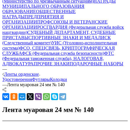
(Министерство по чрезвычайным ситуациям)
НАГРАДЫ
МУНИЦИПАЛЬНОГО ОБРАЗОВАНИЯ
ОБРАЗОВАНИЕ
ОБЩЕСТВЕННЫЕ
НАГРАДЫ
ПРЕДПРИЯТИЯ И
ОРГАНИЗАЦИИ
ПРОФСОЮЗЫ И ВЕТЕРАНСКИЕ
ОРГАНИЗАЦИИ
РОСГВАРДИЯ (Федеральная служба войск
нацгвардии)
СУДЕБНЫЙ ДЕПАРТАМЕНТ, СУДЕБНЫЕ
ПРИСТАВЫ
СПОРТИВНЫЕ ЗНАКИ И МЕДАЛИ
СК
(Следственный комитет)
УИС (Уголовно-исполнительная
система)
ФСО, СПЕЦСВЯЗЬ, КРИПТОГРАФИЧЕСКАЯ
СЛУЖБА
ФСБ (Федеральная служба безопасности)
ФТС
(Федеральная таможенная служба), НАЛОГОВАЯ,
АДВОКАТУРА
ПРОЧИЕ ЗНАКИ
ПОДАРОЧНЫЕ НАБОРЫ
—
Ленты орденские
Удостоверения
Футляры
Колодки
—
Лента муаровая 24 мм № 140
Лента муаровая 24 мм № 140