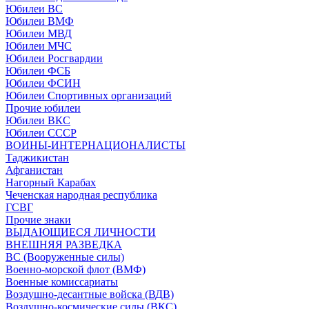
Юбилеи ВС
Юбилеи ВМФ
Юбилеи МВД
Юбилеи МЧС
Юбилеи Росгвардии
Юбилеи ФСБ
Юбилеи ФСИН
Юбилеи Спортивных организаций
Прочие юбилеи
Юбилеи ВКС
Юбилеи СССР
ВОИНЫ-ИНТЕРНАЦИОНАЛИСТЫ
Таджикистан
Афганистан
Нагорный Карабах
Чеченская народная республика
ГСВГ
Прочие знаки
ВЫДАЮЩИЕСЯ ЛИЧНОСТИ
ВНЕШНЯЯ РАЗВЕДКА
ВС (Вооруженные силы)
Военно-морской флот (ВМФ)
Военные комиссариаты
Воздушно-десантные войска (ВДВ)
Воздушно-космические силы (ВКС)