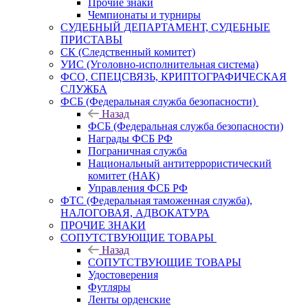
Прочие знаки
Чемпионаты и турниры
СУДЕБНЫЙ ДЕПАРТАМЕНТ, СУДЕБНЫЕ
ПРИСТАВЫ
СК (Следственный комитет)
УИС (Уголовно-исполнительная система)
ФСО, СПЕЦСВЯЗЬ, КРИПТОГРАФИЧЕСКАЯ
СЛУЖБА
ФСБ (Федеральная служба безопасности)
Назад
ФСБ (Федеральная служба безопасности)
Награды ФСБ РФ
Пограничная служба
Национальный антитеррористический
комитет (НАК)
Управления ФСБ РФ
ФТС (Федеральная таможенная служба),
НАЛОГОВАЯ, АДВОКАТУРА
ПРОЧИЕ ЗНАКИ
СОПУТСТВУЮЩИЕ ТОВАРЫ
Назад
СОПУТСТВУЮЩИЕ ТОВАРЫ
Удостоверения
Футляры
Ленты орденские