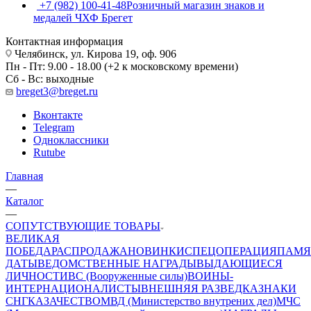
+7 (982) 100-41-48
Розничный магазин знаков и
медалей ЧХФ Брегет
Контактная информация
Челябинск, ул. Кирова 19, оф. 906
Пн - Пт: 9.00 - 18.00 (+2 к московскому времени)
Сб - Вс: выходные
breget3@breget.ru
Вконтакте
Telegram
Одноклассники
Rutube
Главная
—
Каталог
—
СОПУТСТВУЮЩИЕ ТОВАРЫ
ВЕЛИКАЯ
ПОБЕДА
РАСПРОДАЖА
НОВИНКИ
СПЕЦОПЕРАЦИЯ
ПАМЯ
ДАТЫ
ВЕДОМСТВЕННЫЕ НАГРАДЫ
ВЫДАЮЩИЕСЯ
ЛИЧНОСТИ
ВС (Вооруженные силы)
ВОИНЫ-
ИНТЕРНАЦИОНАЛИСТЫ
ВНЕШНЯЯ РАЗВЕДКА
ЗНАКИ
СНГ
КАЗАЧЕСТВО
МВД (Министерство внутрених дел)
МЧС