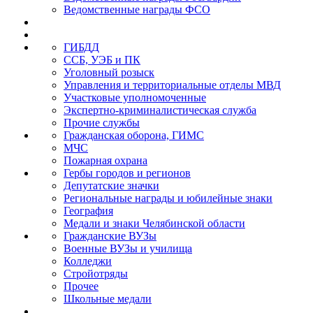
Ведомственные награды ФСО
ГИБДД
ССБ, УЭБ и ПК
Уголовный розыск
Управления и территориальные отделы МВД
Участковые уполномоченные
Экспертно-криминалистическая служба
Прочие службы
Гражданская оборона, ГИМС
МЧС
Пожарная охрана
Гербы городов и регионов
Депутатские значки
Региональные награды и юбилейные знаки
География
Медали и знаки Челябинской области
Гражданские ВУЗы
Военные ВУЗы и училища
Колледжи
Стройотряды
Прочее
Школьные медали