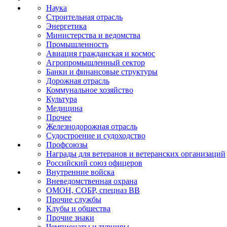
Наука
Строительная отрасль
Энергетика
Министерства и ведомства
Промышленность
Авиация гражданская и космос
Агропромышленный сектор
Банки и финансовые структуры
Дорожная отрасль
Коммунальное хозяйство
Культура
Медицина
Прочее
Железнодорожная отрасль
Судостроение и судоходство
Профсоюзы
Награды для ветеранов и ветеранских организаций
Российский союз офицеров
Внутренние войска
Вневедомственная охрана
ОМОН, СОБР, спецназ ВВ
Прочие службы
Клубы и общества
Прочие знаки
Чемпионаты и турниры