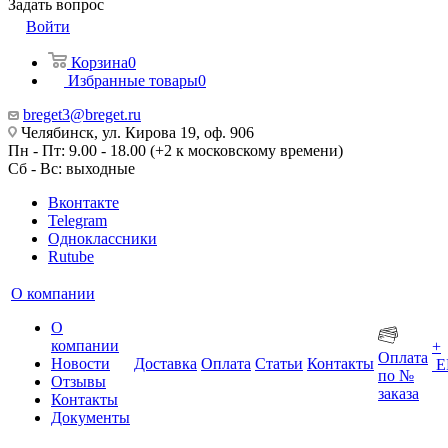
Задать вопрос
Войти
Корзина
0
Избранные товары
0
breget3@breget.ru
Челябинск, ул. Кирова 19, оф. 906
Пн - Пт: 9.00 - 18.00 (+2 к московскому времени)
Сб - Вс: выходные
Вконтакте
Telegram
Одноклассники
Rutube
О компании
О
компании
+
Оплата
Новости
Доставка
Оплата
Статьи
Контакты
Е
по №
Отзывы
заказа
Контакты
Документы