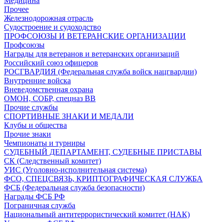
Медицина
Прочее
Железнодорожная отрасль
Судостроение и судоходство
ПРОФСОЮЗЫ И ВЕТЕРАНСКИЕ ОРГАНИЗАЦИИ
Профсоюзы
Награды для ветеранов и ветеранских организаций
Российский союз офицеров
РОСГВАРДИЯ (Федеральная служба войск нацгвардии)
Внутренние войска
Вневедомственная охрана
ОМОН, СОБР, спецназ ВВ
Прочие службы
СПОРТИВНЫЕ ЗНАКИ И МЕДАЛИ
Клубы и общества
Прочие знаки
Чемпионаты и турниры
СУДЕБНЫЙ ДЕПАРТАМЕНТ, СУДЕБНЫЕ ПРИСТАВЫ
СК (Следственный комитет)
УИС (Уголовно-исполнительная система)
ФСО, СПЕЦСВЯЗЬ, КРИПТОГРАФИЧЕСКАЯ СЛУЖБА
ФСБ (Федеральная служба безопасности)
Награды ФСБ РФ
Пограничная служба
Национальный антитеррористический комитет (НАК)