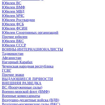
Юбилеи ВС
Юбилеи ВМФ
Юбилеи МВД
Юбилеи МЧС
Юбилеи Росгвардии
Юбилеи ФСБ
Юбилеи ФСИН
Юбилеи Спортивных организаций
Прочие юбилеи
Юбилеи ВКС
Юбилеи СССР
ВОИНЫ-ИНТЕРНАЦИОНАЛИСТЫ
Таджикистан
Афганистан
Нагорный Карабах
Чеченская народная республика
ГСВГ
Прочие знаки
ВЫДАЮЩИЕСЯ ЛИЧНОСТИ
ВНЕШНЯЯ РАЗВЕДКА
ВС (Вооруженные силы)
Военно-морской флот (ВМФ)
Военные комиссариаты
Воздушно-десантные войска (ВДВ)
Воздушно-космические силы (ВКС)