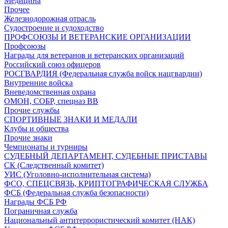
Медицина
Прочее
Железнодорожная отрасль
Судостроение и судоходство
ПРОФСОЮЗЫ И ВЕТЕРАНСКИЕ ОРГАНИЗАЦИИ
Профсоюзы
Награды для ветеранов и ветеранских организаций
Российский союз офицеров
РОСГВАРДИЯ (Федеральная служба войск нацгвардии)
Внутренние войска
Вневедомственная охрана
ОМОН, СОБР, спецназ ВВ
Прочие службы
СПОРТИВНЫЕ ЗНАКИ И МЕДАЛИ
Клубы и общества
Прочие знаки
Чемпионаты и турниры
СУДЕБНЫЙ ДЕПАРТАМЕНТ, СУДЕБНЫЕ ПРИСТАВЫ
СК (Следственный комитет)
УИС (Уголовно-исполнительная система)
ФСО, СПЕЦСВЯЗЬ, КРИПТОГРАФИЧЕСКАЯ СЛУЖБА
ФСБ (Федеральная служба безопасности)
Награды ФСБ РФ
Пограничная служба
Национальный антитеррористический комитет (НАК)