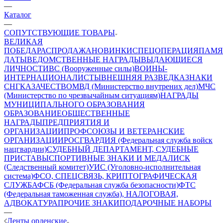
—
Каталог
—
СОПУТСТВУЮЩИЕ ТОВАРЫ
ВЕЛИКАЯ
ПОБЕДА
РАСПРОДАЖА
НОВИНКИ
СПЕЦОПЕРАЦИЯ
ПАМЯ
ДАТЫ
ВЕДОМСТВЕННЫЕ НАГРАДЫ
ВЫДАЮЩИЕСЯ
ЛИЧНОСТИ
ВС (Вооруженные силы)
ВОИНЫ-
ИНТЕРНАЦИОНАЛИСТЫ
ВНЕШНЯЯ РАЗВЕДКА
ЗНАКИ
СНГ
КАЗАЧЕСТВО
МВД (Министерство внутрених дел)
МЧС
(Министерство по чрезвычайным ситуациям)
НАГРАДЫ
МУНИЦИПАЛЬНОГО ОБРАЗОВАНИЯ
ОБРАЗОВАНИЕ
ОБЩЕСТВЕННЫЕ
НАГРАДЫ
ПРЕДПРИЯТИЯ И
ОРГАНИЗАЦИИ
ПРОФСОЮЗЫ И ВЕТЕРАНСКИЕ
ОРГАНИЗАЦИИ
РОСГВАРДИЯ (Федеральная служба войск
нацгвардии)
СУДЕБНЫЙ ДЕПАРТАМЕНТ, СУДЕБНЫЕ
ПРИСТАВЫ
СПОРТИВНЫЕ ЗНАКИ И МЕДАЛИ
СК
(Следственный комитет)
УИС (Уголовно-исполнительная
система)
ФСО, СПЕЦСВЯЗЬ, КРИПТОГРАФИЧЕСКАЯ
СЛУЖБА
ФСБ (Федеральная служба безопасности)
ФТС
(Федеральная таможенная служба), НАЛОГОВАЯ,
АДВОКАТУРА
ПРОЧИЕ ЗНАКИ
ПОДАРОЧНЫЕ НАБОРЫ
—
Ленты орденские