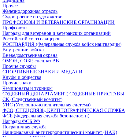
Медицина
Прочее
Железнодорожная отрасль
Судостроение и судоходство
ПРОФСОЮЗЫ И ВЕТЕРАНСКИЕ ОРГАНИЗАЦИИ
Профсоюзы
Награды для ветеранов и ветеранских организаций
Российский союз офицеров
РОСГВАРДИЯ (Федеральная служба войск нацгвардии)
Внутренние войска
Вневедомственная охрана
ОМОН, СОБР, спецназ ВВ
Прочие службы
СПОРТИВНЫЕ ЗНАКИ И МЕДАЛИ
Клубы и общества
Прочие знаки
Чемпионаты и турниры
СУДЕБНЫЙ ДЕПАРТАМЕНТ, СУДЕБНЫЕ ПРИСТАВЫ
СК (Следственный комитет)
УИС (Уголовно-исполнительная система)
ФСО, СПЕЦСВЯЗЬ, КРИПТОГРАФИЧЕСКАЯ СЛУЖБА
ФСБ (Федеральная служба безопасности)
Награды ФСБ РФ
Пограничная служба
Национальный антитеррористический комитет (НАК)