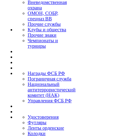
Вневедомственная
охрана
ОМОН, СОБР,
спецназ ВВ
Прочие службы
Клубы и общества
Прочие знаки
Чемпионаты и
турниры
Награды ФСБ РФ
Пограничная служба
Национальный
антитеррористический
комитет (НАК)
Управления ФСБ РФ
Удостоверения
Футляры
Ленты орденские
Колодки