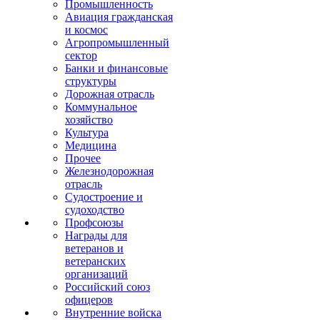
Промышленность
Авиация гражданская
и космос
Агропромышленный
сектор
Банки и финансовые
структуры
Дорожная отрасль
Коммунальное
хозяйство
Культура
Медицина
Прочее
Железнодорожная
отрасль
Судостроение и
судоходство
Профсоюзы
Награды для
ветеранов и
ветеранских
организаций
Российский союз
офицеров
Внутренние войска