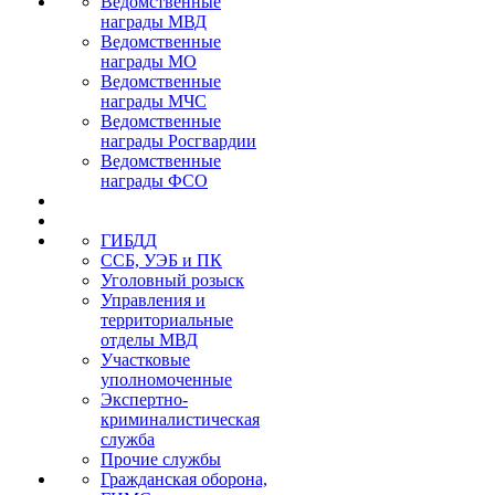
Ведомственные
награды МВД
Ведомственные
награды МО
Ведомственные
награды МЧС
Ведомственные
награды Росгвардии
Ведомственные
награды ФСО
ГИБДД
ССБ, УЭБ и ПК
Уголовный розыск
Управления и
территориальные
отделы МВД
Участковые
уполномоченные
Экспертно-
криминалистическая
служба
Прочие службы
Гражданская оборона,