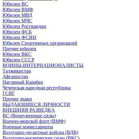
Юбилеи ВС
Юбилеи ВМФ
Юбилеи МВД
Юбилеи МЧС
Юбилеи Росгвардии
Юбилеи ФСБ
Юбилеи ФСИН
Юбилеи Спортивных организаций
Прочие юбилеи
Юбилеи ВКС
Юбилеи СССР
ВОИНЫ-ИНТЕРНАЦИОНАЛИСТЫ
Таджикистан
Афганистан
Нагорный Карабах
Чеченская народная республика
ГСВГ
Прочие знаки
ВЫДАЮЩИЕСЯ ЛИЧНОСТИ
ВНЕШНЯЯ РАЗВЕДКА
ВС (Вооруженные силы)
Военно-морской флот (ВМФ)
Военные комиссариаты
Воздушно-десантные войска (ВДВ)
Воздушно-космические силы (ВКС)