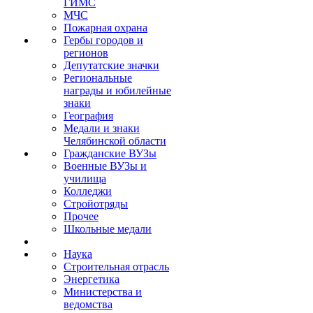
ГИМС
МЧС
Пожарная охрана
Гербы городов и
регионов
Депутатские значки
Региональные
награды и юбилейные
знаки
География
Медали и знаки
Челябинской области
Гражданские ВУЗы
Военные ВУЗы и
училища
Колледжи
Стройотряды
Прочее
Школьные медали
Наука
Строительная отрасль
Энергетика
Министерства и
ведомства