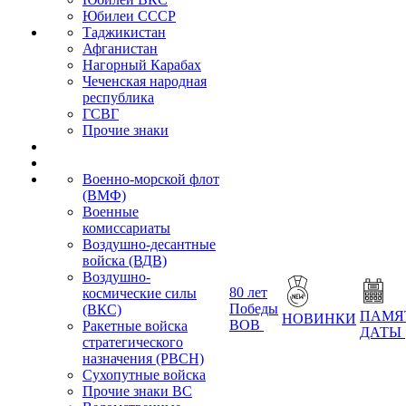
Юбилеи СССР
Таджикистан
Афганистан
Нагорный Карабах
Чеченская народная
республика
ГСВГ
Прочие знаки
Военно-морской флот
(ВМФ)
Военные
комиссариаты
Воздушно-десантные
войска (ВДВ)
Воздушно-
80 лет
космические силы
Победы
(ВКС)
ПАМЯ
НОВИНКИ
ВОВ
Ракетные войска
ДАТЫ
стратегического
назначения (РВСН)
Сухопутные войска
Прочие знаки ВС