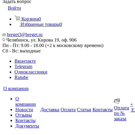
Задать вопрос
Войти
Корзина
0
Избранные товары
0
breget3@breget.ru
Челябинск, ул. Кирова 19, оф. 906
Пн - Пт: 9.00 - 18.00 (+2 к московскому времени)
Сб - Вс: выходные
Вконтакте
Telegram
Одноклассники
Rutube
О компании
О
компании
+
Оплата
Новости
Доставка
Оплата
Статьи
Контакты
Е
по №
Отзывы
заказа
Контакты
Документы