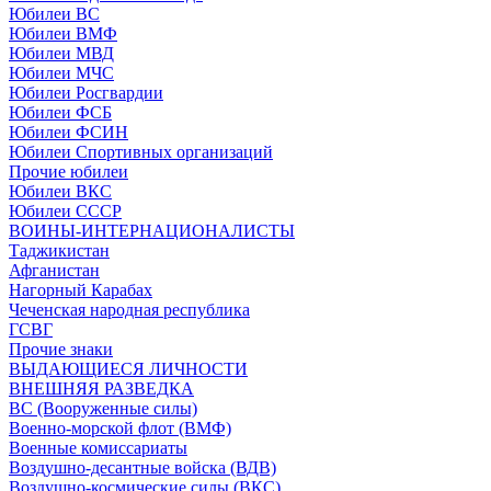
Юбилеи ВС
Юбилеи ВМФ
Юбилеи МВД
Юбилеи МЧС
Юбилеи Росгвардии
Юбилеи ФСБ
Юбилеи ФСИН
Юбилеи Спортивных организаций
Прочие юбилеи
Юбилеи ВКС
Юбилеи СССР
ВОИНЫ-ИНТЕРНАЦИОНАЛИСТЫ
Таджикистан
Афганистан
Нагорный Карабах
Чеченская народная республика
ГСВГ
Прочие знаки
ВЫДАЮЩИЕСЯ ЛИЧНОСТИ
ВНЕШНЯЯ РАЗВЕДКА
ВС (Вооруженные силы)
Военно-морской флот (ВМФ)
Военные комиссариаты
Воздушно-десантные войска (ВДВ)
Воздушно-космические силы (ВКС)