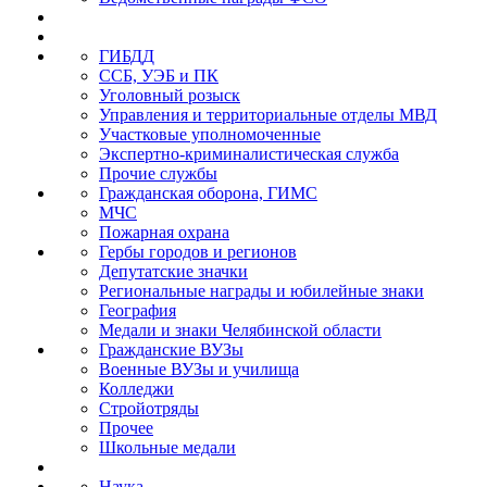
ГИБДД
ССБ, УЭБ и ПК
Уголовный розыск
Управления и территориальные отделы МВД
Участковые уполномоченные
Экспертно-криминалистическая служба
Прочие службы
Гражданская оборона, ГИМС
МЧС
Пожарная охрана
Гербы городов и регионов
Депутатские значки
Региональные награды и юбилейные знаки
География
Медали и знаки Челябинской области
Гражданские ВУЗы
Военные ВУЗы и училища
Колледжи
Стройотряды
Прочее
Школьные медали
Наука