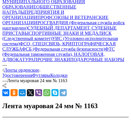
МУНИЦИПАЛЬНОГО ОБРАЗОВАНИЯ
ОБРАЗОВАНИЕ
ОБЩЕСТВЕННЫЕ
НАГРАДЫ
ПРЕДПРИЯТИЯ И
ОРГАНИЗАЦИИ
ПРОФСОЮЗЫ И ВЕТЕРАНСКИЕ
ОРГАНИЗАЦИИ
РОСГВАРДИЯ (Федеральная служба войск
нацгвардии)
СУДЕБНЫЙ ДЕПАРТАМЕНТ, СУДЕБНЫЕ
ПРИСТАВЫ
СПОРТИВНЫЕ ЗНАКИ И МЕДАЛИ
СК
(Следственный комитет)
УИС (Уголовно-исполнительная
система)
ФСО, СПЕЦСВЯЗЬ, КРИПТОГРАФИЧЕСКАЯ
СЛУЖБА
ФСБ (Федеральная служба безопасности)
ФТС
(Федеральная таможенная служба), НАЛОГОВАЯ,
АДВОКАТУРА
ПРОЧИЕ ЗНАКИ
ПОДАРОЧНЫЕ НАБОРЫ
—
Ленты орденские
Удостоверения
Футляры
Колодки
—
Лента муаровая 24 мм № 1163
Лента муаровая 24 мм № 1163