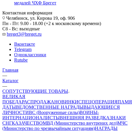
медалей ЧХФ Брегет
Контактная информация
Челябинск, ул. Кирова 19, оф. 906
Пн - Пт: 9.00 - 18.00 (+2 к московскому времени)
Сб - Вс: выходные
breget3@breget.ru
Вконтакте
Telegram
Одноклассники
Rutube
Главная
—
Каталог
—
СОПУТСТВУЮЩИЕ ТОВАРЫ
ВЕЛИКАЯ
ПОБЕДА
РАСПРОДАЖА
НОВИНКИ
СПЕЦОПЕРАЦИЯ
ПАМЯ
ДАТЫ
ВЕДОМСТВЕННЫЕ НАГРАДЫ
ВЫДАЮЩИЕСЯ
ЛИЧНОСТИ
ВС (Вооруженные силы)
ВОИНЫ-
ИНТЕРНАЦИОНАЛИСТЫ
ВНЕШНЯЯ РАЗВЕДКА
ЗНАКИ
СНГ
КАЗАЧЕСТВО
МВД (Министерство внутрених дел)
МЧС
(Министерство по чрезвычайным ситуациям)
НАГРАДЫ