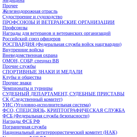
Медицина
Прочее
Железнодорожная отрасль
Судостроение и судоходство
ПРОФСОЮЗЫ И ВЕТЕРАНСКИЕ ОРГАНИЗАЦИИ
Профсоюзы
Награды для ветеранов и ветеранских организаций
Российский союз офицеров
РОСГВАРДИЯ (Федеральная служба войск нацгвардии)
Внутренние войска
Вневедомственная охрана
ОМОН, СОБР, спецназ ВВ
Прочие службы
СПОРТИВНЫЕ ЗНАКИ И МЕДАЛИ
Клубы и общества
Прочие знаки
Чемпионаты и турниры
СУДЕБНЫЙ ДЕПАРТАМЕНТ, СУДЕБНЫЕ ПРИСТАВЫ
СК (Следственный комитет)
УИС (Уголовно-исполнительная система)
ФСО, СПЕЦСВЯЗЬ, КРИПТОГРАФИЧЕСКАЯ СЛУЖБА
ФСБ (Федеральная служба безопасности)
Награды ФСБ РФ
Пограничная служба
Национальный антитеррористический комитет (НАК)