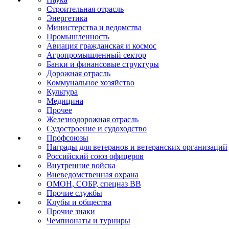
Строительная отрасль
Энергетика
Министерства и ведомства
Промышленность
Авиация гражданская и космос
Агропромышленный сектор
Банки и финансовые структуры
Дорожная отрасль
Коммунальное хозяйство
Культура
Медицина
Прочее
Железнодорожная отрасль
Судостроение и судоходство
Профсоюзы
Награды для ветеранов и ветеранских организаций
Российский союз офицеров
Внутренние войска
Вневедомственная охрана
ОМОН, СОБР, спецназ ВВ
Прочие службы
Клубы и общества
Прочие знаки
Чемпионаты и турниры