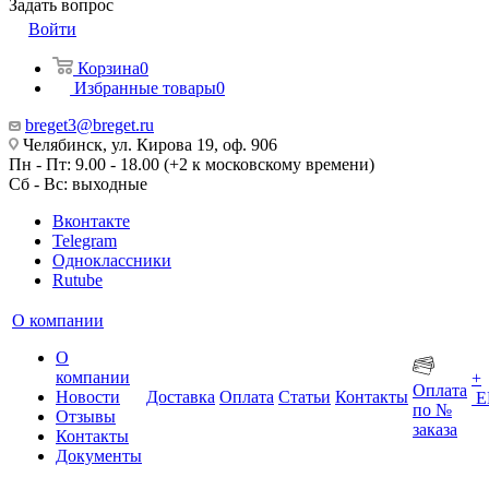
Задать вопрос
Войти
Корзина
0
Избранные товары
0
breget3@breget.ru
Челябинск, ул. Кирова 19, оф. 906
Пн - Пт: 9.00 - 18.00 (+2 к московскому времени)
Сб - Вс: выходные
Вконтакте
Telegram
Одноклассники
Rutube
О компании
О
компании
+
Оплата
Новости
Доставка
Оплата
Статьи
Контакты
Е
по №
Отзывы
заказа
Контакты
Документы