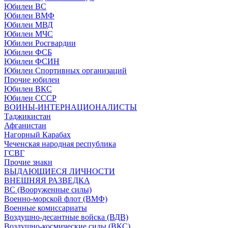
Юбилеи ВС
Юбилеи ВМФ
Юбилеи МВД
Юбилеи МЧС
Юбилеи Росгвардии
Юбилеи ФСБ
Юбилеи ФСИН
Юбилеи Спортивных организаций
Прочие юбилеи
Юбилеи ВКС
Юбилеи СССР
ВОИНЫ-ИНТЕРНАЦИОНАЛИСТЫ
Таджикистан
Афганистан
Нагорный Карабах
Чеченская народная республика
ГСВГ
Прочие знаки
ВЫДАЮЩИЕСЯ ЛИЧНОСТИ
ВНЕШНЯЯ РАЗВЕДКА
ВС (Вооруженные силы)
Военно-морской флот (ВМФ)
Военные комиссариаты
Воздушно-десантные войска (ВДВ)
Воздушно-космические силы (ВКС)