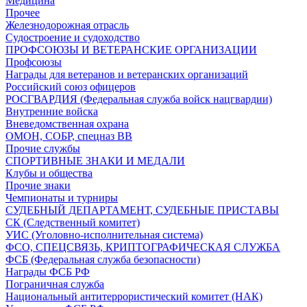
Медицина
Прочее
Железнодорожная отрасль
Судостроение и судоходство
ПРОФСОЮЗЫ И ВЕТЕРАНСКИЕ ОРГАНИЗАЦИИ
Профсоюзы
Награды для ветеранов и ветеранских организаций
Российский союз офицеров
РОСГВАРДИЯ (Федеральная служба войск нацгвардии)
Внутренние войска
Вневедомственная охрана
ОМОН, СОБР, спецназ ВВ
Прочие службы
СПОРТИВНЫЕ ЗНАКИ И МЕДАЛИ
Клубы и общества
Прочие знаки
Чемпионаты и турниры
СУДЕБНЫЙ ДЕПАРТАМЕНТ, СУДЕБНЫЕ ПРИСТАВЫ
СК (Следственный комитет)
УИС (Уголовно-исполнительная система)
ФСО, СПЕЦСВЯЗЬ, КРИПТОГРАФИЧЕСКАЯ СЛУЖБА
ФСБ (Федеральная служба безопасности)
Награды ФСБ РФ
Пограничная служба
Национальный антитеррористический комитет (НАК)