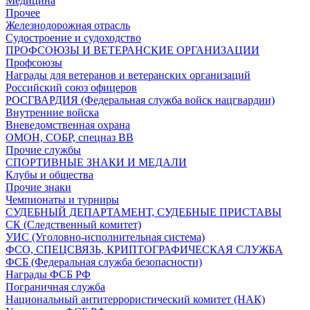
Медицина
Прочее
Железнодорожная отрасль
Судостроение и судоходство
ПРОФСОЮЗЫ И ВЕТЕРАНСКИЕ ОРГАНИЗАЦИИ
Профсоюзы
Награды для ветеранов и ветеранских организаций
Российский союз офицеров
РОСГВАРДИЯ (Федеральная служба войск нацгвардии)
Внутренние войска
Вневедомственная охрана
ОМОН, СОБР, спецназ ВВ
Прочие службы
СПОРТИВНЫЕ ЗНАКИ И МЕДАЛИ
Клубы и общества
Прочие знаки
Чемпионаты и турниры
СУДЕБНЫЙ ДЕПАРТАМЕНТ, СУДЕБНЫЕ ПРИСТАВЫ
СК (Следственный комитет)
УИС (Уголовно-исполнительная система)
ФСО, СПЕЦСВЯЗЬ, КРИПТОГРАФИЧЕСКАЯ СЛУЖБА
ФСБ (Федеральная служба безопасности)
Награды ФСБ РФ
Пограничная служба
Национальный антитеррористический комитет (НАК)