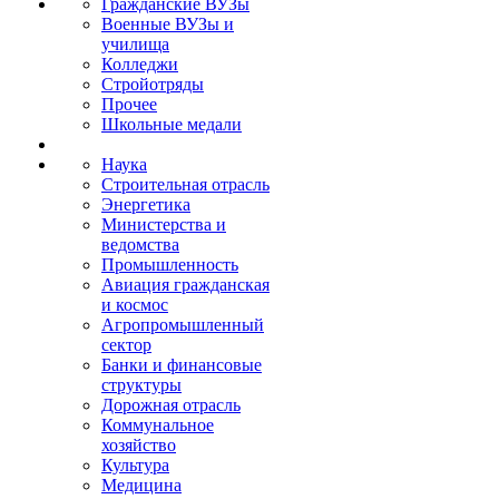
Гражданские ВУЗы
Военные ВУЗы и
училища
Колледжи
Стройотряды
Прочее
Школьные медали
Наука
Строительная отрасль
Энергетика
Министерства и
ведомства
Промышленность
Авиация гражданская
и космос
Агропромышленный
сектор
Банки и финансовые
структуры
Дорожная отрасль
Коммунальное
хозяйство
Культура
Медицина