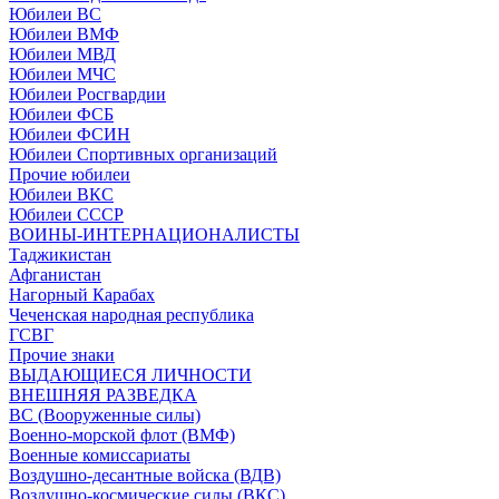
Юбилеи ВС
Юбилеи ВМФ
Юбилеи МВД
Юбилеи МЧС
Юбилеи Росгвардии
Юбилеи ФСБ
Юбилеи ФСИН
Юбилеи Спортивных организаций
Прочие юбилеи
Юбилеи ВКС
Юбилеи СССР
ВОИНЫ-ИНТЕРНАЦИОНАЛИСТЫ
Таджикистан
Афганистан
Нагорный Карабах
Чеченская народная республика
ГСВГ
Прочие знаки
ВЫДАЮЩИЕСЯ ЛИЧНОСТИ
ВНЕШНЯЯ РАЗВЕДКА
ВС (Вооруженные силы)
Военно-морской флот (ВМФ)
Военные комиссариаты
Воздушно-десантные войска (ВДВ)
Воздушно-космические силы (ВКС)