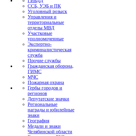
ГИБДД
ССБ, УЭБ и ПК
Уголовный розыск
Управления и
территориальные
отделы МВД
Участковые
уполномоченные
Экспертно-
криминалистическая
служба
Прочие службы
Гражданская оборона,
ГИМС
МЧС
Пожарная охрана
Гербы городов и
регионов
Депутатские значки
Региональные
награды и юбилейные
знаки
География
Медали и знаки
Челябинской области