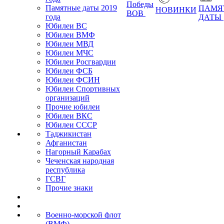
Победы
Памятные даты 2019
ПАМЯ
НОВИНКИ
ВОВ
года
ДАТЫ
Юбилеи ВС
Юбилеи ВМФ
Юбилеи МВД
Юбилеи МЧС
Юбилеи Росгвардии
Юбилеи ФСБ
Юбилеи ФСИН
Юбилеи Спортивных
организаций
Прочие юбилеи
Юбилеи ВКС
Юбилеи СССР
Таджикистан
Афганистан
Нагорный Карабах
Чеченская народная
республика
ГСВГ
Прочие знаки
Военно-морской флот
(ВМФ)