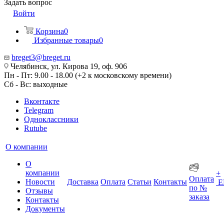
Задать вопрос
Войти
Корзина
0
Избранные товары
0
breget3@breget.ru
Челябинск, ул. Кирова 19, оф. 906
Пн - Пт: 9.00 - 18.00 (+2 к московскому времени)
Сб - Вс: выходные
Вконтакте
Telegram
Одноклассники
Rutube
О компании
О
компании
+
Оплата
Новости
Доставка
Оплата
Статьи
Контакты
Е
по №
Отзывы
заказа
Контакты
Документы