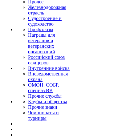
Прочее
Железнодорожная
отрасль
Судостроение и
судоходство
Профсоюзы
Награды для
ветеранов и
ветеранских
организаций
Российский союз
офицеров
Внутренние войска
Вневедомственная
охрана
ОМОН, СОБР,
спецназ ВВ
Прочие службы
Клубы и общества
Прочие знаки
Чемпионаты и
турниры