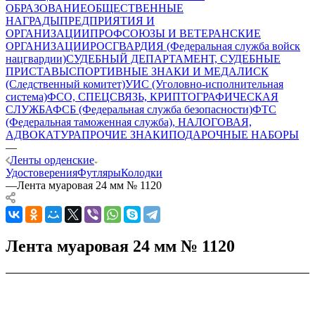
ОБРАЗОВАНИЕ
ОБЩЕСТВЕННЫЕ
НАГРАДЫ
ПРЕДПРИЯТИЯ И
ОРГАНИЗАЦИИ
ПРОФСОЮЗЫ И ВЕТЕРАНСКИЕ
ОРГАНИЗАЦИИ
РОСГВАРДИЯ (Федеральная служба войск
нацгвардии)
СУДЕБНЫЙ ДЕПАРТАМЕНТ, СУДЕБНЫЕ
ПРИСТАВЫ
СПОРТИВНЫЕ ЗНАКИ И МЕДАЛИ
СК
(Следственный комитет)
УИС (Уголовно-исполнительная
система)
ФСО, СПЕЦСВЯЗЬ, КРИПТОГРАФИЧЕСКАЯ
СЛУЖБА
ФСБ (Федеральная служба безопасности)
ФТС
(Федеральная таможенная служба), НАЛОГОВАЯ,
АДВОКАТУРА
ПРОЧИЕ ЗНАКИ
ПОДАРОЧНЫЕ НАБОРЫ
—
Ленты орденские
Удостоверения
Футляры
Колодки
—
Лента муаровая 24 мм № 1120
Лента муаровая 24 мм № 1120