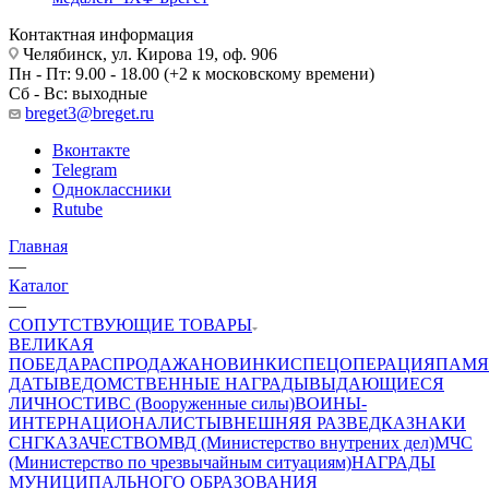
Контактная информация
Челябинск, ул. Кирова 19, оф. 906
Пн - Пт: 9.00 - 18.00 (+2 к московскому времени)
Сб - Вс: выходные
breget3@breget.ru
Вконтакте
Telegram
Одноклассники
Rutube
Главная
—
Каталог
—
СОПУТСТВУЮЩИЕ ТОВАРЫ
ВЕЛИКАЯ
ПОБЕДА
РАСПРОДАЖА
НОВИНКИ
СПЕЦОПЕРАЦИЯ
ПАМЯ
ДАТЫ
ВЕДОМСТВЕННЫЕ НАГРАДЫ
ВЫДАЮЩИЕСЯ
ЛИЧНОСТИ
ВС (Вооруженные силы)
ВОИНЫ-
ИНТЕРНАЦИОНАЛИСТЫ
ВНЕШНЯЯ РАЗВЕДКА
ЗНАКИ
СНГ
КАЗАЧЕСТВО
МВД (Министерство внутрених дел)
МЧС
(Министерство по чрезвычайным ситуациям)
НАГРАДЫ
МУНИЦИПАЛЬНОГО ОБРАЗОВАНИЯ