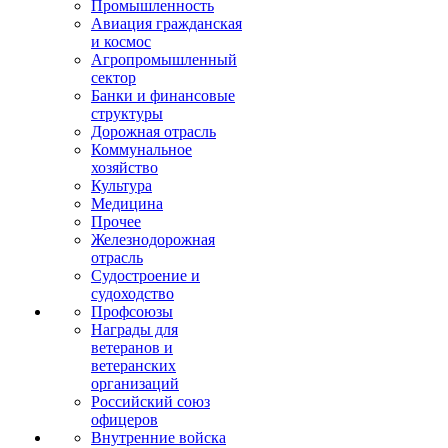
Промышленность
Авиация гражданская
и космос
Агропромышленный
сектор
Банки и финансовые
структуры
Дорожная отрасль
Коммунальное
хозяйство
Культура
Медицина
Прочее
Железнодорожная
отрасль
Судостроение и
судоходство
Профсоюзы
Награды для
ветеранов и
ветеранских
организаций
Российский союз
офицеров
Внутренние войска