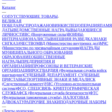
—
Каталог
—
СОПУТСТВУЮЩИЕ ТОВАРЫ
ВЕЛИКАЯ
ПОБЕДА
РАСПРОДАЖА
НОВИНКИ
СПЕЦОПЕРАЦИЯ
ПАМЯ
ДАТЫ
ВЕДОМСТВЕННЫЕ НАГРАДЫ
ВЫДАЮЩИЕСЯ
ЛИЧНОСТИ
ВС (Вооруженные силы)
ВОИНЫ-
ИНТЕРНАЦИОНАЛИСТЫ
ВНЕШНЯЯ РАЗВЕДКА
ЗНАКИ
СНГ
КАЗАЧЕСТВО
МВД (Министерство внутрених дел)
МЧС
(Министерство по чрезвычайным ситуациям)
НАГРАДЫ
МУНИЦИПАЛЬНОГО ОБРАЗОВАНИЯ
ОБРАЗОВАНИЕ
ОБЩЕСТВЕННЫЕ
НАГРАДЫ
ПРЕДПРИЯТИЯ И
ОРГАНИЗАЦИИ
ПРОФСОЮЗЫ И ВЕТЕРАНСКИЕ
ОРГАНИЗАЦИИ
РОСГВАРДИЯ (Федеральная служба войск
нацгвардии)
СУДЕБНЫЙ ДЕПАРТАМЕНТ, СУДЕБНЫЕ
ПРИСТАВЫ
СПОРТИВНЫЕ ЗНАКИ И МЕДАЛИ
СК
(Следственный комитет)
УИС (Уголовно-исполнительная
система)
ФСО, СПЕЦСВЯЗЬ, КРИПТОГРАФИЧЕСКАЯ
СЛУЖБА
ФСБ (Федеральная служба безопасности)
ФТС
(Федеральная таможенная служба), НАЛОГОВАЯ,
АДВОКАТУРА
ПРОЧИЕ ЗНАКИ
ПОДАРОЧНЫЕ НАБОРЫ
—
Ленты орденские