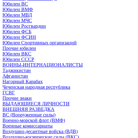
Юбилеи ВС
Юбилеи ВМФ
Юбилеи МВД
Юбилеи МЧС
Юбилеи Росгвардии
Юбилеи ФСБ
Юбилеи ФСИН
Юбилеи Спортивных организаций
Прочие юбилеи
Юбилеи ВКС
Юбилеи СССР
ВОИНЫ-ИНТЕРНАЦИОНАЛИСТЫ
Таджикистан
Афганистан
Нагорный Карабах
Чеченская народная республика
ГСВГ
Прочие знаки
ВЫДАЮЩИЕСЯ ЛИЧНОСТИ
ВНЕШНЯЯ РАЗВЕДКА
ВС (Вооруженные силы)
Военно-морской флот (ВМФ)
Военные комиссариаты
Воздушно-десантные войска (ВДВ)
Воздушно-космические силы (ВКС)