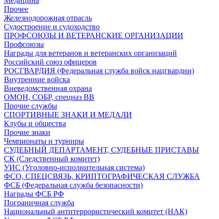
Медицина
Прочее
Железнодорожная отрасль
Судостроение и судоходство
ПРОФСОЮЗЫ И ВЕТЕРАНСКИЕ ОРГАНИЗАЦИИ
Профсоюзы
Награды для ветеранов и ветеранских организаций
Российский союз офицеров
РОСГВАРДИЯ (Федеральная служба войск нацгвардии)
Внутренние войска
Вневедомственная охрана
ОМОН, СОБР, спецназ ВВ
Прочие службы
СПОРТИВНЫЕ ЗНАКИ И МЕДАЛИ
Клубы и общества
Прочие знаки
Чемпионаты и турниры
СУДЕБНЫЙ ДЕПАРТАМЕНТ, СУДЕБНЫЕ ПРИСТАВЫ
СК (Следственный комитет)
УИС (Уголовно-исполнительная система)
ФСО, СПЕЦСВЯЗЬ, КРИПТОГРАФИЧЕСКАЯ СЛУЖБА
ФСБ (Федеральная служба безопасности)
Награды ФСБ РФ
Пограничная служба
Национальный антитеррористический комитет (НАК)