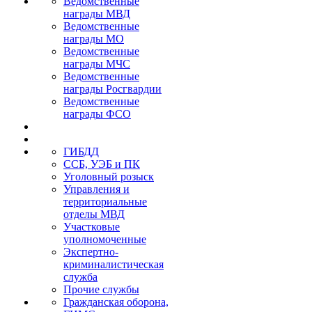
Ведомственные
награды МВД
Ведомственные
награды МО
Ведомственные
награды МЧС
Ведомственные
награды Росгвардии
Ведомственные
награды ФСО
ГИБДД
ССБ, УЭБ и ПК
Уголовный розыск
Управления и
территориальные
отделы МВД
Участковые
уполномоченные
Экспертно-
криминалистическая
служба
Прочие службы
Гражданская оборона,