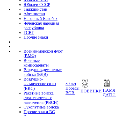
Юбилеи СССР
Таджикистан
Афганистан
Нагорный Карабах
Чеченская народная
республика
ГСВГ
Прочие знаки
Военно-морской флот
(ВМФ)
Военные
комиссариаты
Воздушно-десантные
войска (ВДВ)
Воздушно-
80 лет
космические силы
Победы
(ВКС)
ПАМЯ
НОВИНКИ
ВОВ
Ракетные войска
ДАТЫ
стратегического
назначения (РВСН)
Сухопутные войска
Прочие знаки ВС