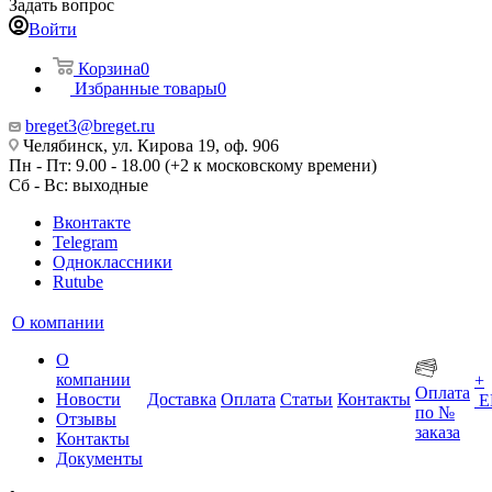
Задать вопрос
Войти
Корзина
0
Избранные товары
0
breget3@breget.ru
Челябинск, ул. Кирова 19, оф. 906
Пн - Пт: 9.00 - 18.00 (+2 к московскому времени)
Сб - Вс: выходные
Вконтакте
Telegram
Одноклассники
Rutube
О компании
О
компании
+
Оплата
Новости
Доставка
Оплата
Статьи
Контакты
Е
по №
Отзывы
заказа
Контакты
Документы