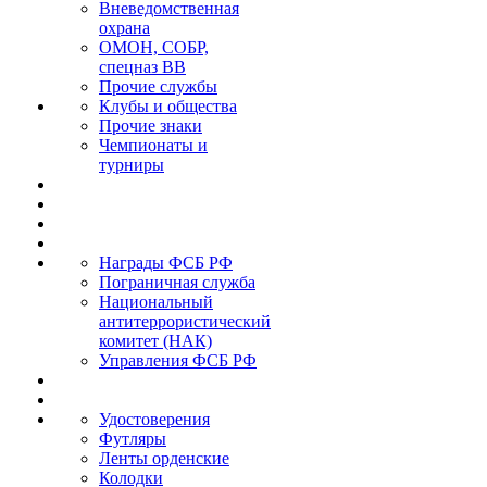
Вневедомственная
охрана
ОМОН, СОБР,
спецназ ВВ
Прочие службы
Клубы и общества
Прочие знаки
Чемпионаты и
турниры
Награды ФСБ РФ
Пограничная служба
Национальный
антитеррористический
комитет (НАК)
Управления ФСБ РФ
Удостоверения
Футляры
Ленты орденские
Колодки