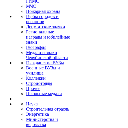
ГИМС
МЧС
Пожарная охрана
Гербы городов и
регионов
Депутатские значки
Региональные
награды и юбилейные
знаки
География
Медали и знаки
Челябинской области
Гражданские ВУЗы
Военные ВУЗы и
училища
Колледжи
Стройотряды
Прочее
Школьные медали
Наука
Строительная отрасль
Энергетика
Министерства и
ведомства