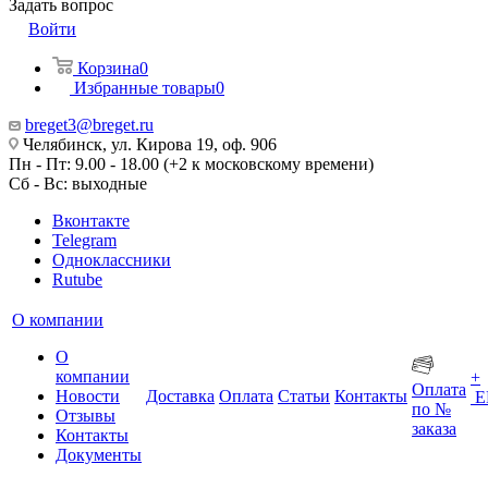
Задать вопрос
Войти
Корзина
0
Избранные товары
0
breget3@breget.ru
Челябинск, ул. Кирова 19, оф. 906
Пн - Пт: 9.00 - 18.00 (+2 к московскому времени)
Сб - Вс: выходные
Вконтакте
Telegram
Одноклассники
Rutube
О компании
О
компании
+
Оплата
Новости
Доставка
Оплата
Статьи
Контакты
Е
по №
Отзывы
заказа
Контакты
Документы