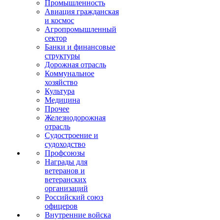
Промышленность
Авиация гражданская
и космос
Агропромышленный
сектор
Банки и финансовые
структуры
Дорожная отрасль
Коммунальное
хозяйство
Культура
Медицина
Прочее
Железнодорожная
отрасль
Судостроение и
судоходство
Профсоюзы
Награды для
ветеранов и
ветеранских
организаций
Российский союз
офицеров
Внутренние войска