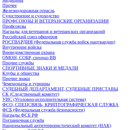
Медицина
Прочее
Железнодорожная отрасль
Судостроение и судоходство
ПРОФСОЮЗЫ И ВЕТЕРАНСКИЕ ОРГАНИЗАЦИИ
Профсоюзы
Награды для ветеранов и ветеранских организаций
Российский союз офицеров
РОСГВАРДИЯ (Федеральная служба войск нацгвардии)
Внутренние войска
Вневедомственная охрана
ОМОН, СОБР, спецназ ВВ
Прочие службы
СПОРТИВНЫЕ ЗНАКИ И МЕДАЛИ
Клубы и общества
Прочие знаки
Чемпионаты и турниры
СУДЕБНЫЙ ДЕПАРТАМЕНТ, СУДЕБНЫЕ ПРИСТАВЫ
СК (Следственный комитет)
УИС (Уголовно-исполнительная система)
ФСО, СПЕЦСВЯЗЬ, КРИПТОГРАФИЧЕСКАЯ СЛУЖБА
ФСБ (Федеральная служба безопасности)
Награды ФСБ РФ
Пограничная служба
Национальный антитеррористический комитет (НАК)