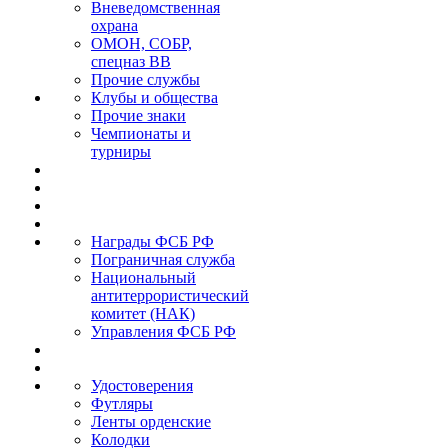
Вневедомственная
охрана
ОМОН, СОБР,
спецназ ВВ
Прочие службы
Клубы и общества
Прочие знаки
Чемпионаты и
турниры
Награды ФСБ РФ
Пограничная служба
Национальный
антитеррористический
комитет (НАК)
Управления ФСБ РФ
Удостоверения
Футляры
Ленты орденские
Колодки