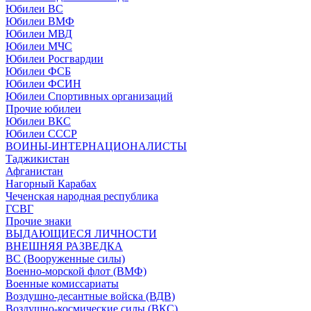
Юбилеи ВС
Юбилеи ВМФ
Юбилеи МВД
Юбилеи МЧС
Юбилеи Росгвардии
Юбилеи ФСБ
Юбилеи ФСИН
Юбилеи Спортивных организаций
Прочие юбилеи
Юбилеи ВКС
Юбилеи СССР
ВОИНЫ-ИНТЕРНАЦИОНАЛИСТЫ
Таджикистан
Афганистан
Нагорный Карабах
Чеченская народная республика
ГСВГ
Прочие знаки
ВЫДАЮЩИЕСЯ ЛИЧНОСТИ
ВНЕШНЯЯ РАЗВЕДКА
ВС (Вооруженные силы)
Военно-морской флот (ВМФ)
Военные комиссариаты
Воздушно-десантные войска (ВДВ)
Воздушно-космические силы (ВКС)