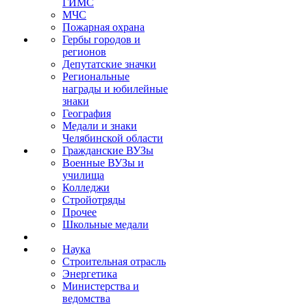
ГИМС
МЧС
Пожарная охрана
Гербы городов и
регионов
Депутатские значки
Региональные
награды и юбилейные
знаки
География
Медали и знаки
Челябинской области
Гражданские ВУЗы
Военные ВУЗы и
училища
Колледжи
Стройотряды
Прочее
Школьные медали
Наука
Строительная отрасль
Энергетика
Министерства и
ведомства