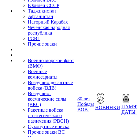
Юбилеи СССР
Таджикистан
Афганистан
Нагорный Карабах
Чеченская народная
республика
ГСВГ
Прочие знаки
Военно-морской флот
(ВМФ)
Военные
комиссариаты
Воздушно-десантные
войска (ВДВ)
Воздушно-
80 лет
космические силы
Победы
(ВКС)
ПАМЯ
НОВИНКИ
ВОВ
Ракетные войска
ДАТЫ
стратегического
назначения (РВСН)
Сухопутные войска
Прочие знаки ВС