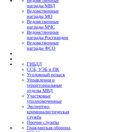
Ведомственные
награды МВД
Ведомственные
награды МО
Ведомственные
награды МЧС
Ведомственные
награды Росгвардии
Ведомственные
награды ФСО
ГИБДД
ССБ, УЭБ и ПК
Уголовный розыск
Управления и
территориальные
отделы МВД
Участковые
уполномоченные
Экспертно-
криминалистическая
служба
Прочие службы
Гражданская оборона,