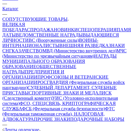
—
Каталог
—
СОПУТСТВУЮЩИЕ ТОВАРЫ
ВЕЛИКАЯ
ПОБЕДА
РАСПРОДАЖА
НОВИНКИ
СПЕЦОПЕРАЦИЯ
ПАМЯ
ДАТЫ
ВЕДОМСТВЕННЫЕ НАГРАДЫ
ВЫДАЮЩИЕСЯ
ЛИЧНОСТИ
ВС (Вооруженные силы)
ВОИНЫ-
ИНТЕРНАЦИОНАЛИСТЫ
ВНЕШНЯЯ РАЗВЕДКА
ЗНАКИ
СНГ
КАЗАЧЕСТВО
МВД (Министерство внутрених дел)
МЧС
(Министерство по чрезвычайным ситуациям)
НАГРАДЫ
МУНИЦИПАЛЬНОГО ОБРАЗОВАНИЯ
ОБРАЗОВАНИЕ
ОБЩЕСТВЕННЫЕ
НАГРАДЫ
ПРЕДПРИЯТИЯ И
ОРГАНИЗАЦИИ
ПРОФСОЮЗЫ И ВЕТЕРАНСКИЕ
ОРГАНИЗАЦИИ
РОСГВАРДИЯ (Федеральная служба войск
нацгвардии)
СУДЕБНЫЙ ДЕПАРТАМЕНТ, СУДЕБНЫЕ
ПРИСТАВЫ
СПОРТИВНЫЕ ЗНАКИ И МЕДАЛИ
СК
(Следственный комитет)
УИС (Уголовно-исполнительная
система)
ФСО, СПЕЦСВЯЗЬ, КРИПТОГРАФИЧЕСКАЯ
СЛУЖБА
ФСБ (Федеральная служба безопасности)
ФТС
(Федеральная таможенная служба), НАЛОГОВАЯ,
АДВОКАТУРА
ПРОЧИЕ ЗНАКИ
ПОДАРОЧНЫЕ НАБОРЫ
—
Ленты орденские