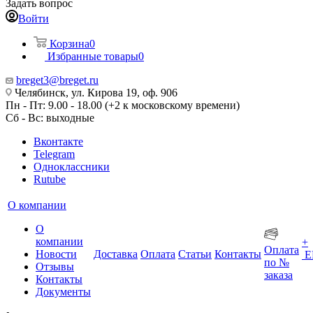
Задать вопрос
Войти
Корзина
0
Избранные товары
0
breget3@breget.ru
Челябинск, ул. Кирова 19, оф. 906
Пн - Пт: 9.00 - 18.00 (+2 к московскому времени)
Сб - Вс: выходные
Вконтакте
Telegram
Одноклассники
Rutube
О компании
О
компании
+
Оплата
Новости
Доставка
Оплата
Статьи
Контакты
Е
по №
Отзывы
заказа
Контакты
Документы