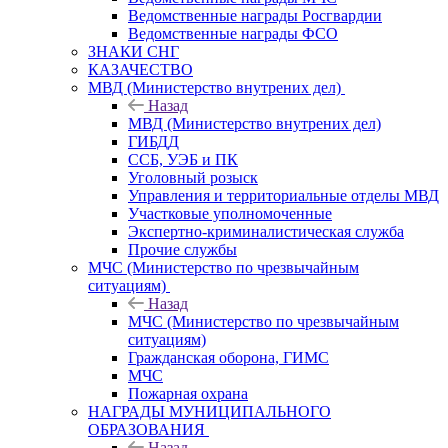
Ведомственные награды Росгвардии
Ведомственные награды ФСО
ЗНАКИ СНГ
КАЗАЧЕСТВО
МВД (Министерство внутрених дел)
Назад
МВД (Министерство внутрених дел)
ГИБДД
ССБ, УЭБ и ПК
Уголовный розыск
Управления и территориальные отделы МВД
Участковые уполномоченные
Экспертно-криминалистическая служба
Прочие службы
МЧС (Министерство по чрезвычайным
ситуациям)
Назад
МЧС (Министерство по чрезвычайным
ситуациям)
Гражданская оборона, ГИМС
МЧС
Пожарная охрана
НАГРАДЫ МУНИЦИПАЛЬНОГО
ОБРАЗОВАНИЯ
Назад