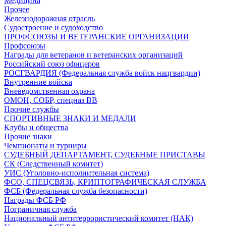
Медицина
Прочее
Железнодорожная отрасль
Судостроение и судоходство
ПРОФСОЮЗЫ И ВЕТЕРАНСКИЕ ОРГАНИЗАЦИИ
Профсоюзы
Награды для ветеранов и ветеранских организаций
Российский союз офицеров
РОСГВАРДИЯ (Федеральная служба войск нацгвардии)
Внутренние войска
Вневедомственная охрана
ОМОН, СОБР, спецназ ВВ
Прочие службы
СПОРТИВНЫЕ ЗНАКИ И МЕДАЛИ
Клубы и общества
Прочие знаки
Чемпионаты и турниры
СУДЕБНЫЙ ДЕПАРТАМЕНТ, СУДЕБНЫЕ ПРИСТАВЫ
СК (Следственный комитет)
УИС (Уголовно-исполнительная система)
ФСО, СПЕЦСВЯЗЬ, КРИПТОГРАФИЧЕСКАЯ СЛУЖБА
ФСБ (Федеральная служба безопасности)
Награды ФСБ РФ
Пограничная служба
Национальный антитеррористический комитет (НАК)