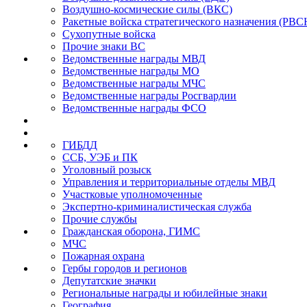
Воздушно-космические силы (ВКС)
Ракетные войска стратегического назначения (РВС
Сухопутные войска
Прочие знаки ВС
Ведомственные награды МВД
Ведомственные награды МО
Ведомственные награды МЧС
Ведомственные награды Росгвардии
Ведомственные награды ФСО
ГИБДД
ССБ, УЭБ и ПК
Уголовный розыск
Управления и территориальные отделы МВД
Участковые уполномоченные
Экспертно-криминалистическая служба
Прочие службы
Гражданская оборона, ГИМС
МЧС
Пожарная охрана
Гербы городов и регионов
Депутатские значки
Региональные награды и юбилейные знаки
География