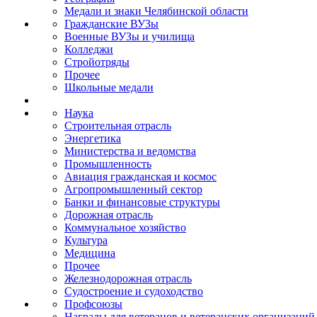
Медали и знаки Челябинской области
Гражданские ВУЗы
Военные ВУЗы и училища
Колледжи
Стройотряды
Прочее
Школьные медали
Наука
Строительная отрасль
Энергетика
Министерства и ведомства
Промышленность
Авиация гражданская и космос
Агропромышленный сектор
Банки и финансовые структуры
Дорожная отрасль
Коммунальное хозяйство
Культура
Медицина
Прочее
Железнодорожная отрасль
Судостроение и судоходство
Профсоюзы
Награды для ветеранов и ветеранских организаций