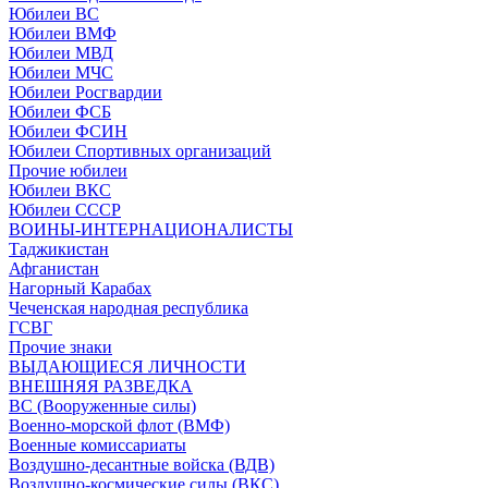
Юбилеи ВС
Юбилеи ВМФ
Юбилеи МВД
Юбилеи МЧС
Юбилеи Росгвардии
Юбилеи ФСБ
Юбилеи ФСИН
Юбилеи Спортивных организаций
Прочие юбилеи
Юбилеи ВКС
Юбилеи СССР
ВОИНЫ-ИНТЕРНАЦИОНАЛИСТЫ
Таджикистан
Афганистан
Нагорный Карабах
Чеченская народная республика
ГСВГ
Прочие знаки
ВЫДАЮЩИЕСЯ ЛИЧНОСТИ
ВНЕШНЯЯ РАЗВЕДКА
ВС (Вооруженные силы)
Военно-морской флот (ВМФ)
Военные комиссариаты
Воздушно-десантные войска (ВДВ)
Воздушно-космические силы (ВКС)