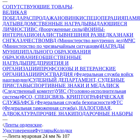
—
СОПУТСТВУЮЩИЕ ТОВАРЫ
ВЕЛИКАЯ
ПОБЕДА
РАСПРОДАЖА
НОВИНКИ
СПЕЦОПЕРАЦИЯ
ПАМЯ
ДАТЫ
ВЕДОМСТВЕННЫЕ НАГРАДЫ
ВЫДАЮЩИЕСЯ
ЛИЧНОСТИ
ВС (Вооруженные силы)
ВОИНЫ-
ИНТЕРНАЦИОНАЛИСТЫ
ВНЕШНЯЯ РАЗВЕДКА
ЗНАКИ
СНГ
КАЗАЧЕСТВО
МВД (Министерство внутрених дел)
МЧС
(Министерство по чрезвычайным ситуациям)
НАГРАДЫ
МУНИЦИПАЛЬНОГО ОБРАЗОВАНИЯ
ОБРАЗОВАНИЕ
ОБЩЕСТВЕННЫЕ
НАГРАДЫ
ПРЕДПРИЯТИЯ И
ОРГАНИЗАЦИИ
ПРОФСОЮЗЫ И ВЕТЕРАНСКИЕ
ОРГАНИЗАЦИИ
РОСГВАРДИЯ (Федеральная служба войск
нацгвардии)
СУДЕБНЫЙ ДЕПАРТАМЕНТ, СУДЕБНЫЕ
ПРИСТАВЫ
СПОРТИВНЫЕ ЗНАКИ И МЕДАЛИ
СК
(Следственный комитет)
УИС (Уголовно-исполнительная
система)
ФСО, СПЕЦСВЯЗЬ, КРИПТОГРАФИЧЕСКАЯ
СЛУЖБА
ФСБ (Федеральная служба безопасности)
ФТС
(Федеральная таможенная служба), НАЛОГОВАЯ,
АДВОКАТУРА
ПРОЧИЕ ЗНАКИ
ПОДАРОЧНЫЕ НАБОРЫ
—
Ленты орденские
Удостоверения
Футляры
Колодки
—
Лента муаровая 24 мм № 107