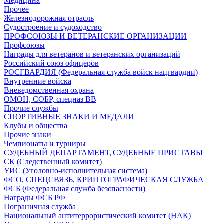
Медицина
Прочее
Железнодорожная отрасль
Судостроение и судоходство
ПРОФСОЮЗЫ И ВЕТЕРАНСКИЕ ОРГАНИЗАЦИИ
Профсоюзы
Награды для ветеранов и ветеранских организаций
Российский союз офицеров
РОСГВАРДИЯ (Федеральная служба войск нацгвардии)
Внутренние войска
Вневедомственная охрана
ОМОН, СОБР, спецназ ВВ
Прочие службы
СПОРТИВНЫЕ ЗНАКИ И МЕДАЛИ
Клубы и общества
Прочие знаки
Чемпионаты и турниры
СУДЕБНЫЙ ДЕПАРТАМЕНТ, СУДЕБНЫЕ ПРИСТАВЫ
СК (Следственный комитет)
УИС (Уголовно-исполнительная система)
ФСО, СПЕЦСВЯЗЬ, КРИПТОГРАФИЧЕСКАЯ СЛУЖБА
ФСБ (Федеральная служба безопасности)
Награды ФСБ РФ
Пограничная служба
Национальный антитеррористический комитет (НАК)