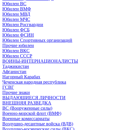
Юбилеи ВС
Юбилеи ВМФ
Юбилеи МВД
Юбилеи МЧС
Юбилеи Росгвардии
Юбилеи ФСБ
Юбилеи ФСИН
Юбилеи Спортивных организаций
Прочие юбилеи
Юбилеи ВКС
Юбилеи СССР
ВОИНЫ-ИНТЕРНАЦИОНАЛИСТЫ
Таджикистан
Афганистан
Нагорный Карабах
Чеченская народная республика
ГСВГ
Прочие знаки
ВЫДАЮЩИЕСЯ ЛИЧНОСТИ
ВНЕШНЯЯ РАЗВЕДКА
ВС (Вооруженные силы)
Военно-морской флот (ВМФ)
Военные комиссариаты
Воздушно-десантные войска (ВДВ)
Воздушно-космические силы (ВКС)