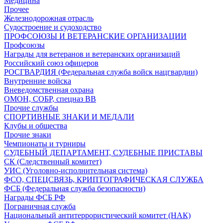
Медицина
Прочее
Железнодорожная отрасль
Судостроение и судоходство
ПРОФСОЮЗЫ И ВЕТЕРАНСКИЕ ОРГАНИЗАЦИИ
Профсоюзы
Награды для ветеранов и ветеранских организаций
Российский союз офицеров
РОСГВАРДИЯ (Федеральная служба войск нацгвардии)
Внутренние войска
Вневедомственная охрана
ОМОН, СОБР, спецназ ВВ
Прочие службы
СПОРТИВНЫЕ ЗНАКИ И МЕДАЛИ
Клубы и общества
Прочие знаки
Чемпионаты и турниры
СУДЕБНЫЙ ДЕПАРТАМЕНТ, СУДЕБНЫЕ ПРИСТАВЫ
СК (Следственный комитет)
УИС (Уголовно-исполнительная система)
ФСО, СПЕЦСВЯЗЬ, КРИПТОГРАФИЧЕСКАЯ СЛУЖБА
ФСБ (Федеральная служба безопасности)
Награды ФСБ РФ
Пограничная служба
Национальный антитеррористический комитет (НАК)