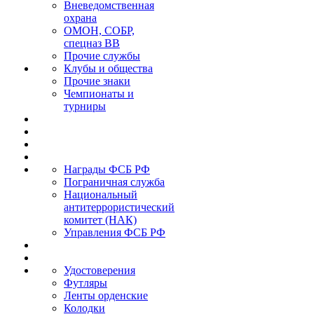
Вневедомственная
охрана
ОМОН, СОБР,
спецназ ВВ
Прочие службы
Клубы и общества
Прочие знаки
Чемпионаты и
турниры
Награды ФСБ РФ
Пограничная служба
Национальный
антитеррористический
комитет (НАК)
Управления ФСБ РФ
Удостоверения
Футляры
Ленты орденские
Колодки