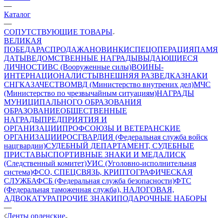
—
Каталог
—
СОПУТСТВУЮЩИЕ ТОВАРЫ
ВЕЛИКАЯ
ПОБЕДА
РАСПРОДАЖА
НОВИНКИ
СПЕЦОПЕРАЦИЯ
ПАМЯ
ДАТЫ
ВЕДОМСТВЕННЫЕ НАГРАДЫ
ВЫДАЮЩИЕСЯ
ЛИЧНОСТИ
ВС (Вооруженные силы)
ВОИНЫ-
ИНТЕРНАЦИОНАЛИСТЫ
ВНЕШНЯЯ РАЗВЕДКА
ЗНАКИ
СНГ
КАЗАЧЕСТВО
МВД (Министерство внутрених дел)
МЧС
(Министерство по чрезвычайным ситуациям)
НАГРАДЫ
МУНИЦИПАЛЬНОГО ОБРАЗОВАНИЯ
ОБРАЗОВАНИЕ
ОБЩЕСТВЕННЫЕ
НАГРАДЫ
ПРЕДПРИЯТИЯ И
ОРГАНИЗАЦИИ
ПРОФСОЮЗЫ И ВЕТЕРАНСКИЕ
ОРГАНИЗАЦИИ
РОСГВАРДИЯ (Федеральная служба войск
нацгвардии)
СУДЕБНЫЙ ДЕПАРТАМЕНТ, СУДЕБНЫЕ
ПРИСТАВЫ
СПОРТИВНЫЕ ЗНАКИ И МЕДАЛИ
СК
(Следственный комитет)
УИС (Уголовно-исполнительная
система)
ФСО, СПЕЦСВЯЗЬ, КРИПТОГРАФИЧЕСКАЯ
СЛУЖБА
ФСБ (Федеральная служба безопасности)
ФТС
(Федеральная таможенная служба), НАЛОГОВАЯ,
АДВОКАТУРА
ПРОЧИЕ ЗНАКИ
ПОДАРОЧНЫЕ НАБОРЫ
—
Ленты орденские