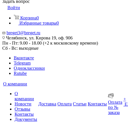
Задать вопрос
Войти
Корзина
0
Избранные товары
0
breget3@breget.ru
Челябинск, ул. Кирова 19, оф. 906
Пн - Пт: 9.00 - 18.00 (+2 к московскому времени)
Сб - Вс: выходные
Вконтакте
Telegram
Одноклассники
Rutube
О компании
О
компании
+
Оплата
Новости
Доставка
Оплата
Статьи
Контакты
Е
по №
Отзывы
заказа
Контакты
Документы