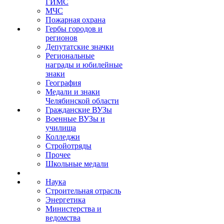
ГИМС
МЧС
Пожарная охрана
Гербы городов и
регионов
Депутатские значки
Региональные
награды и юбилейные
знаки
География
Медали и знаки
Челябинской области
Гражданские ВУЗы
Военные ВУЗы и
училища
Колледжи
Стройотряды
Прочее
Школьные медали
Наука
Строительная отрасль
Энергетика
Министерства и
ведомства