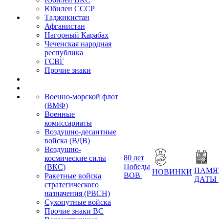
Юбилеи СССР
Таджикистан
Афганистан
Нагорный Карабах
Чеченская народная
республика
ГСВГ
Прочие знаки
Военно-морской флот
(ВМФ)
Военные
комиссариаты
Воздушно-десантные
войска (ВДВ)
Воздушно-
80 лет
космические силы
Победы
(ВКС)
ПАМЯ
НОВИНКИ
ВОВ
Ракетные войска
ДАТЫ
стратегического
назначения (РВСН)
Сухопутные войска
Прочие знаки ВС