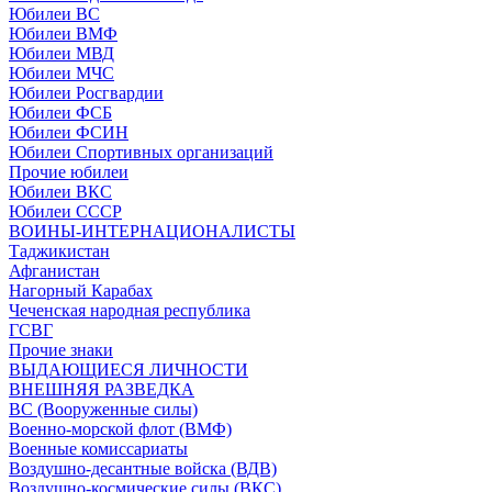
Юбилеи ВС
Юбилеи ВМФ
Юбилеи МВД
Юбилеи МЧС
Юбилеи Росгвардии
Юбилеи ФСБ
Юбилеи ФСИН
Юбилеи Спортивных организаций
Прочие юбилеи
Юбилеи ВКС
Юбилеи СССР
ВОИНЫ-ИНТЕРНАЦИОНАЛИСТЫ
Таджикистан
Афганистан
Нагорный Карабах
Чеченская народная республика
ГСВГ
Прочие знаки
ВЫДАЮЩИЕСЯ ЛИЧНОСТИ
ВНЕШНЯЯ РАЗВЕДКА
ВС (Вооруженные силы)
Военно-морской флот (ВМФ)
Военные комиссариаты
Воздушно-десантные войска (ВДВ)
Воздушно-космические силы (ВКС)