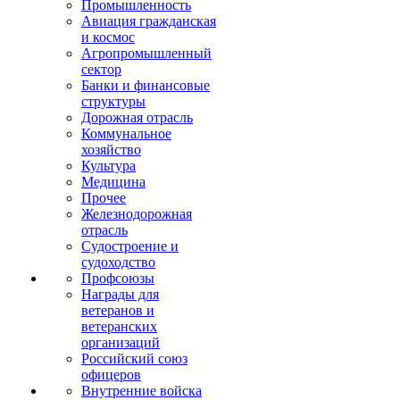
Промышленность
Авиация гражданская
и космос
Агропромышленный
сектор
Банки и финансовые
структуры
Дорожная отрасль
Коммунальное
хозяйство
Культура
Медицина
Прочее
Железнодорожная
отрасль
Судостроение и
судоходство
Профсоюзы
Награды для
ветеранов и
ветеранских
организаций
Российский союз
офицеров
Внутренние войска