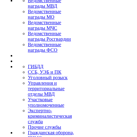
Ведомственные
награды МВД
Ведомственные
награды МО
Ведомственные
награды МЧС
Ведомственные
награды Росгвардии
Ведомственные
награды ФСО
ГИБДД
ССБ, УЭБ и ПК
Уголовный розыск
Управления и
территориальные
отделы МВД
Участковые
уполномоченные
Экспертно-
криминалистическая
служба
Прочие службы
Гражданская оборона,