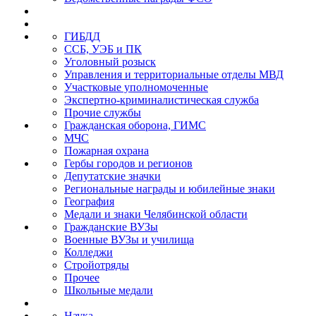
ГИБДД
ССБ, УЭБ и ПК
Уголовный розыск
Управления и территориальные отделы МВД
Участковые уполномоченные
Экспертно-криминалистическая служба
Прочие службы
Гражданская оборона, ГИМС
МЧС
Пожарная охрана
Гербы городов и регионов
Депутатские значки
Региональные награды и юбилейные знаки
География
Медали и знаки Челябинской области
Гражданские ВУЗы
Военные ВУЗы и училища
Колледжи
Стройотряды
Прочее
Школьные медали
Наука