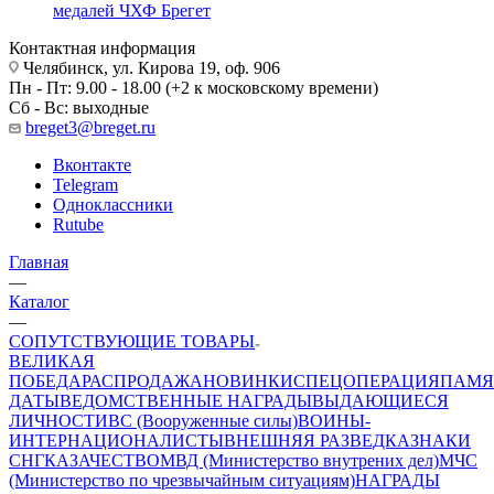
медалей ЧХФ Брегет
Контактная информация
Челябинск, ул. Кирова 19, оф. 906
Пн - Пт: 9.00 - 18.00 (+2 к московскому времени)
Сб - Вс: выходные
breget3@breget.ru
Вконтакте
Telegram
Одноклассники
Rutube
Главная
—
Каталог
—
СОПУТСТВУЮЩИЕ ТОВАРЫ
ВЕЛИКАЯ
ПОБЕДА
РАСПРОДАЖА
НОВИНКИ
СПЕЦОПЕРАЦИЯ
ПАМЯ
ДАТЫ
ВЕДОМСТВЕННЫЕ НАГРАДЫ
ВЫДАЮЩИЕСЯ
ЛИЧНОСТИ
ВС (Вооруженные силы)
ВОИНЫ-
ИНТЕРНАЦИОНАЛИСТЫ
ВНЕШНЯЯ РАЗВЕДКА
ЗНАКИ
СНГ
КАЗАЧЕСТВО
МВД (Министерство внутрених дел)
МЧС
(Министерство по чрезвычайным ситуациям)
НАГРАДЫ