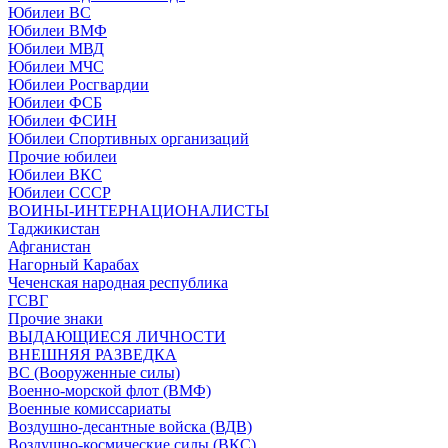
Юбилеи ВС
Юбилеи ВМФ
Юбилеи МВД
Юбилеи МЧС
Юбилеи Росгвардии
Юбилеи ФСБ
Юбилеи ФСИН
Юбилеи Спортивных организаций
Прочие юбилеи
Юбилеи ВКС
Юбилеи СССР
ВОИНЫ-ИНТЕРНАЦИОНАЛИСТЫ
Таджикистан
Афганистан
Нагорный Карабах
Чеченская народная республика
ГСВГ
Прочие знаки
ВЫДАЮЩИЕСЯ ЛИЧНОСТИ
ВНЕШНЯЯ РАЗВЕДКА
ВС (Вооруженные силы)
Военно-морской флот (ВМФ)
Военные комиссариаты
Воздушно-десантные войска (ВДВ)
Воздушно-космические силы (ВКС)