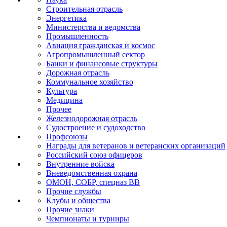
Строительная отрасль
Энергетика
Министерства и ведомства
Промышленность
Авиация гражданская и космос
Агропромышленный сектор
Банки и финансовые структуры
Дорожная отрасль
Коммунальное хозяйство
Культура
Медицина
Прочее
Железнодорожная отрасль
Судостроение и судоходство
Профсоюзы
Награды для ветеранов и ветеранских организаций
Российский союз офицеров
Внутренние войска
Вневедомственная охрана
ОМОН, СОБР, спецназ ВВ
Прочие службы
Клубы и общества
Прочие знаки
Чемпионаты и турниры