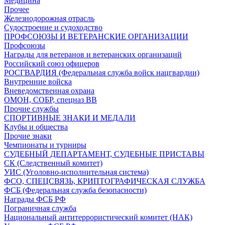
Медицина
Прочее
Железнодорожная отрасль
Судостроение и судоходство
ПРОФСОЮЗЫ И ВЕТЕРАНСКИЕ ОРГАНИЗАЦИИ
Профсоюзы
Награды для ветеранов и ветеранских организаций
Российский союз офицеров
РОСГВАРДИЯ (Федеральная служба войск нацгвардии)
Внутренние войска
Вневедомственная охрана
ОМОН, СОБР, спецназ ВВ
Прочие службы
СПОРТИВНЫЕ ЗНАКИ И МЕДАЛИ
Клубы и общества
Прочие знаки
Чемпионаты и турниры
СУДЕБНЫЙ ДЕПАРТАМЕНТ, СУДЕБНЫЕ ПРИСТАВЫ
СК (Следственный комитет)
УИС (Уголовно-исполнительная система)
ФСО, СПЕЦСВЯЗЬ, КРИПТОГРАФИЧЕСКАЯ СЛУЖБА
ФСБ (Федеральная служба безопасности)
Награды ФСБ РФ
Пограничная служба
Национальный антитеррористический комитет (НАК)