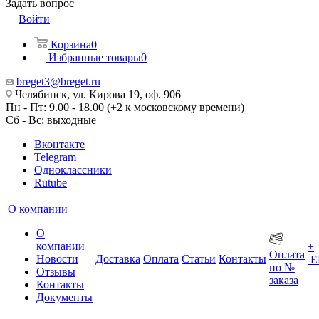
Задать вопрос
Войти
Корзина
0
Избранные товары
0
breget3@breget.ru
Челябинск, ул. Кирова 19, оф. 906
Пн - Пт: 9.00 - 18.00 (+2 к московскому времени)
Сб - Вс: выходные
Вконтакте
Telegram
Одноклассники
Rutube
О компании
О
компании
+
Оплата
Новости
Доставка
Оплата
Статьи
Контакты
Е
по №
Отзывы
заказа
Контакты
Документы