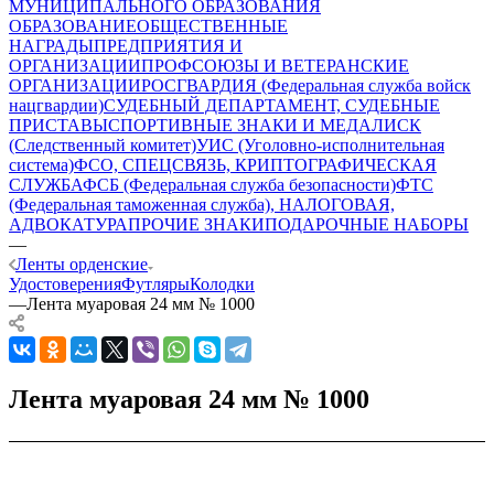
МУНИЦИПАЛЬНОГО ОБРАЗОВАНИЯ
ОБРАЗОВАНИЕ
ОБЩЕСТВЕННЫЕ
НАГРАДЫ
ПРЕДПРИЯТИЯ И
ОРГАНИЗАЦИИ
ПРОФСОЮЗЫ И ВЕТЕРАНСКИЕ
ОРГАНИЗАЦИИ
РОСГВАРДИЯ (Федеральная служба войск
нацгвардии)
СУДЕБНЫЙ ДЕПАРТАМЕНТ, СУДЕБНЫЕ
ПРИСТАВЫ
СПОРТИВНЫЕ ЗНАКИ И МЕДАЛИ
СК
(Следственный комитет)
УИС (Уголовно-исполнительная
система)
ФСО, СПЕЦСВЯЗЬ, КРИПТОГРАФИЧЕСКАЯ
СЛУЖБА
ФСБ (Федеральная служба безопасности)
ФТС
(Федеральная таможенная служба), НАЛОГОВАЯ,
АДВОКАТУРА
ПРОЧИЕ ЗНАКИ
ПОДАРОЧНЫЕ НАБОРЫ
—
Ленты орденские
Удостоверения
Футляры
Колодки
—
Лента муаровая 24 мм № 1000
Лента муаровая 24 мм № 1000