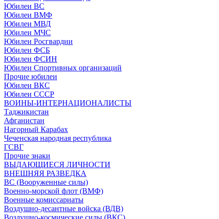
Юбилеи ВС
Юбилеи ВМФ
Юбилеи МВД
Юбилеи МЧС
Юбилеи Росгвардии
Юбилеи ФСБ
Юбилеи ФСИН
Юбилеи Спортивных организаций
Прочие юбилеи
Юбилеи ВКС
Юбилеи СССР
ВОИНЫ-ИНТЕРНАЦИОНАЛИСТЫ
Таджикистан
Афганистан
Нагорный Карабах
Чеченская народная республика
ГСВГ
Прочие знаки
ВЫДАЮЩИЕСЯ ЛИЧНОСТИ
ВНЕШНЯЯ РАЗВЕДКА
ВС (Вооруженные силы)
Военно-морской флот (ВМФ)
Военные комиссариаты
Воздушно-десантные войска (ВДВ)
Воздушно-космические силы (ВКС)