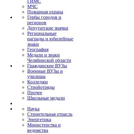
ГИМС
МЧС
Пожарная охрана
Гербы городов и
регионов
Депутатские значки
Региональные
награды и юбилейные
знаки
География
Медали и знаки
Челябинской области
Гражданские ВУЗы
Военные ВУЗы и
училища
Колледжи
Стройотряды
Прочее
Школьные медали
Наука
Строительная отрасль
Энергетика
Министерства и
ведомства