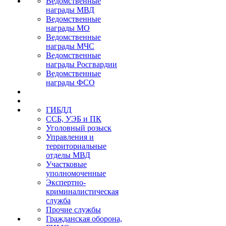
Ведомственные
награды МВД
Ведомственные
награды МО
Ведомственные
награды МЧС
Ведомственные
награды Росгвардии
Ведомственные
награды ФСО
ГИБДД
ССБ, УЭБ и ПК
Уголовный розыск
Управления и
территориальные
отделы МВД
Участковые
уполномоченные
Экспертно-
криминалистическая
служба
Прочие службы
Гражданская оборона,