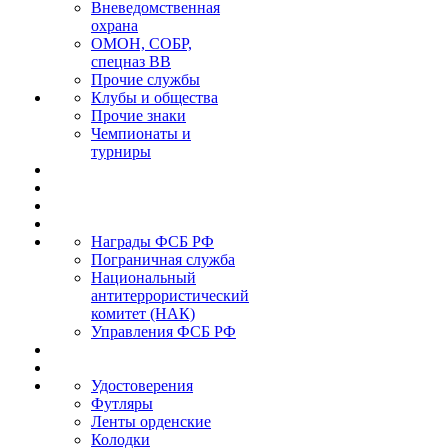
Вневедомственная
охрана
ОМОН, СОБР,
спецназ ВВ
Прочие службы
Клубы и общества
Прочие знаки
Чемпионаты и
турниры
Награды ФСБ РФ
Пограничная служба
Национальный
антитеррористический
комитет (НАК)
Управления ФСБ РФ
Удостоверения
Футляры
Ленты орденские
Колодки