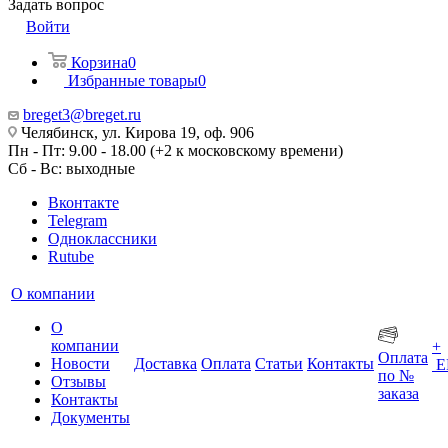
Задать вопрос
Войти
Корзина
0
Избранные товары
0
breget3@breget.ru
Челябинск, ул. Кирова 19, оф. 906
Пн - Пт: 9.00 - 18.00 (+2 к московскому времени)
Сб - Вс: выходные
Вконтакте
Telegram
Одноклассники
Rutube
О компании
О
компании
+
Оплата
Новости
Доставка
Оплата
Статьи
Контакты
Е
по №
Отзывы
заказа
Контакты
Документы