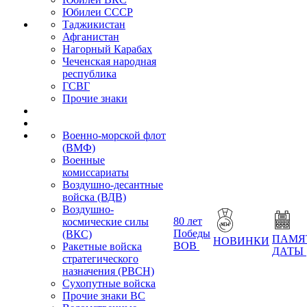
Юбилеи СССР
Таджикистан
Афганистан
Нагорный Карабах
Чеченская народная
республика
ГСВГ
Прочие знаки
Военно-морской флот
(ВМФ)
Военные
комиссариаты
Воздушно-десантные
войска (ВДВ)
Воздушно-
80 лет
космические силы
Победы
(ВКС)
ПАМЯ
НОВИНКИ
ВОВ
Ракетные войска
ДАТЫ
стратегического
назначения (РВСН)
Сухопутные войска
Прочие знаки ВС