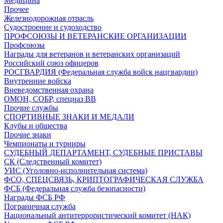
Медицина
Прочее
Железнодорожная отрасль
Судостроение и судоходство
ПРОФСОЮЗЫ И ВЕТЕРАНСКИЕ ОРГАНИЗАЦИИ
Профсоюзы
Награды для ветеранов и ветеранских организаций
Российский союз офицеров
РОСГВАРДИЯ (Федеральная служба войск нацгвардии)
Внутренние войска
Вневедомственная охрана
ОМОН, СОБР, спецназ ВВ
Прочие службы
СПОРТИВНЫЕ ЗНАКИ И МЕДАЛИ
Клубы и общества
Прочие знаки
Чемпионаты и турниры
СУДЕБНЫЙ ДЕПАРТАМЕНТ, СУДЕБНЫЕ ПРИСТАВЫ
СК (Следственный комитет)
УИС (Уголовно-исполнительная система)
ФСО, СПЕЦСВЯЗЬ, КРИПТОГРАФИЧЕСКАЯ СЛУЖБА
ФСБ (Федеральная служба безопасности)
Награды ФСБ РФ
Пограничная служба
Национальный антитеррористический комитет (НАК)