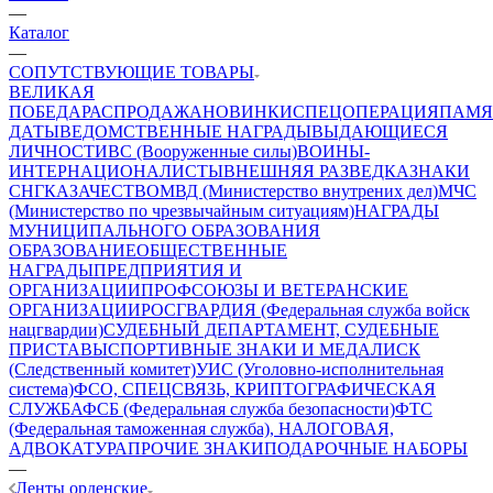
—
Каталог
—
СОПУТСТВУЮЩИЕ ТОВАРЫ
ВЕЛИКАЯ
ПОБЕДА
РАСПРОДАЖА
НОВИНКИ
СПЕЦОПЕРАЦИЯ
ПАМЯ
ДАТЫ
ВЕДОМСТВЕННЫЕ НАГРАДЫ
ВЫДАЮЩИЕСЯ
ЛИЧНОСТИ
ВС (Вооруженные силы)
ВОИНЫ-
ИНТЕРНАЦИОНАЛИСТЫ
ВНЕШНЯЯ РАЗВЕДКА
ЗНАКИ
СНГ
КАЗАЧЕСТВО
МВД (Министерство внутрених дел)
МЧС
(Министерство по чрезвычайным ситуациям)
НАГРАДЫ
МУНИЦИПАЛЬНОГО ОБРАЗОВАНИЯ
ОБРАЗОВАНИЕ
ОБЩЕСТВЕННЫЕ
НАГРАДЫ
ПРЕДПРИЯТИЯ И
ОРГАНИЗАЦИИ
ПРОФСОЮЗЫ И ВЕТЕРАНСКИЕ
ОРГАНИЗАЦИИ
РОСГВАРДИЯ (Федеральная служба войск
нацгвардии)
СУДЕБНЫЙ ДЕПАРТАМЕНТ, СУДЕБНЫЕ
ПРИСТАВЫ
СПОРТИВНЫЕ ЗНАКИ И МЕДАЛИ
СК
(Следственный комитет)
УИС (Уголовно-исполнительная
система)
ФСО, СПЕЦСВЯЗЬ, КРИПТОГРАФИЧЕСКАЯ
СЛУЖБА
ФСБ (Федеральная служба безопасности)
ФТС
(Федеральная таможенная служба), НАЛОГОВАЯ,
АДВОКАТУРА
ПРОЧИЕ ЗНАКИ
ПОДАРОЧНЫЕ НАБОРЫ
—
Ленты орденские