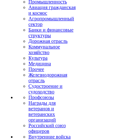
Промышленность
Авиация гражданская
и космос
Агропромышленный
сектор
Банки и финансовые
структуры
Дорожная отрасль
Коммунальное
хозяйство
Культура
Медицина
Прочее
Железнодорожная
отрасль
Судостроение и
судоходство
Профсоюзы
Награды для
ветеранов и
ветеранских
организаций
Российский союз
офицеров
Внутренние войска