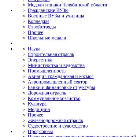
Медали и знаки Челябинской области
Гражданские ВУЗы
Военные ВУЗы и училища
Колледжи
Стройотряды
Прочее
Школьные медали
Наука
Строительная отрасль
Энергетика
Министерства и ведомства
Промышленность
Авиация гражданская и космос
Агропромышленный сектор
Банки и финансовые структуры
Дорожная отрасль
Коммунальное хозяйство
Культура
Медицина
Прочее
Железнодорожная отрасль
Судостроение и судоходство
Профсоюзы
Награды для ветеранов и ветеранских организаций