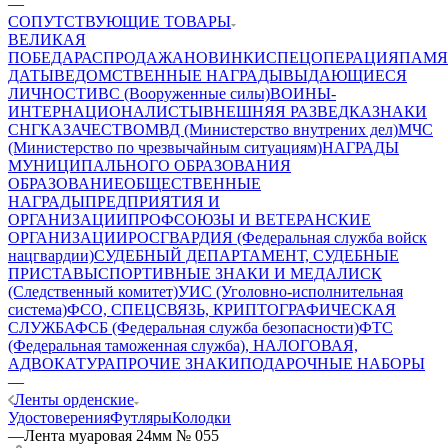
—
СОПУТСТВУЮЩИЕ ТОВАРЫ
ВЕЛИКАЯ
ПОБЕДА
РАСПРОДАЖА
НОВИНКИ
СПЕЦОПЕРАЦИЯ
ПАМЯ
ДАТЫ
ВЕДОМСТВЕННЫЕ НАГРАДЫ
ВЫДАЮЩИЕСЯ
ЛИЧНОСТИ
ВС (Вооруженные силы)
ВОИНЫ-
ИНТЕРНАЦИОНАЛИСТЫ
ВНЕШНЯЯ РАЗВЕДКА
ЗНАКИ
СНГ
КАЗАЧЕСТВО
МВД (Министерство внутрених дел)
МЧС
(Министерство по чрезвычайным ситуациям)
НАГРАДЫ
МУНИЦИПАЛЬНОГО ОБРАЗОВАНИЯ
ОБРАЗОВАНИЕ
ОБЩЕСТВЕННЫЕ
НАГРАДЫ
ПРЕДПРИЯТИЯ И
ОРГАНИЗАЦИИ
ПРОФСОЮЗЫ И ВЕТЕРАНСКИЕ
ОРГАНИЗАЦИИ
РОСГВАРДИЯ (Федеральная служба войск
нацгвардии)
СУДЕБНЫЙ ДЕПАРТАМЕНТ, СУДЕБНЫЕ
ПРИСТАВЫ
СПОРТИВНЫЕ ЗНАКИ И МЕДАЛИ
СК
(Следственный комитет)
УИС (Уголовно-исполнительная
система)
ФСО, СПЕЦСВЯЗЬ, КРИПТОГРАФИЧЕСКАЯ
СЛУЖБА
ФСБ (Федеральная служба безопасности)
ФТС
(Федеральная таможенная служба), НАЛОГОВАЯ,
АДВОКАТУРА
ПРОЧИЕ ЗНАКИ
ПОДАРОЧНЫЕ НАБОРЫ
—
Ленты орденские
Удостоверения
Футляры
Колодки
—
Лента муаровая 24мм № 055