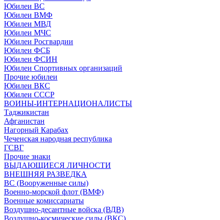
Юбилеи ВС
Юбилеи ВМФ
Юбилеи МВД
Юбилеи МЧС
Юбилеи Росгвардии
Юбилеи ФСБ
Юбилеи ФСИН
Юбилеи Спортивных организаций
Прочие юбилеи
Юбилеи ВКС
Юбилеи СССР
ВОИНЫ-ИНТЕРНАЦИОНАЛИСТЫ
Таджикистан
Афганистан
Нагорный Карабах
Чеченская народная республика
ГСВГ
Прочие знаки
ВЫДАЮЩИЕСЯ ЛИЧНОСТИ
ВНЕШНЯЯ РАЗВЕДКА
ВС (Вооруженные силы)
Военно-морской флот (ВМФ)
Военные комиссариаты
Воздушно-десантные войска (ВДВ)
Воздушно-космические силы (ВКС)