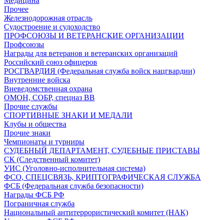
Медицина
Прочее
Железнодорожная отрасль
Судостроение и судоходство
ПРОФСОЮЗЫ И ВЕТЕРАНСКИЕ ОРГАНИЗАЦИИ
Профсоюзы
Награды для ветеранов и ветеранских организаций
Российский союз офицеров
РОСГВАРДИЯ (Федеральная служба войск нацгвардии)
Внутренние войска
Вневедомственная охрана
ОМОН, СОБР, спецназ ВВ
Прочие службы
СПОРТИВНЫЕ ЗНАКИ И МЕДАЛИ
Клубы и общества
Прочие знаки
Чемпионаты и турниры
СУДЕБНЫЙ ДЕПАРТАМЕНТ, СУДЕБНЫЕ ПРИСТАВЫ
СК (Следственный комитет)
УИС (Уголовно-исполнительная система)
ФСО, СПЕЦСВЯЗЬ, КРИПТОГРАФИЧЕСКАЯ СЛУЖБА
ФСБ (Федеральная служба безопасности)
Награды ФСБ РФ
Пограничная служба
Национальный антитеррористический комитет (НАК)