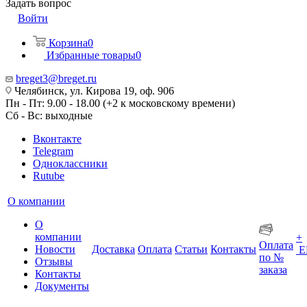
Задать вопрос
Войти
Корзина
0
Избранные товары
0
breget3@breget.ru
Челябинск, ул. Кирова 19, оф. 906
Пн - Пт: 9.00 - 18.00 (+2 к московскому времени)
Сб - Вс: выходные
Вконтакте
Telegram
Одноклассники
Rutube
О компании
О
компании
+
Оплата
Новости
Доставка
Оплата
Статьи
Контакты
Е
по №
Отзывы
заказа
Контакты
Документы