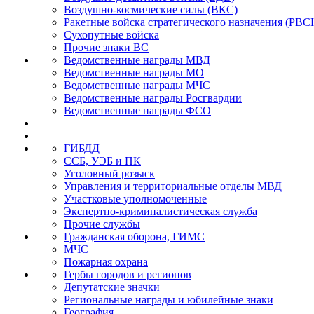
Воздушно-космические силы (ВКС)
Ракетные войска стратегического назначения (РВС
Сухопутные войска
Прочие знаки ВС
Ведомственные награды МВД
Ведомственные награды МО
Ведомственные награды МЧС
Ведомственные награды Росгвардии
Ведомственные награды ФСО
ГИБДД
ССБ, УЭБ и ПК
Уголовный розыск
Управления и территориальные отделы МВД
Участковые уполномоченные
Экспертно-криминалистическая служба
Прочие службы
Гражданская оборона, ГИМС
МЧС
Пожарная охрана
Гербы городов и регионов
Депутатские значки
Региональные награды и юбилейные знаки
География