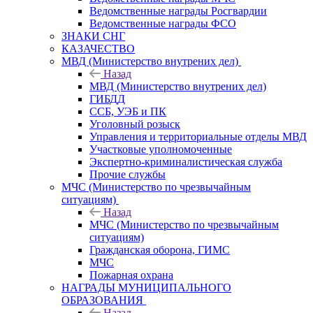
Ведомственные награды Росгвардии
Ведомственные награды ФСО
ЗНАКИ СНГ
КАЗАЧЕСТВО
МВД (Министерство внутрених дел)
Назад
МВД (Министерство внутрених дел)
ГИБДД
ССБ, УЭБ и ПК
Уголовный розыск
Управления и территориальные отделы МВД
Участковые уполномоченные
Экспертно-криминалистическая служба
Прочие службы
МЧС (Министерство по чрезвычайным
ситуациям)
Назад
МЧС (Министерство по чрезвычайным
ситуациям)
Гражданская оборона, ГИМС
МЧС
Пожарная охрана
НАГРАДЫ МУНИЦИПАЛЬНОГО
ОБРАЗОВАНИЯ
Назад