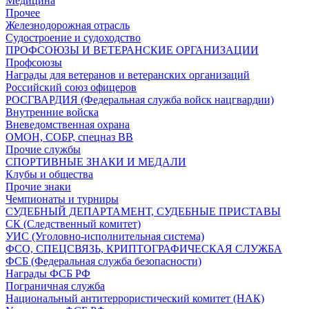
Медицина
Прочее
Железнодорожная отрасль
Судостроение и судоходство
ПРОФСОЮЗЫ И ВЕТЕРАНСКИЕ ОРГАНИЗАЦИИ
Профсоюзы
Награды для ветеранов и ветеранских организаций
Российский союз офицеров
РОСГВАРДИЯ (Федеральная служба войск нацгвардии)
Внутренние войска
Вневедомственная охрана
ОМОН, СОБР, спецназ ВВ
Прочие службы
СПОРТИВНЫЕ ЗНАКИ И МЕДАЛИ
Клубы и общества
Прочие знаки
Чемпионаты и турниры
СУДЕБНЫЙ ДЕПАРТАМЕНТ, СУДЕБНЫЕ ПРИСТАВЫ
СК (Следственный комитет)
УИС (Уголовно-исполнительная система)
ФСО, СПЕЦСВЯЗЬ, КРИПТОГРАФИЧЕСКАЯ СЛУЖБА
ФСБ (Федеральная служба безопасности)
Награды ФСБ РФ
Пограничная служба
Национальный антитеррористический комитет (НАК)