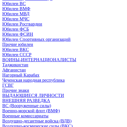
Юбилеи ВС
Юбилеи ВМФ
Юбилеи МВД
Юбилеи МЧС
Юбилеи Росгвардии
Юбилеи ФСБ
Юбилеи ФСИН
Юбилеи Спортивных организаций
Прочие юбилеи
Юбилеи ВКС
Юбилеи СССР
ВОИНЫ-ИНТЕРНАЦИОНАЛИСТЫ
Таджикистан
Афганистан
Нагорный Карабах
Чеченская народная республика
ГСВГ
Прочие знаки
ВЫДАЮЩИЕСЯ ЛИЧНОСТИ
ВНЕШНЯЯ РАЗВЕДКА
ВС (Вооруженные силы)
Военно-морской флот (ВМФ)
Военные комиссариаты
Воздушно-десантные войска (ВДВ)
Воздушно-космические силы (ВКС)