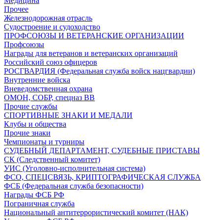
Медицина
Прочее
Железнодорожная отрасль
Судостроение и судоходство
ПРОФСОЮЗЫ И ВЕТЕРАНСКИЕ ОРГАНИЗАЦИИ
Профсоюзы
Награды для ветеранов и ветеранских организаций
Российский союз офицеров
РОСГВАРДИЯ (Федеральная служба войск нацгвардии)
Внутренние войска
Вневедомственная охрана
ОМОН, СОБР, спецназ ВВ
Прочие службы
СПОРТИВНЫЕ ЗНАКИ И МЕДАЛИ
Клубы и общества
Прочие знаки
Чемпионаты и турниры
СУДЕБНЫЙ ДЕПАРТАМЕНТ, СУДЕБНЫЕ ПРИСТАВЫ
СК (Следственный комитет)
УИС (Уголовно-исполнительная система)
ФСО, СПЕЦСВЯЗЬ, КРИПТОГРАФИЧЕСКАЯ СЛУЖБА
ФСБ (Федеральная служба безопасности)
Награды ФСБ РФ
Пограничная служба
Национальный антитеррористический комитет (НАК)