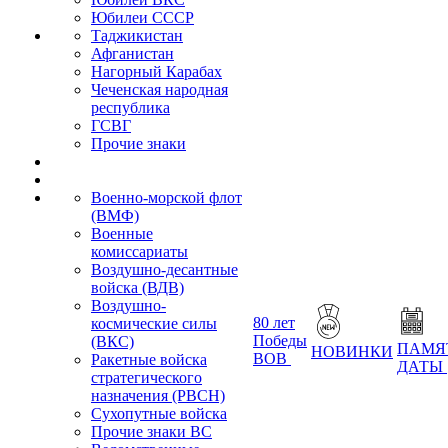
Юбилеи СССР
Таджикистан
Афганистан
Нагорный Карабах
Чеченская народная
республика
ГСВГ
Прочие знаки
Военно-морской флот
(ВМФ)
Военные
комиссариаты
Воздушно-десантные
войска (ВДВ)
Воздушно-
80 лет
космические силы
Победы
(ВКС)
ПАМЯ
НОВИНКИ
ВОВ
Ракетные войска
ДАТЫ
стратегического
назначения (РВСН)
Сухопутные войска
Прочие знаки ВС