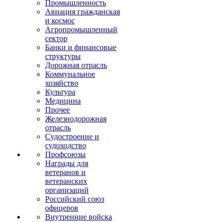
Промышленность
Авиация гражданская
и космос
Агропромышленный
сектор
Банки и финансовые
структуры
Дорожная отрасль
Коммунальное
хозяйство
Культура
Медицина
Прочее
Железнодорожная
отрасль
Судостроение и
судоходство
Профсоюзы
Награды для
ветеранов и
ветеранских
организаций
Российский союз
офицеров
Внутренние войска