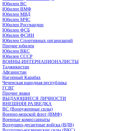
Юбилеи ВС
Юбилеи ВМФ
Юбилеи МВД
Юбилеи МЧС
Юбилеи Росгвардии
Юбилеи ФСБ
Юбилеи ФСИН
Юбилеи Спортивных организаций
Прочие юбилеи
Юбилеи ВКС
Юбилеи СССР
ВОИНЫ-ИНТЕРНАЦИОНАЛИСТЫ
Таджикистан
Афганистан
Нагорный Карабах
Чеченская народная республика
ГСВГ
Прочие знаки
ВЫДАЮЩИЕСЯ ЛИЧНОСТИ
ВНЕШНЯЯ РАЗВЕДКА
ВС (Вооруженные силы)
Военно-морской флот (ВМФ)
Военные комиссариаты
Воздушно-десантные войска (ВДВ)
Воздушно-космические силы (ВКС)