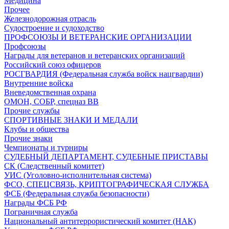
Медицина
Прочее
Железнодорожная отрасль
Судостроение и судоходство
ПРОФСОЮЗЫ И ВЕТЕРАНСКИЕ ОРГАНИЗАЦИИ
Профсоюзы
Награды для ветеранов и ветеранских организаций
Российский союз офицеров
РОСГВАРДИЯ (Федеральная служба войск нацгвардии)
Внутренние войска
Вневедомственная охрана
ОМОН, СОБР, спецназ ВВ
Прочие службы
СПОРТИВНЫЕ ЗНАКИ И МЕДАЛИ
Клубы и общества
Прочие знаки
Чемпионаты и турниры
СУДЕБНЫЙ ДЕПАРТАМЕНТ, СУДЕБНЫЕ ПРИСТАВЫ
СК (Следственный комитет)
УИС (Уголовно-исполнительная система)
ФСО, СПЕЦСВЯЗЬ, КРИПТОГРАФИЧЕСКАЯ СЛУЖБА
ФСБ (Федеральная служба безопасности)
Награды ФСБ РФ
Пограничная служба
Национальный антитеррористический комитет (НАК)