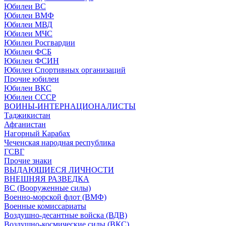
Юбилеи ВС
Юбилеи ВМФ
Юбилеи МВД
Юбилеи МЧС
Юбилеи Росгвардии
Юбилеи ФСБ
Юбилеи ФСИН
Юбилеи Спортивных организаций
Прочие юбилеи
Юбилеи ВКС
Юбилеи СССР
ВОИНЫ-ИНТЕРНАЦИОНАЛИСТЫ
Таджикистан
Афганистан
Нагорный Карабах
Чеченская народная республика
ГСВГ
Прочие знаки
ВЫДАЮЩИЕСЯ ЛИЧНОСТИ
ВНЕШНЯЯ РАЗВЕДКА
ВС (Вооруженные силы)
Военно-морской флот (ВМФ)
Военные комиссариаты
Воздушно-десантные войска (ВДВ)
Воздушно-космические силы (ВКС)