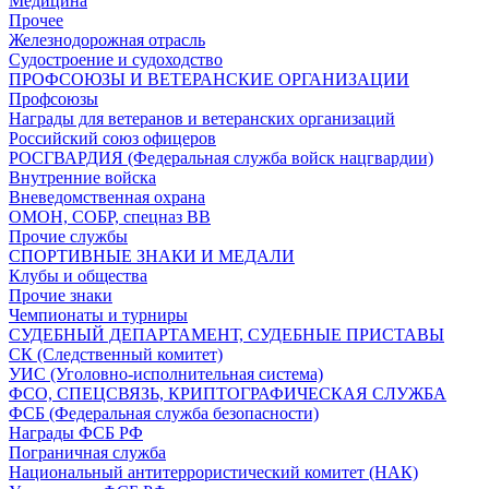
Медицина
Прочее
Железнодорожная отрасль
Судостроение и судоходство
ПРОФСОЮЗЫ И ВЕТЕРАНСКИЕ ОРГАНИЗАЦИИ
Профсоюзы
Награды для ветеранов и ветеранских организаций
Российский союз офицеров
РОСГВАРДИЯ (Федеральная служба войск нацгвардии)
Внутренние войска
Вневедомственная охрана
ОМОН, СОБР, спецназ ВВ
Прочие службы
СПОРТИВНЫЕ ЗНАКИ И МЕДАЛИ
Клубы и общества
Прочие знаки
Чемпионаты и турниры
СУДЕБНЫЙ ДЕПАРТАМЕНТ, СУДЕБНЫЕ ПРИСТАВЫ
СК (Следственный комитет)
УИС (Уголовно-исполнительная система)
ФСО, СПЕЦСВЯЗЬ, КРИПТОГРАФИЧЕСКАЯ СЛУЖБА
ФСБ (Федеральная служба безопасности)
Награды ФСБ РФ
Пограничная служба
Национальный антитеррористический комитет (НАК)