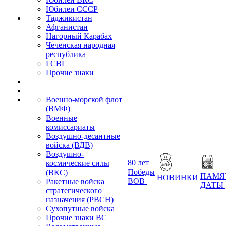
Юбилеи СССР
Таджикистан
Афганистан
Нагорный Карабах
Чеченская народная
республика
ГСВГ
Прочие знаки
Военно-морской флот
(ВМФ)
Военные
комиссариаты
Воздушно-десантные
войска (ВДВ)
Воздушно-
80 лет
космические силы
Победы
(ВКС)
ПАМЯ
НОВИНКИ
ВОВ
Ракетные войска
ДАТЫ
стратегического
назначения (РВСН)
Сухопутные войска
Прочие знаки ВС