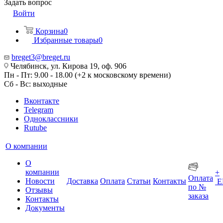
Задать вопрос
Войти
Корзина
0
Избранные товары
0
breget3@breget.ru
Челябинск, ул. Кирова 19, оф. 906
Пн - Пт: 9.00 - 18.00 (+2 к московскому времени)
Сб - Вс: выходные
Вконтакте
Telegram
Одноклассники
Rutube
О компании
О
компании
+
Оплата
Новости
Доставка
Оплата
Статьи
Контакты
Е
по №
Отзывы
заказа
Контакты
Документы