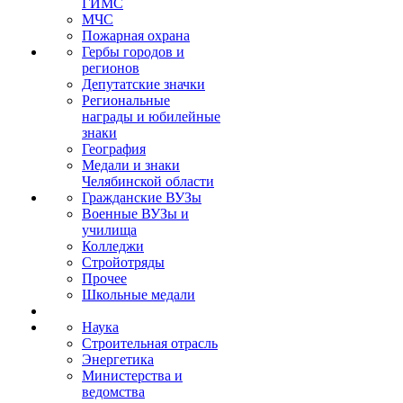
ГИМС
МЧС
Пожарная охрана
Гербы городов и
регионов
Депутатские значки
Региональные
награды и юбилейные
знаки
География
Медали и знаки
Челябинской области
Гражданские ВУЗы
Военные ВУЗы и
училища
Колледжи
Стройотряды
Прочее
Школьные медали
Наука
Строительная отрасль
Энергетика
Министерства и
ведомства