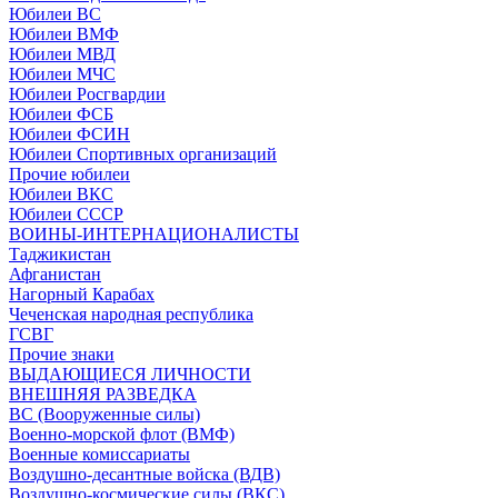
Юбилеи ВС
Юбилеи ВМФ
Юбилеи МВД
Юбилеи МЧС
Юбилеи Росгвардии
Юбилеи ФСБ
Юбилеи ФСИН
Юбилеи Спортивных организаций
Прочие юбилеи
Юбилеи ВКС
Юбилеи СССР
ВОИНЫ-ИНТЕРНАЦИОНАЛИСТЫ
Таджикистан
Афганистан
Нагорный Карабах
Чеченская народная республика
ГСВГ
Прочие знаки
ВЫДАЮЩИЕСЯ ЛИЧНОСТИ
ВНЕШНЯЯ РАЗВЕДКА
ВС (Вооруженные силы)
Военно-морской флот (ВМФ)
Военные комиссариаты
Воздушно-десантные войска (ВДВ)
Воздушно-космические силы (ВКС)