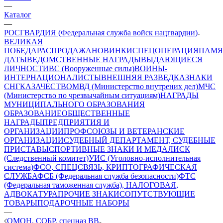
—
Каталог
—
РОСГВАРДИЯ (Федеральная служба войск нацгвардии)
ВЕЛИКАЯ
ПОБЕДА
РАСПРОДАЖА
НОВИНКИ
СПЕЦОПЕРАЦИЯ
ПАМЯ
ДАТЫ
ВЕДОМСТВЕННЫЕ НАГРАДЫ
ВЫДАЮЩИЕСЯ
ЛИЧНОСТИ
ВС (Вооруженные силы)
ВОИНЫ-
ИНТЕРНАЦИОНАЛИСТЫ
ВНЕШНЯЯ РАЗВЕДКА
ЗНАКИ
СНГ
КАЗАЧЕСТВО
МВД (Министерство внутрених дел)
МЧС
(Министерство по чрезвычайным ситуациям)
НАГРАДЫ
МУНИЦИПАЛЬНОГО ОБРАЗОВАНИЯ
ОБРАЗОВАНИЕ
ОБЩЕСТВЕННЫЕ
НАГРАДЫ
ПРЕДПРИЯТИЯ И
ОРГАНИЗАЦИИ
ПРОФСОЮЗЫ И ВЕТЕРАНСКИЕ
ОРГАНИЗАЦИИ
СУДЕБНЫЙ ДЕПАРТАМЕНТ, СУДЕБНЫЕ
ПРИСТАВЫ
СПОРТИВНЫЕ ЗНАКИ И МЕДАЛИ
СК
(Следственный комитет)
УИС (Уголовно-исполнительная
система)
ФСО, СПЕЦСВЯЗЬ, КРИПТОГРАФИЧЕСКАЯ
СЛУЖБА
ФСБ (Федеральная служба безопасности)
ФТС
(Федеральная таможенная служба), НАЛОГОВАЯ,
АДВОКАТУРА
ПРОЧИЕ ЗНАКИ
СОПУТСТВУЮЩИЕ
ТОВАРЫ
ПОДАРОЧНЫЕ НАБОРЫ
—
ОМОН, СОБР, спецназ ВВ