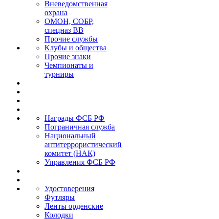
Вневедомственная
охрана
ОМОН, СОБР,
спецназ ВВ
Прочие службы
Клубы и общества
Прочие знаки
Чемпионаты и
турниры
Награды ФСБ РФ
Пограничная служба
Национальный
антитеррористический
комитет (НАК)
Управления ФСБ РФ
Удостоверения
Футляры
Ленты орденские
Колодки