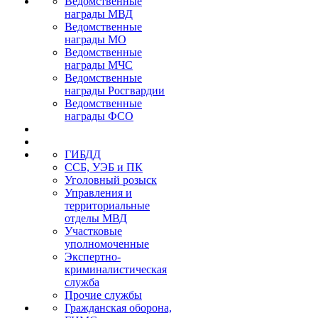
Ведомственные
награды МВД
Ведомственные
награды МО
Ведомственные
награды МЧС
Ведомственные
награды Росгвардии
Ведомственные
награды ФСО
ГИБДД
ССБ, УЭБ и ПК
Уголовный розыск
Управления и
территориальные
отделы МВД
Участковые
уполномоченные
Экспертно-
криминалистическая
служба
Прочие службы
Гражданская оборона,