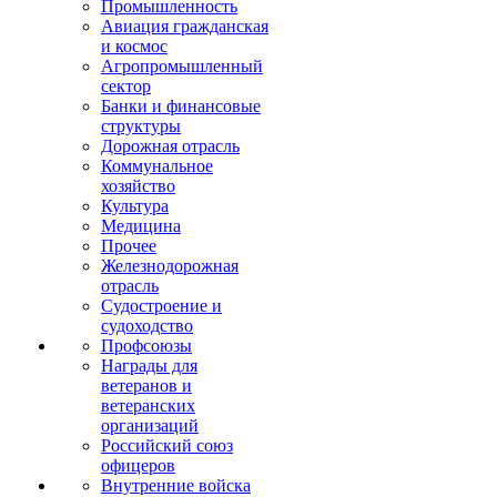
Промышленность
Авиация гражданская
и космос
Агропромышленный
сектор
Банки и финансовые
структуры
Дорожная отрасль
Коммунальное
хозяйство
Культура
Медицина
Прочее
Железнодорожная
отрасль
Судостроение и
судоходство
Профсоюзы
Награды для
ветеранов и
ветеранских
организаций
Российский союз
офицеров
Внутренние войска