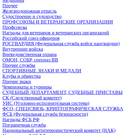
Медицина
Прочее
Железнодорожная отрасль
Судостроение и судоходство
ПРОФСОЮЗЫ И ВЕТЕРАНСКИЕ ОРГАНИЗАЦИИ
Профсоюзы
Награды для ветеранов и ветеранских организаций
Российский союз офицеров
РОСГВАРДИЯ (Федеральная служба войск нацгвардии)
Внутренние войска
Вневедомственная охрана
ОМОН, СОБР, спецназ ВВ
Прочие службы
СПОРТИВНЫЕ ЗНАКИ И МЕДАЛИ
Клубы и общества
Прочие знаки
Чемпионаты и турниры
СУДЕБНЫЙ ДЕПАРТАМЕНТ, СУДЕБНЫЕ ПРИСТАВЫ
СК (Следственный комитет)
УИС (Уголовно-исполнительная система)
ФСО, СПЕЦСВЯЗЬ, КРИПТОГРАФИЧЕСКАЯ СЛУЖБА
ФСБ (Федеральная служба безопасности)
Награды ФСБ РФ
Пограничная служба
Национальный антитеррористический комитет (НАК)