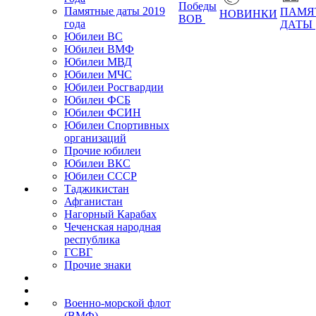
Победы
Памятные даты 2019
ПАМЯ
НОВИНКИ
ВОВ
года
ДАТЫ
Юбилеи ВС
Юбилеи ВМФ
Юбилеи МВД
Юбилеи МЧС
Юбилеи Росгвардии
Юбилеи ФСБ
Юбилеи ФСИН
Юбилеи Спортивных
организаций
Прочие юбилеи
Юбилеи ВКС
Юбилеи СССР
Таджикистан
Афганистан
Нагорный Карабах
Чеченская народная
республика
ГСВГ
Прочие знаки
Военно-морской флот
(ВМФ)