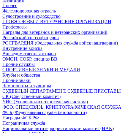
Медицина
Прочее
Железнодорожная отрасль
Судостроение и судоходство
ПРОФСОЮЗЫ И ВЕТЕРАНСКИЕ ОРГАНИЗАЦИИ
Профсоюзы
Награды для ветеранов и ветеранских организаций
Российский союз офицеров
РОСГВАРДИЯ (Федеральная служба войск нацгвардии)
Внутренние войска
Вневедомственная охрана
ОМОН, СОБР, спецназ ВВ
Прочие службы
СПОРТИВНЫЕ ЗНАКИ И МЕДАЛИ
Клубы и общества
Прочие знаки
Чемпионаты и турниры
СУДЕБНЫЙ ДЕПАРТАМЕНТ, СУДЕБНЫЕ ПРИСТАВЫ
СК (Следственный комитет)
УИС (Уголовно-исполнительная система)
ФСО, СПЕЦСВЯЗЬ, КРИПТОГРАФИЧЕСКАЯ СЛУЖБА
ФСБ (Федеральная служба безопасности)
Награды ФСБ РФ
Пограничная служба
Национальный антитеррористический комитет (НАК)