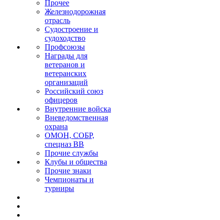
Прочее
Железнодорожная
отрасль
Судостроение и
судоходство
Профсоюзы
Награды для
ветеранов и
ветеранских
организаций
Российский союз
офицеров
Внутренние войска
Вневедомственная
охрана
ОМОН, СОБР,
спецназ ВВ
Прочие службы
Клубы и общества
Прочие знаки
Чемпионаты и
турниры