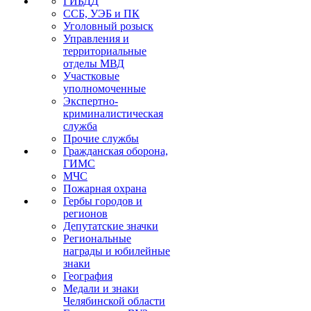
ГИБДД
ССБ, УЭБ и ПК
Уголовный розыск
Управления и
территориальные
отделы МВД
Участковые
уполномоченные
Экспертно-
криминалистическая
служба
Прочие службы
Гражданская оборона,
ГИМС
МЧС
Пожарная охрана
Гербы городов и
регионов
Депутатские значки
Региональные
награды и юбилейные
знаки
География
Медали и знаки
Челябинской области