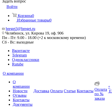
Задать вопрос
Войти
Корзина
0
Избранные товары
0
breget3@breget.ru
Челябинск, ул. Кирова 19, оф. 906
Пн - Пт: 9.00 - 18.00 (+2 к московскому времени)
Сб - Вс: выходные
Вконтакте
Telegram
Одноклассники
Rutube
О компании
О
компании
+
Оплата
Новости
Доставка
Оплата
Статьи
Контакты
Е
по №
Отзывы
заказа
Контакты
Документы