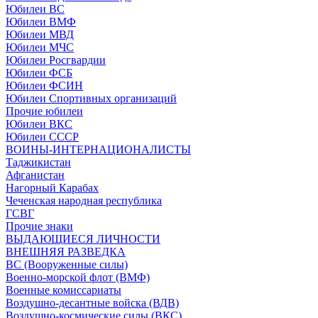
Юбилеи ВС
Юбилеи ВМФ
Юбилеи МВД
Юбилеи МЧС
Юбилеи Росгвардии
Юбилеи ФСБ
Юбилеи ФСИН
Юбилеи Спортивных организаций
Прочие юбилеи
Юбилеи ВКС
Юбилеи СССР
ВОИНЫ-ИНТЕРНАЦИОНАЛИСТЫ
Таджикистан
Афганистан
Нагорный Карабах
Чеченская народная республика
ГСВГ
Прочие знаки
ВЫДАЮЩИЕСЯ ЛИЧНОСТИ
ВНЕШНЯЯ РАЗВЕДКА
ВС (Вооруженные силы)
Военно-морской флот (ВМФ)
Военные комиссариаты
Воздушно-десантные войска (ВДВ)
Воздушно-космические силы (ВКС)