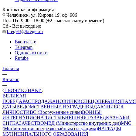
Контактная информация
Челябинск, ул. Кирова 19, оф. 906
Пн - Пт: 9.00 - 18.00 (+2 к московскому времени)
Сб - Вс: выходные
breget3@breget.ru
Вконтакте
Telegram
Одноклассники
Rutube
Главная
—
Каталог
—
ПРОЧИЕ ЗНАКИ
ВЕЛИКАЯ
ПОБЕДА
РАСПРОДАЖА
НОВИНКИ
СПЕЦОПЕРАЦИЯ
ПАМЯ
ДАТЫ
ВЕДОМСТВЕННЫЕ НАГРАДЫ
ВЫДАЮЩИЕСЯ
ЛИЧНОСТИ
ВС (Вооруженные силы)
ВОИНЫ-
ИНТЕРНАЦИОНАЛИСТЫ
ВНЕШНЯЯ РАЗВЕДКА
ЗНАКИ
СНГ
КАЗАЧЕСТВО
МВД (Министерство внутрених дел)
МЧС
(Министерство по чрезвычайным ситуациям)
НАГРАДЫ
МУНИЦИПАЛЬНОГО ОБРАЗОВАНИЯ