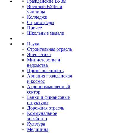
Гражданские ВУЗы
Военные ВУЗы и
училища
Колледжи
Стройотряды
Прочее
Школьные медали
Наука
Строительная отрасль
Энергетика
Министерства и
ведомства
Промышленность
Авиация гражданская
и космос
Агропромышленный
сектор
Банки и финансовые
структуры
Дорожная отрасль
Коммунальное
хозяйство
Культура
Медицина