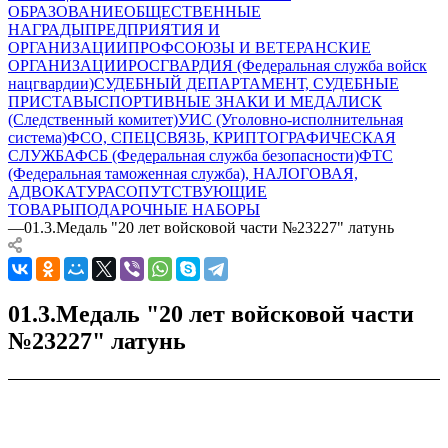
ОБРАЗОВАНИЕ
ОБЩЕСТВЕННЫЕ
НАГРАДЫ
ПРЕДПРИЯТИЯ И
ОРГАНИЗАЦИИ
ПРОФСОЮЗЫ И ВЕТЕРАНСКИЕ
ОРГАНИЗАЦИИ
РОСГВАРДИЯ (Федеральная служба войск
нацгвардии)
СУДЕБНЫЙ ДЕПАРТАМЕНТ, СУДЕБНЫЕ
ПРИСТАВЫ
СПОРТИВНЫЕ ЗНАКИ И МЕДАЛИ
СК
(Следственный комитет)
УИС (Уголовно-исполнительная
система)
ФСО, СПЕЦСВЯЗЬ, КРИПТОГРАФИЧЕСКАЯ
СЛУЖБА
ФСБ (Федеральная служба безопасности)
ФТС
(Федеральная таможенная служба), НАЛОГОВАЯ,
АДВОКАТУРА
СОПУТСТВУЮЩИЕ
ТОВАРЫ
ПОДАРОЧНЫЕ НАБОРЫ
—
01.3.Медаль "20 лет войсковой части №23227" латунь
01.3.Медаль "20 лет войсковой части
№23227" латунь