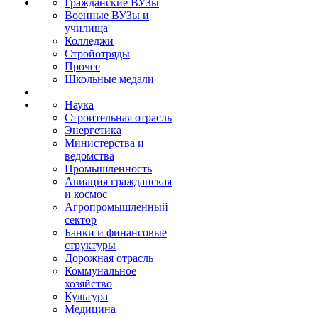
Гражданские ВУЗы
Военные ВУЗы и
училища
Колледжи
Стройотряды
Прочее
Школьные медали
Наука
Строительная отрасль
Энергетика
Министерства и
ведомства
Промышленность
Авиация гражданская
и космос
Агропромышленный
сектор
Банки и финансовые
структуры
Дорожная отрасль
Коммунальное
хозяйство
Культура
Медицина