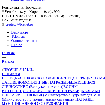
Контактная информация
Челябинск, ул. Кирова 19, оф. 906
Пн - Пт: 9.00 - 18.00 (+2 к московскому времени)
Сб - Вс: выходные
breget3@breget.ru
Вконтакте
Telegram
Одноклассники
Rutube
Главная
—
Каталог
—
ПРОЧИЕ ЗНАКИ
ВЕЛИКАЯ
ПОБЕДА
РАСПРОДАЖА
НОВИНКИ
СПЕЦОПЕРАЦИЯ
ПАМЯ
ДАТЫ
ВЕДОМСТВЕННЫЕ НАГРАДЫ
ВЫДАЮЩИЕСЯ
ЛИЧНОСТИ
ВС (Вооруженные силы)
ВОИНЫ-
ИНТЕРНАЦИОНАЛИСТЫ
ВНЕШНЯЯ РАЗВЕДКА
ЗНАКИ
СНГ
КАЗАЧЕСТВО
МВД (Министерство внутрених дел)
МЧС
(Министерство по чрезвычайным ситуациям)
НАГРАДЫ
МУНИЦИПАЛЬНОГО ОБРАЗОВАНИЯ