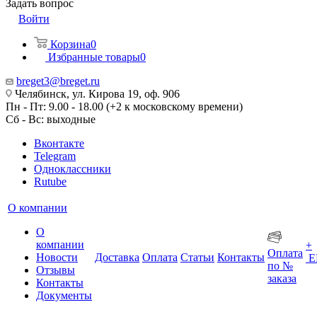
Задать вопрос
Войти
Корзина
0
Избранные товары
0
breget3@breget.ru
Челябинск, ул. Кирова 19, оф. 906
Пн - Пт: 9.00 - 18.00 (+2 к московскому времени)
Сб - Вс: выходные
Вконтакте
Telegram
Одноклассники
Rutube
О компании
О
компании
+
Оплата
Новости
Доставка
Оплата
Статьи
Контакты
Е
по №
Отзывы
заказа
Контакты
Документы