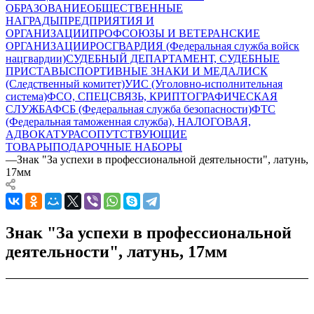
ОБРАЗОВАНИЕ
ОБЩЕСТВЕННЫЕ
НАГРАДЫ
ПРЕДПРИЯТИЯ И
ОРГАНИЗАЦИИ
ПРОФСОЮЗЫ И ВЕТЕРАНСКИЕ
ОРГАНИЗАЦИИ
РОСГВАРДИЯ (Федеральная служба войск
нацгвардии)
СУДЕБНЫЙ ДЕПАРТАМЕНТ, СУДЕБНЫЕ
ПРИСТАВЫ
СПОРТИВНЫЕ ЗНАКИ И МЕДАЛИ
СК
(Следственный комитет)
УИС (Уголовно-исполнительная
система)
ФСО, СПЕЦСВЯЗЬ, КРИПТОГРАФИЧЕСКАЯ
СЛУЖБА
ФСБ (Федеральная служба безопасности)
ФТС
(Федеральная таможенная служба), НАЛОГОВАЯ,
АДВОКАТУРА
СОПУТСТВУЮЩИЕ
ТОВАРЫ
ПОДАРОЧНЫЕ НАБОРЫ
—
Знак "За успехи в профессиональной деятельности", латунь,
17мм
Знак "За успехи в профессиональной
деятельности", латунь, 17мм