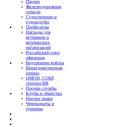
Прочее
Железнодорожная
отрасль
Судостроение и
судоходство
Профсоюзы
Награды для
ветеранов и
ветеранских
организаций
Российский союз
офицеров
Внутренние войска
Вневедомственная
охрана
ОМОН, СОБР,
спецназ ВВ
Прочие службы
Клубы и общества
Прочие знаки
Чемпионаты и
турниры