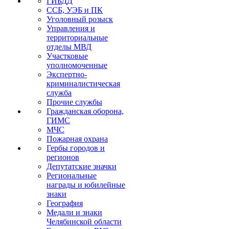
ГИБДД
ССБ, УЭБ и ПК
Уголовный розыск
Управления и
территориальные
отделы МВД
Участковые
уполномоченные
Экспертно-
криминалистическая
служба
Прочие службы
Гражданская оборона,
ГИМС
МЧС
Пожарная охрана
Гербы городов и
регионов
Депутатские значки
Региональные
награды и юбилейные
знаки
География
Медали и знаки
Челябинской области