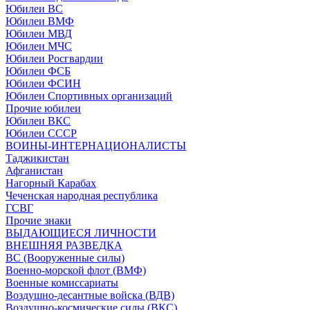
Юбилеи ВС
Юбилеи ВМФ
Юбилеи МВД
Юбилеи МЧС
Юбилеи Росгвардии
Юбилеи ФСБ
Юбилеи ФСИН
Юбилеи Спортивных организаций
Прочие юбилеи
Юбилеи ВКС
Юбилеи СССР
ВОИНЫ-ИНТЕРНАЦИОНАЛИСТЫ
Таджикистан
Афганистан
Нагорный Карабах
Чеченская народная республика
ГСВГ
Прочие знаки
ВЫДАЮЩИЕСЯ ЛИЧНОСТИ
ВНЕШНЯЯ РАЗВЕДКА
ВС (Вооруженные силы)
Военно-морской флот (ВМФ)
Военные комиссариаты
Воздушно-десантные войска (ВДВ)
Воздушно-космические силы (ВКС)