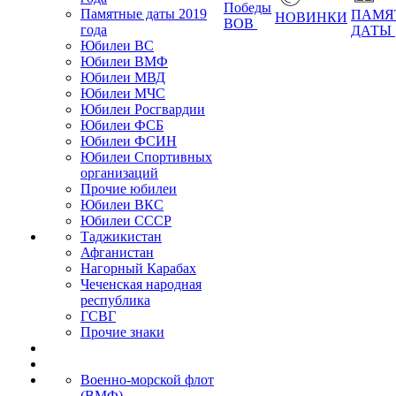
Победы
Памятные даты 2019
ПАМЯ
НОВИНКИ
ВОВ
года
ДАТЫ
Юбилеи ВС
Юбилеи ВМФ
Юбилеи МВД
Юбилеи МЧС
Юбилеи Росгвардии
Юбилеи ФСБ
Юбилеи ФСИН
Юбилеи Спортивных
организаций
Прочие юбилеи
Юбилеи ВКС
Юбилеи СССР
Таджикистан
Афганистан
Нагорный Карабах
Чеченская народная
республика
ГСВГ
Прочие знаки
Военно-морской флот
(ВМФ)