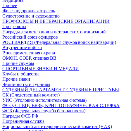
Медицина
Прочее
Железнодорожная отрасль
Судостроение и судоходство
ПРОФСОЮЗЫ И ВЕТЕРАНСКИЕ ОРГАНИЗАЦИИ
Профсоюзы
Награды для ветеранов и ветеранских организаций
Российский союз офицеров
РОСГВАРДИЯ (Федеральная служба войск нацгвардии)
Внутренние войска
Вневедомственная охрана
ОМОН, СОБР, спецназ ВВ
Прочие службы
СПОРТИВНЫЕ ЗНАКИ И МЕДАЛИ
Клубы и общества
Прочие знаки
Чемпионаты и турниры
СУДЕБНЫЙ ДЕПАРТАМЕНТ, СУДЕБНЫЕ ПРИСТАВЫ
СК (Следственный комитет)
УИС (Уголовно-исполнительная система)
ФСО, СПЕЦСВЯЗЬ, КРИПТОГРАФИЧЕСКАЯ СЛУЖБА
ФСБ (Федеральная служба безопасности)
Награды ФСБ РФ
Пограничная служба
Национальный антитеррористический комитет (НАК)