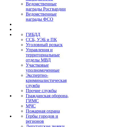
Ведомственные
награды Росгвардии
Ведомственные
награды ФСО
ГИБДД
ССБ, УЭБ и ПК
Уголовный розыск
Управления и
территориальные
отделы МВД
Участковые
уполномоченные
Экспертно-
криминалистическая
служба
Прочие службы
Гражданская оборона,
ГИМС
МЧС
Пожарная охрана
Гербы городов и
регионов
Депутатские значки