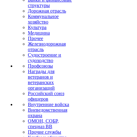
структуры
Дорожная отрасль
Коммунальное
хозяйство
Культура
Медицина
Прочее
Железнодорожная
отрасль
Судостроение и
судоходство
Профсоюзы
Награды для
ветеранов и
ветеранских
организаций
Российский союз
офицеров
Внутренние войска
Вневедомственная
охрана
ОМОН, СОБР,
спецназ ВВ
Прочие службы