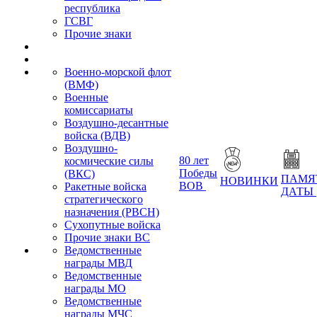
республика
ГСВГ
Прочие знаки
Военно-морской флот
(ВМФ)
Военные
комиссариаты
Воздушно-десантные
войска (ВДВ)
Воздушно-
80 лет
космические силы
Победы
(ВКС)
ПАМЯ
НОВИНКИ
ВОВ
Ракетные войска
ДАТЫ
стратегического
назначения (РВСН)
Сухопутные войска
Прочие знаки ВС
Ведомственные
награды МВД
Ведомственные
награды МО
Ведомственные
награды МЧС