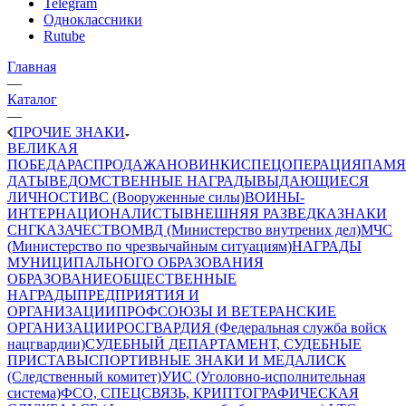
Telegram
Одноклассники
Rutube
Главная
—
Каталог
—
ПРОЧИЕ ЗНАКИ
ВЕЛИКАЯ
ПОБЕДА
РАСПРОДАЖА
НОВИНКИ
СПЕЦОПЕРАЦИЯ
ПАМЯ
ДАТЫ
ВЕДОМСТВЕННЫЕ НАГРАДЫ
ВЫДАЮЩИЕСЯ
ЛИЧНОСТИ
ВС (Вооруженные силы)
ВОИНЫ-
ИНТЕРНАЦИОНАЛИСТЫ
ВНЕШНЯЯ РАЗВЕДКА
ЗНАКИ
СНГ
КАЗАЧЕСТВО
МВД (Министерство внутрених дел)
МЧС
(Министерство по чрезвычайным ситуациям)
НАГРАДЫ
МУНИЦИПАЛЬНОГО ОБРАЗОВАНИЯ
ОБРАЗОВАНИЕ
ОБЩЕСТВЕННЫЕ
НАГРАДЫ
ПРЕДПРИЯТИЯ И
ОРГАНИЗАЦИИ
ПРОФСОЮЗЫ И ВЕТЕРАНСКИЕ
ОРГАНИЗАЦИИ
РОСГВАРДИЯ (Федеральная служба войск
нацгвардии)
СУДЕБНЫЙ ДЕПАРТАМЕНТ, СУДЕБНЫЕ
ПРИСТАВЫ
СПОРТИВНЫЕ ЗНАКИ И МЕДАЛИ
СК
(Следственный комитет)
УИС (Уголовно-исполнительная
система)
ФСО, СПЕЦСВЯЗЬ, КРИПТОГРАФИЧЕСКАЯ