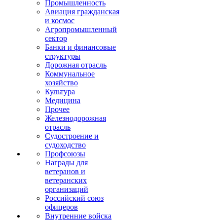
Промышленность
Авиация гражданская
и космос
Агропромышленный
сектор
Банки и финансовые
структуры
Дорожная отрасль
Коммунальное
хозяйство
Культура
Медицина
Прочее
Железнодорожная
отрасль
Судостроение и
судоходство
Профсоюзы
Награды для
ветеранов и
ветеранских
организаций
Российский союз
офицеров
Внутренние войска