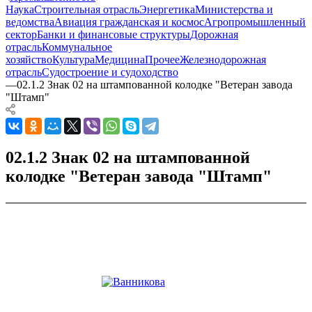
Наука
Строительная отрасль
Энергетика
Министерства и
ведомства
Авиация гражданская и космос
Агропромышленный
сектор
Банки и финансовые структуры
Дорожная
отрасль
Коммунальное
хозяйство
Культура
Медицина
Прочее
Железнодорожная
отрасль
Судостроение и судоходство
—
02.1.2 Знак 02 на штампованной колодке "Ветеран завода
"Штамп"
02.1.2 Знак 02 на штампованной
колодке "Ветеран завода "Штамп"