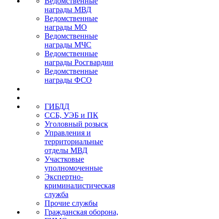
Ведомственные
награды МВД
Ведомственные
награды МО
Ведомственные
награды МЧС
Ведомственные
награды Росгвардии
Ведомственные
награды ФСО
ГИБДД
ССБ, УЭБ и ПК
Уголовный розыск
Управления и
территориальные
отделы МВД
Участковые
уполномоченные
Экспертно-
криминалистическая
служба
Прочие службы
Гражданская оборона,