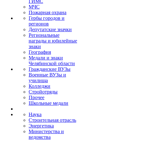
ГИМС
МЧС
Пожарная охрана
Гербы городов и
регионов
Депутатские значки
Региональные
награды и юбилейные
знаки
География
Медали и знаки
Челябинской области
Гражданские ВУЗы
Военные ВУЗы и
училища
Колледжи
Стройотряды
Прочее
Школьные медали
Наука
Строительная отрасль
Энергетика
Министерства и
ведомства