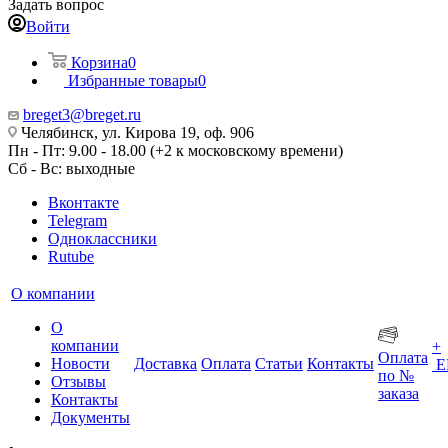
Задать вопрос
Войти
Корзина
0
Избранные товары
0
breget3@breget.ru
Челябинск, ул. Кирова 19, оф. 906
Пн - Пт: 9.00 - 18.00 (+2 к московскому времени)
Сб - Вс: выходные
Вконтакте
Telegram
Одноклассники
Rutube
О компании
О
компании
+
Оплата
Новости
Доставка
Оплата
Статьи
Контакты
Е
по №
Отзывы
заказа
Контакты
Документы