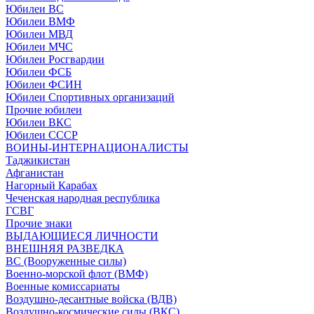
Юбилеи ВС
Юбилеи ВМФ
Юбилеи МВД
Юбилеи МЧС
Юбилеи Росгвардии
Юбилеи ФСБ
Юбилеи ФСИН
Юбилеи Спортивных организаций
Прочие юбилеи
Юбилеи ВКС
Юбилеи СССР
ВОИНЫ-ИНТЕРНАЦИОНАЛИСТЫ
Таджикистан
Афганистан
Нагорный Карабах
Чеченская народная республика
ГСВГ
Прочие знаки
ВЫДАЮЩИЕСЯ ЛИЧНОСТИ
ВНЕШНЯЯ РАЗВЕДКА
ВС (Вооруженные силы)
Военно-морской флот (ВМФ)
Военные комиссариаты
Воздушно-десантные войска (ВДВ)
Воздушно-космические силы (ВКС)