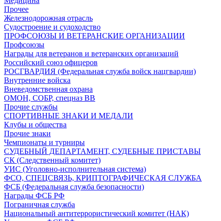
Медицина
Прочее
Железнодорожная отрасль
Судостроение и судоходство
ПРОФСОЮЗЫ И ВЕТЕРАНСКИЕ ОРГАНИЗАЦИИ
Профсоюзы
Награды для ветеранов и ветеранских организаций
Российский союз офицеров
РОСГВАРДИЯ (Федеральная служба войск нацгвардии)
Внутренние войска
Вневедомственная охрана
ОМОН, СОБР, спецназ ВВ
Прочие службы
СПОРТИВНЫЕ ЗНАКИ И МЕДАЛИ
Клубы и общества
Прочие знаки
Чемпионаты и турниры
СУДЕБНЫЙ ДЕПАРТАМЕНТ, СУДЕБНЫЕ ПРИСТАВЫ
СК (Следственный комитет)
УИС (Уголовно-исполнительная система)
ФСО, СПЕЦСВЯЗЬ, КРИПТОГРАФИЧЕСКАЯ СЛУЖБА
ФСБ (Федеральная служба безопасности)
Награды ФСБ РФ
Пограничная служба
Национальный антитеррористический комитет (НАК)