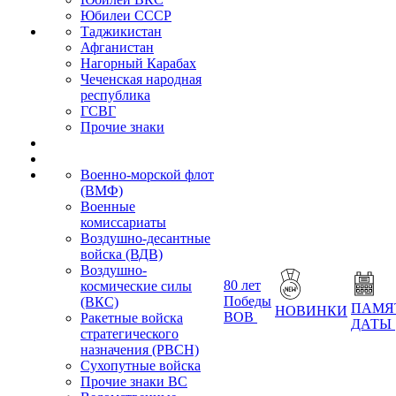
Юбилеи СССР
Таджикистан
Афганистан
Нагорный Карабах
Чеченская народная
республика
ГСВГ
Прочие знаки
Военно-морской флот
(ВМФ)
Военные
комиссариаты
Воздушно-десантные
войска (ВДВ)
Воздушно-
80 лет
космические силы
Победы
(ВКС)
ПАМЯ
НОВИНКИ
ВОВ
Ракетные войска
ДАТЫ
стратегического
назначения (РВСН)
Сухопутные войска
Прочие знаки ВС