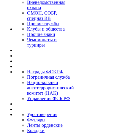
Вневедомственная
охрана
ОМОН, СОБР,
спецназ ВВ
Прочие службы
Клубы и общества
Прочие знаки
Чемпионаты и
турниры
Награды ФСБ РФ
Пограничная служба
Национальный
антитеррористический
комитет (НАК)
Управления ФСБ РФ
Удостоверения
Футляры
Ленты орденские
Колодки