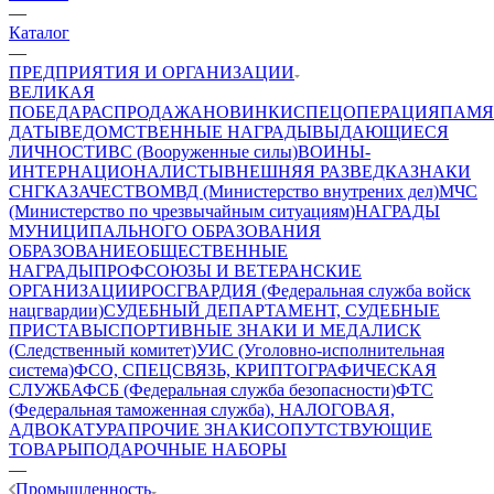
—
Каталог
—
ПРЕДПРИЯТИЯ И ОРГАНИЗАЦИИ
ВЕЛИКАЯ
ПОБЕДА
РАСПРОДАЖА
НОВИНКИ
СПЕЦОПЕРАЦИЯ
ПАМЯ
ДАТЫ
ВЕДОМСТВЕННЫЕ НАГРАДЫ
ВЫДАЮЩИЕСЯ
ЛИЧНОСТИ
ВС (Вооруженные силы)
ВОИНЫ-
ИНТЕРНАЦИОНАЛИСТЫ
ВНЕШНЯЯ РАЗВЕДКА
ЗНАКИ
СНГ
КАЗАЧЕСТВО
МВД (Министерство внутрених дел)
МЧС
(Министерство по чрезвычайным ситуациям)
НАГРАДЫ
МУНИЦИПАЛЬНОГО ОБРАЗОВАНИЯ
ОБРАЗОВАНИЕ
ОБЩЕСТВЕННЫЕ
НАГРАДЫ
ПРОФСОЮЗЫ И ВЕТЕРАНСКИЕ
ОРГАНИЗАЦИИ
РОСГВАРДИЯ (Федеральная служба войск
нацгвардии)
СУДЕБНЫЙ ДЕПАРТАМЕНТ, СУДЕБНЫЕ
ПРИСТАВЫ
СПОРТИВНЫЕ ЗНАКИ И МЕДАЛИ
СК
(Следственный комитет)
УИС (Уголовно-исполнительная
система)
ФСО, СПЕЦСВЯЗЬ, КРИПТОГРАФИЧЕСКАЯ
СЛУЖБА
ФСБ (Федеральная служба безопасности)
ФТС
(Федеральная таможенная служба), НАЛОГОВАЯ,
АДВОКАТУРА
ПРОЧИЕ ЗНАКИ
СОПУТСТВУЮЩИЕ
ТОВАРЫ
ПОДАРОЧНЫЕ НАБОРЫ
—
Промышленность