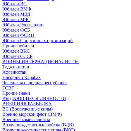
Юбилеи ВС
Юбилеи ВМФ
Юбилеи МВД
Юбилеи МЧС
Юбилеи Росгвардии
Юбилеи ФСБ
Юбилеи ФСИН
Юбилеи Спортивных организаций
Прочие юбилеи
Юбилеи ВКС
Юбилеи СССР
ВОИНЫ-ИНТЕРНАЦИОНАЛИСТЫ
Таджикистан
Афганистан
Нагорный Карабах
Чеченская народная республика
ГСВГ
Прочие знаки
ВЫДАЮЩИЕСЯ ЛИЧНОСТИ
ВНЕШНЯЯ РАЗВЕДКА
ВС (Вооруженные силы)
Военно-морской флот (ВМФ)
Военные комиссариаты
Воздушно-десантные войска (ВДВ)
Воздушно-космические силы (ВКС)