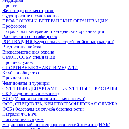
Медицина
Прочее
Железнодорожная отрасль
Судостроение и судоходство
ПРОФСОЮЗЫ И ВЕТЕРАНСКИЕ ОРГАНИЗАЦИИ
Профсоюзы
Награды для ветеранов и ветеранских организаций
Российский союз офицеров
РОСГВАРДИЯ (Федеральная служба войск нацгвардии)
Внутренние войска
Вневедомственная охрана
ОМОН, СОБР, спецназ ВВ
Прочие службы
СПОРТИВНЫЕ ЗНАКИ И МЕДАЛИ
Клубы и общества
Прочие знаки
Чемпионаты и турниры
СУДЕБНЫЙ ДЕПАРТАМЕНТ, СУДЕБНЫЕ ПРИСТАВЫ
СК (Следственный комитет)
УИС (Уголовно-исполнительная система)
ФСО, СПЕЦСВЯЗЬ, КРИПТОГРАФИЧЕСКАЯ СЛУЖБА
ФСБ (Федеральная служба безопасности)
Награды ФСБ РФ
Пограничная служба
Национальный антитеррористический комитет (НАК)