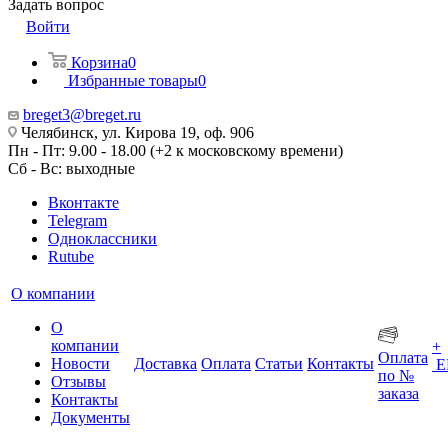
Задать вопрос
Войти
Корзина
0
Избранные товары
0
breget3@breget.ru
Челябинск, ул. Кирова 19, оф. 906
Пн - Пт: 9.00 - 18.00 (+2 к московскому времени)
Сб - Вс: выходные
Вконтакте
Telegram
Одноклассники
Rutube
О компании
О
компании
+
Оплата
Новости
Доставка
Оплата
Статьи
Контакты
Е
по №
Отзывы
заказа
Контакты
Документы