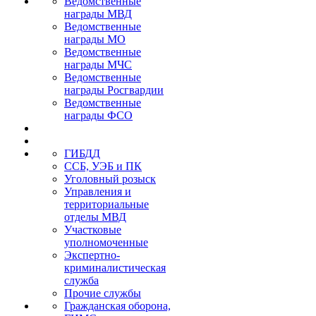
Ведомственные
награды МВД
Ведомственные
награды МО
Ведомственные
награды МЧС
Ведомственные
награды Росгвардии
Ведомственные
награды ФСО
ГИБДД
ССБ, УЭБ и ПК
Уголовный розыск
Управления и
территориальные
отделы МВД
Участковые
уполномоченные
Экспертно-
криминалистическая
служба
Прочие службы
Гражданская оборона,