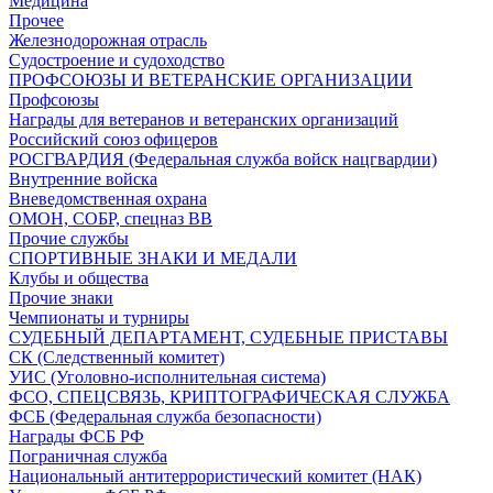
Медицина
Прочее
Железнодорожная отрасль
Судостроение и судоходство
ПРОФСОЮЗЫ И ВЕТЕРАНСКИЕ ОРГАНИЗАЦИИ
Профсоюзы
Награды для ветеранов и ветеранских организаций
Российский союз офицеров
РОСГВАРДИЯ (Федеральная служба войск нацгвардии)
Внутренние войска
Вневедомственная охрана
ОМОН, СОБР, спецназ ВВ
Прочие службы
СПОРТИВНЫЕ ЗНАКИ И МЕДАЛИ
Клубы и общества
Прочие знаки
Чемпионаты и турниры
СУДЕБНЫЙ ДЕПАРТАМЕНТ, СУДЕБНЫЕ ПРИСТАВЫ
СК (Следственный комитет)
УИС (Уголовно-исполнительная система)
ФСО, СПЕЦСВЯЗЬ, КРИПТОГРАФИЧЕСКАЯ СЛУЖБА
ФСБ (Федеральная служба безопасности)
Награды ФСБ РФ
Пограничная служба
Национальный антитеррористический комитет (НАК)