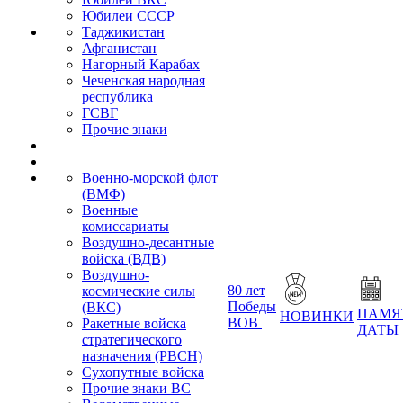
Юбилеи СССР
Таджикистан
Афганистан
Нагорный Карабах
Чеченская народная
республика
ГСВГ
Прочие знаки
Военно-морской флот
(ВМФ)
Военные
комиссариаты
Воздушно-десантные
войска (ВДВ)
Воздушно-
80 лет
космические силы
Победы
(ВКС)
ПАМЯ
НОВИНКИ
ВОВ
Ракетные войска
ДАТЫ
стратегического
назначения (РВСН)
Сухопутные войска
Прочие знаки ВС