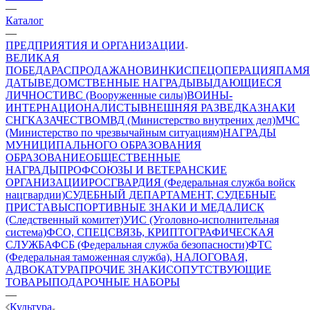
—
Каталог
—
ПРЕДПРИЯТИЯ И ОРГАНИЗАЦИИ
ВЕЛИКАЯ
ПОБЕДА
РАСПРОДАЖА
НОВИНКИ
СПЕЦОПЕРАЦИЯ
ПАМЯ
ДАТЫ
ВЕДОМСТВЕННЫЕ НАГРАДЫ
ВЫДАЮЩИЕСЯ
ЛИЧНОСТИ
ВС (Вооруженные силы)
ВОИНЫ-
ИНТЕРНАЦИОНАЛИСТЫ
ВНЕШНЯЯ РАЗВЕДКА
ЗНАКИ
СНГ
КАЗАЧЕСТВО
МВД (Министерство внутрених дел)
МЧС
(Министерство по чрезвычайным ситуациям)
НАГРАДЫ
МУНИЦИПАЛЬНОГО ОБРАЗОВАНИЯ
ОБРАЗОВАНИЕ
ОБЩЕСТВЕННЫЕ
НАГРАДЫ
ПРОФСОЮЗЫ И ВЕТЕРАНСКИЕ
ОРГАНИЗАЦИИ
РОСГВАРДИЯ (Федеральная служба войск
нацгвардии)
СУДЕБНЫЙ ДЕПАРТАМЕНТ, СУДЕБНЫЕ
ПРИСТАВЫ
СПОРТИВНЫЕ ЗНАКИ И МЕДАЛИ
СК
(Следственный комитет)
УИС (Уголовно-исполнительная
система)
ФСО, СПЕЦСВЯЗЬ, КРИПТОГРАФИЧЕСКАЯ
СЛУЖБА
ФСБ (Федеральная служба безопасности)
ФТС
(Федеральная таможенная служба), НАЛОГОВАЯ,
АДВОКАТУРА
ПРОЧИЕ ЗНАКИ
СОПУТСТВУЮЩИЕ
ТОВАРЫ
ПОДАРОЧНЫЕ НАБОРЫ
—
Культура