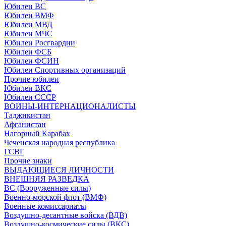
Юбилеи ВС
Юбилеи ВМФ
Юбилеи МВД
Юбилеи МЧС
Юбилеи Росгвардии
Юбилеи ФСБ
Юбилеи ФСИН
Юбилеи Спортивных организаций
Прочие юбилеи
Юбилеи ВКС
Юбилеи СССР
ВОИНЫ-ИНТЕРНАЦИОНАЛИСТЫ
Таджикистан
Афганистан
Нагорный Карабах
Чеченская народная республика
ГСВГ
Прочие знаки
ВЫДАЮЩИЕСЯ ЛИЧНОСТИ
ВНЕШНЯЯ РАЗВЕДКА
ВС (Вооруженные силы)
Военно-морской флот (ВМФ)
Военные комиссариаты
Воздушно-десантные войска (ВДВ)
Воздушно-космические силы (ВКС)