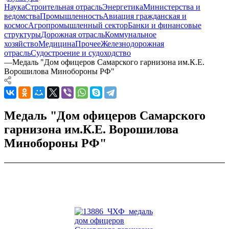
Наука
Строительная отрасль
Энергетика
Министерства и
ведомства
Промышленность
Авиация гражданская и
космос
Агропромышленный сектор
Банки и финансовые
структуры
Дорожная отрасль
Коммунальное
хозяйство
Медицина
Прочее
Железнодорожная
отрасль
Судостроение и судоходство
—
Медаль "Дом офицеров Самарского гарнизона им.К.Е.
Ворошилова Минобороны РФ"
Медаль "Дом офицеров Самарского
гарнизона им.К.Е. Ворошилова
Минобороны РФ"