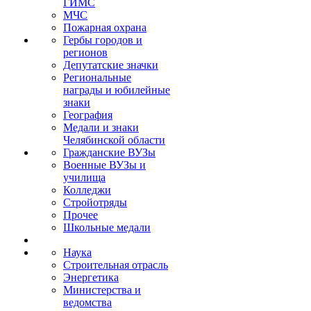
ГИМС
МЧС
Пожарная охрана
Гербы городов и
регионов
Депутатские значки
Региональные
награды и юбилейные
знаки
География
Медали и знаки
Челябинской области
Гражданские ВУЗы
Военные ВУЗы и
училища
Колледжи
Стройотряды
Прочее
Школьные медали
Наука
Строительная отрасль
Энергетика
Министерства и
ведомства