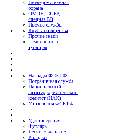
Вневедомственная
охрана
ОМОН, СОБР,
спецназ ВВ
Прочие службы
Клубы и общества
Прочие знаки
Чемпионаты и
турниры
Награды ФСБ РФ
Пограничная служба
Национальный
антитеррористический
комитет (НАК)
Управления ФСБ РФ
Удостоверения
Футляры
Ленты орденские
Колодки