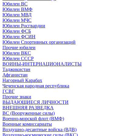
Юбилеи ВС
Юбилеи ВМФ
Юбилеи МВД
Юбилеи МЧС
Юбилеи Росгвардии
Юбилеи ФСБ
Юбилеи ФСИН
Юбилеи Спортивных организаций
Прочие юбилеи
Юбилеи ВКС
Юбилеи СССР
ВОИНЫ-ИНТЕРНАЦИОНАЛИСТЫ
Таджикистан
Афганистан
Нагорный Карабах
Чеченская народная республика
ГСВГ
Прочие знаки
ВЫДАЮЩИЕСЯ ЛИЧНОСТИ
ВНЕШНЯЯ РАЗВЕДКА
ВС (Вооруженные силы)
Военно-морской флот (ВМФ)
Военные комиссариаты
Воздушно-десантные войска (ВДВ)
Воздушно-космические силы (ВКС)