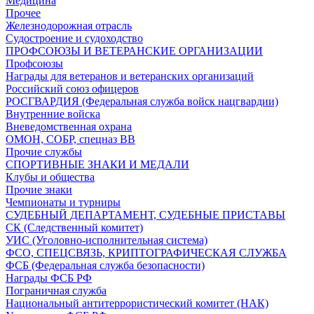
Медицина
Прочее
Железнодорожная отрасль
Судостроение и судоходство
ПРОФСОЮЗЫ И ВЕТЕРАНСКИЕ ОРГАНИЗАЦИИ
Профсоюзы
Награды для ветеранов и ветеранских организаций
Российский союз офицеров
РОСГВАРДИЯ (Федеральная служба войск нацгвардии)
Внутренние войска
Вневедомственная охрана
ОМОН, СОБР, спецназ ВВ
Прочие службы
СПОРТИВНЫЕ ЗНАКИ И МЕДАЛИ
Клубы и общества
Прочие знаки
Чемпионаты и турниры
СУДЕБНЫЙ ДЕПАРТАМЕНТ, СУДЕБНЫЕ ПРИСТАВЫ
СК (Следственный комитет)
УИС (Уголовно-исполнительная система)
ФСО, СПЕЦСВЯЗЬ, КРИПТОГРАФИЧЕСКАЯ СЛУЖБА
ФСБ (Федеральная служба безопасности)
Награды ФСБ РФ
Пограничная служба
Национальный антитеррористический комитет (НАК)