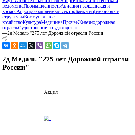
Наука
Строительная отрасль
Энергетика
Министерства и
ведомства
Промышленность
Авиация гражданская и
космос
Агропромышленный сектор
Банки и финансовые
структуры
Коммунальное
хозяйство
Культура
Медицина
Прочее
Железнодорожная
отрасль
Судостроение и судоходство
—
2д Медаль "275 лет Дорожной отрасли России"
2д Медаль "275 лет Дорожной отрасли
России"
Акция