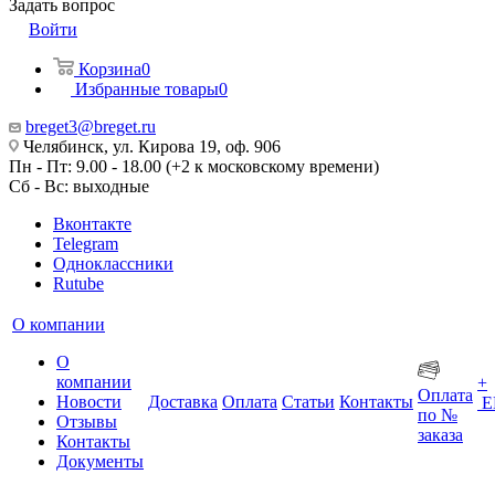
Задать вопрос
Войти
Корзина
0
Избранные товары
0
breget3@breget.ru
Челябинск, ул. Кирова 19, оф. 906
Пн - Пт: 9.00 - 18.00 (+2 к московскому времени)
Сб - Вс: выходные
Вконтакте
Telegram
Одноклассники
Rutube
О компании
О
компании
+
Оплата
Новости
Доставка
Оплата
Статьи
Контакты
Е
по №
Отзывы
заказа
Контакты
Документы