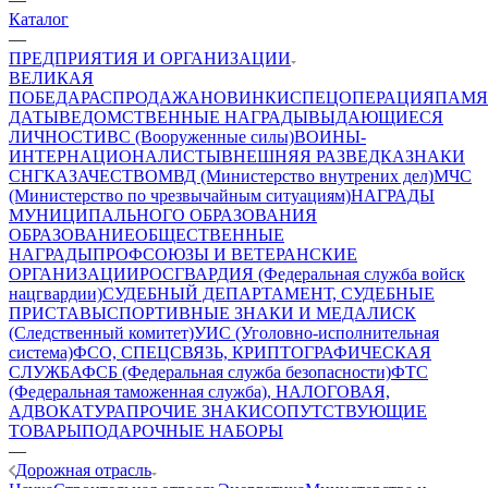
Каталог
—
ПРЕДПРИЯТИЯ И ОРГАНИЗАЦИИ
ВЕЛИКАЯ
ПОБЕДА
РАСПРОДАЖА
НОВИНКИ
СПЕЦОПЕРАЦИЯ
ПАМЯ
ДАТЫ
ВЕДОМСТВЕННЫЕ НАГРАДЫ
ВЫДАЮЩИЕСЯ
ЛИЧНОСТИ
ВС (Вооруженные силы)
ВОИНЫ-
ИНТЕРНАЦИОНАЛИСТЫ
ВНЕШНЯЯ РАЗВЕДКА
ЗНАКИ
СНГ
КАЗАЧЕСТВО
МВД (Министерство внутрених дел)
МЧС
(Министерство по чрезвычайным ситуациям)
НАГРАДЫ
МУНИЦИПАЛЬНОГО ОБРАЗОВАНИЯ
ОБРАЗОВАНИЕ
ОБЩЕСТВЕННЫЕ
НАГРАДЫ
ПРОФСОЮЗЫ И ВЕТЕРАНСКИЕ
ОРГАНИЗАЦИИ
РОСГВАРДИЯ (Федеральная служба войск
нацгвардии)
СУДЕБНЫЙ ДЕПАРТАМЕНТ, СУДЕБНЫЕ
ПРИСТАВЫ
СПОРТИВНЫЕ ЗНАКИ И МЕДАЛИ
СК
(Следственный комитет)
УИС (Уголовно-исполнительная
система)
ФСО, СПЕЦСВЯЗЬ, КРИПТОГРАФИЧЕСКАЯ
СЛУЖБА
ФСБ (Федеральная служба безопасности)
ФТС
(Федеральная таможенная служба), НАЛОГОВАЯ,
АДВОКАТУРА
ПРОЧИЕ ЗНАКИ
СОПУТСТВУЮЩИЕ
ТОВАРЫ
ПОДАРОЧНЫЕ НАБОРЫ
—
Дорожная отрасль