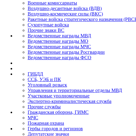
Военные комиссариаты
Воздушно-десантные войска (ВДВ)
Воздушно-космические силы (ВКС)
Ракетные войска стратегического назначения (РВС
Сухопутные войска
Прочие знаки ВС
Ведомственные награды МВД
Ведомственные награды МО
Ведомственные награды МЧС
Ведомственные награды Росгвардии
Ведомственные награды ФСО
ГИБДД
ССБ, УЭБ и ПК
Уголовный розыск
Управления и территориальные отделы МВД
Участковые уполномоченные
Экспертно-криминалистическая служба
Прочие службы
Гражданская оборона, ГИМС
МЧС
Пожарная охрана
Гербы городов и регионов
Депутатские значки