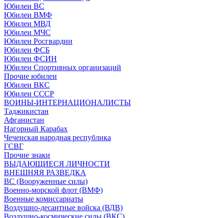
Юбилеи ВС
Юбилеи ВМФ
Юбилеи МВД
Юбилеи МЧС
Юбилеи Росгвардии
Юбилеи ФСБ
Юбилеи ФСИН
Юбилеи Спортивных организаций
Прочие юбилеи
Юбилеи ВКС
Юбилеи СССР
ВОИНЫ-ИНТЕРНАЦИОНАЛИСТЫ
Таджикистан
Афганистан
Нагорный Карабах
Чеченская народная республика
ГСВГ
Прочие знаки
ВЫДАЮЩИЕСЯ ЛИЧНОСТИ
ВНЕШНЯЯ РАЗВЕДКА
ВС (Вооруженные силы)
Военно-морской флот (ВМФ)
Военные комиссариаты
Воздушно-десантные войска (ВДВ)
Воздушно-космические силы (ВКС)