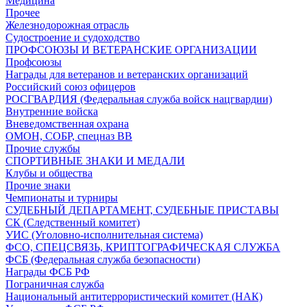
Медицина
Прочее
Железнодорожная отрасль
Судостроение и судоходство
ПРОФСОЮЗЫ И ВЕТЕРАНСКИЕ ОРГАНИЗАЦИИ
Профсоюзы
Награды для ветеранов и ветеранских организаций
Российский союз офицеров
РОСГВАРДИЯ (Федеральная служба войск нацгвардии)
Внутренние войска
Вневедомственная охрана
ОМОН, СОБР, спецназ ВВ
Прочие службы
СПОРТИВНЫЕ ЗНАКИ И МЕДАЛИ
Клубы и общества
Прочие знаки
Чемпионаты и турниры
СУДЕБНЫЙ ДЕПАРТАМЕНТ, СУДЕБНЫЕ ПРИСТАВЫ
СК (Следственный комитет)
УИС (Уголовно-исполнительная система)
ФСО, СПЕЦСВЯЗЬ, КРИПТОГРАФИЧЕСКАЯ СЛУЖБА
ФСБ (Федеральная служба безопасности)
Награды ФСБ РФ
Пограничная служба
Национальный антитеррористический комитет (НАК)