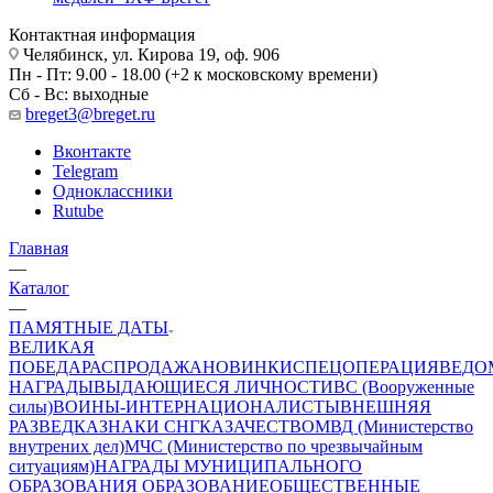
Контактная информация
Челябинск, ул. Кирова 19, оф. 906
Пн - Пт: 9.00 - 18.00 (+2 к московскому времени)
Сб - Вс: выходные
breget3@breget.ru
Вконтакте
Telegram
Одноклассники
Rutube
Главная
—
Каталог
—
ПАМЯТНЫЕ ДАТЫ
ВЕЛИКАЯ
ПОБЕДА
РАСПРОДАЖА
НОВИНКИ
СПЕЦОПЕРАЦИЯ
ВЕДО
НАГРАДЫ
ВЫДАЮЩИЕСЯ ЛИЧНОСТИ
ВС (Вооруженные
силы)
ВОИНЫ-ИНТЕРНАЦИОНАЛИСТЫ
ВНЕШНЯЯ
РАЗВЕДКА
ЗНАКИ СНГ
КАЗАЧЕСТВО
МВД (Министерство
внутрених дел)
МЧС (Министерство по чрезвычайным
ситуациям)
НАГРАДЫ МУНИЦИПАЛЬНОГО
ОБРАЗОВАНИЯ
ОБРАЗОВАНИЕ
ОБЩЕСТВЕННЫЕ