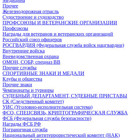
Медицина
Прочее
Железнодорожная отрасль
Судостроение и судоходство
ПРОФСОЮЗЫ И ВЕТЕРАНСКИЕ ОРГАНИЗАЦИИ
Профсоюзы
Награды для ветеранов и ветеранских организаций
Российский союз офицеров
РОСГВАРДИЯ (Федеральная служба войск нацгвардии)
Внутренние войска
Вневедомственная охрана
ОМОН, СОБР, спецназ ВВ
Прочие службы
СПОРТИВНЫЕ ЗНАКИ И МЕДАЛИ
Клубы и общества
Прочие знаки
Чемпионаты и турниры
СУДЕБНЫЙ ДЕПАРТАМЕНТ, СУДЕБНЫЕ ПРИСТАВЫ
СК (Следственный комитет)
УИС (Уголовно-исполнительная система)
ФСО, СПЕЦСВЯЗЬ, КРИПТОГРАФИЧЕСКАЯ СЛУЖБА
ФСБ (Федеральная служба безопасности)
Награды ФСБ РФ
Пограничная служба
Национальный антитеррористический комитет (НАК)