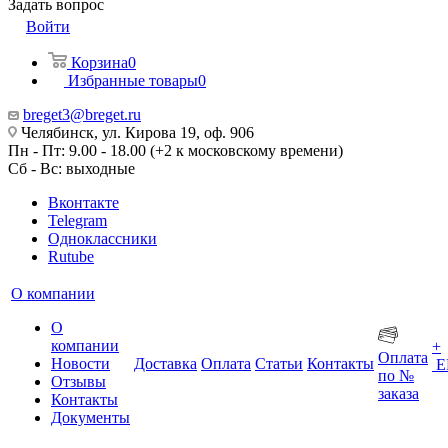
Задать вопрос
Войти
Корзина
0
Избранные товары
0
breget3@breget.ru
Челябинск, ул. Кирова 19, оф. 906
Пн - Пт: 9.00 - 18.00 (+2 к московскому времени)
Сб - Вс: выходные
Вконтакте
Telegram
Одноклассники
Rutube
О компании
О
компании
+
Оплата
Новости
Доставка
Оплата
Статьи
Контакты
Е
по №
Отзывы
заказа
Контакты
Документы