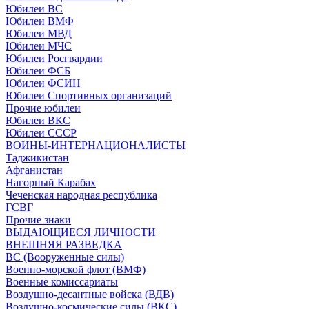
Юбилеи ВС
Юбилеи ВМФ
Юбилеи МВД
Юбилеи МЧС
Юбилеи Росгвардии
Юбилеи ФСБ
Юбилеи ФСИН
Юбилеи Спортивных организаций
Прочие юбилеи
Юбилеи ВКС
Юбилеи СССР
ВОИНЫ-ИНТЕРНАЦИОНАЛИСТЫ
Таджикистан
Афганистан
Нагорный Карабах
Чеченская народная республика
ГСВГ
Прочие знаки
ВЫДАЮЩИЕСЯ ЛИЧНОСТИ
ВНЕШНЯЯ РАЗВЕДКА
ВС (Вооруженные силы)
Военно-морской флот (ВМФ)
Военные комиссариаты
Воздушно-десантные войска (ВДВ)
Воздушно-космические силы (ВКС)