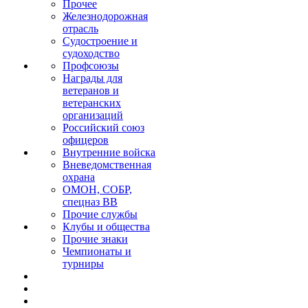
Прочее
Железнодорожная
отрасль
Судостроение и
судоходство
Профсоюзы
Награды для
ветеранов и
ветеранских
организаций
Российский союз
офицеров
Внутренние войска
Вневедомственная
охрана
ОМОН, СОБР,
спецназ ВВ
Прочие службы
Клубы и общества
Прочие знаки
Чемпионаты и
турниры