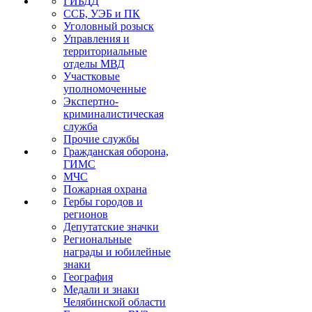
ГИБДД
ССБ, УЭБ и ПК
Уголовный розыск
Управления и
территориальные
отделы МВД
Участковые
уполномоченные
Экспертно-
криминалистическая
служба
Прочие службы
Гражданская оборона,
ГИМС
МЧС
Пожарная охрана
Гербы городов и
регионов
Депутатские значки
Региональные
награды и юбилейные
знаки
География
Медали и знаки
Челябинской области