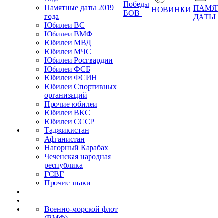
Победы
Памятные даты 2019
ПАМЯ
НОВИНКИ
ВОВ
года
ДАТЫ
Юбилеи ВС
Юбилеи ВМФ
Юбилеи МВД
Юбилеи МЧС
Юбилеи Росгвардии
Юбилеи ФСБ
Юбилеи ФСИН
Юбилеи Спортивных
организаций
Прочие юбилеи
Юбилеи ВКС
Юбилеи СССР
Таджикистан
Афганистан
Нагорный Карабах
Чеченская народная
республика
ГСВГ
Прочие знаки
Военно-морской флот
(ВМФ)