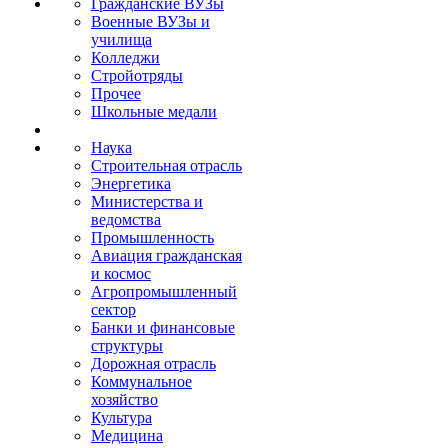
Гражданские ВУЗы
Военные ВУЗы и
училища
Колледжи
Стройотряды
Прочее
Школьные медали
Наука
Строительная отрасль
Энергетика
Министерства и
ведомства
Промышленность
Авиация гражданская
и космос
Агропромышленный
сектор
Банки и финансовые
структуры
Дорожная отрасль
Коммунальное
хозяйство
Культура
Медицина