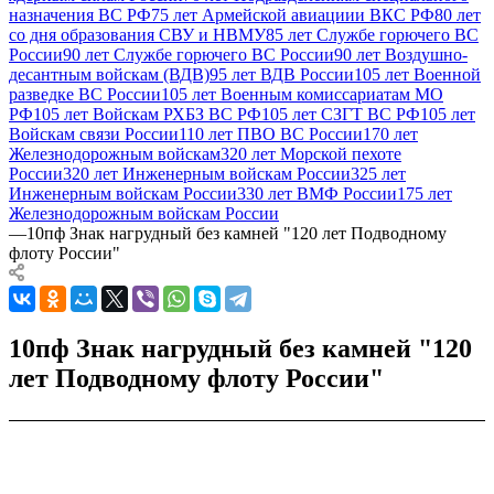
назначения ВС РФ
75 лет Армейской авиациии ВКС РФ
80 лет
со дня образования СВУ и НВМУ
85 лет Службе горючего ВС
России
90 лет Службе горючего ВС России
90 лет Воздушно-
десантным войскам (ВДВ)
95 лет ВДВ России
105 лет Военной
разведке ВС России
105 лет Военным комиссариатам МО
РФ
105 лет Войскам РХБЗ ВС РФ
105 лет СЗГТ ВС РФ
105 лет
Войскам связи России
110 лет ПВО ВС России
170 лет
Железнодорожным войскам
320 лет Морской пехоте
России
320 лет Инженерным войскам России
325 лет
Инженерным войскам России
330 лет ВМФ России
175 лет
Железнодорожным войскам России
—
10пф Знак нагрудный без камней "120 лет Подводному
флоту России"
10пф Знак нагрудный без камней "120
лет Подводному флоту России"