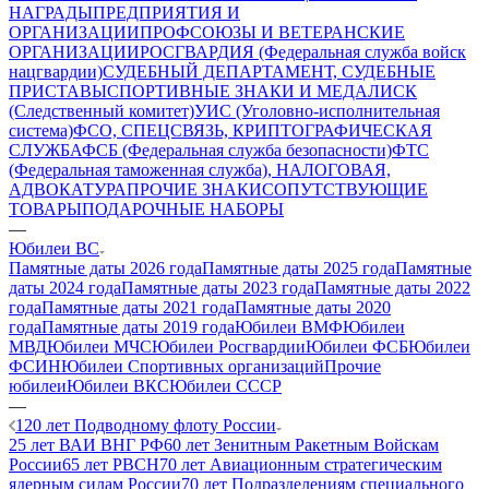
НАГРАДЫ
ПРЕДПРИЯТИЯ И
ОРГАНИЗАЦИИ
ПРОФСОЮЗЫ И ВЕТЕРАНСКИЕ
ОРГАНИЗАЦИИ
РОСГВАРДИЯ (Федеральная служба войск
нацгвардии)
СУДЕБНЫЙ ДЕПАРТАМЕНТ, СУДЕБНЫЕ
ПРИСТАВЫ
СПОРТИВНЫЕ ЗНАКИ И МЕДАЛИ
СК
(Следственный комитет)
УИС (Уголовно-исполнительная
система)
ФСО, СПЕЦСВЯЗЬ, КРИПТОГРАФИЧЕСКАЯ
СЛУЖБА
ФСБ (Федеральная служба безопасности)
ФТС
(Федеральная таможенная служба), НАЛОГОВАЯ,
АДВОКАТУРА
ПРОЧИЕ ЗНАКИ
СОПУТСТВУЮЩИЕ
ТОВАРЫ
ПОДАРОЧНЫЕ НАБОРЫ
—
Юбилеи ВС
Памятные даты 2026 года
Памятные даты 2025 года
Памятные
даты 2024 года
Памятные даты 2023 года
Памятные даты 2022
года
Памятные даты 2021 года
Памятные даты 2020
года
Памятные даты 2019 года
Юбилеи ВМФ
Юбилеи
МВД
Юбилеи МЧС
Юбилеи Росгвардии
Юбилеи ФСБ
Юбилеи
ФСИН
Юбилеи Спортивных организаций
Прочие
юбилеи
Юбилеи ВКС
Юбилеи СССР
—
120 лет Подводному флоту России
25 лет ВАИ ВНГ РФ
60 лет Зенитным Ракетным Войскам
России
65 лет РВСН
70 лет Авиационным стратегическим
ядерным силам России
70 лет Подразделениям специального