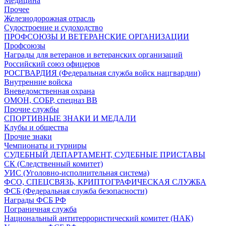
Медицина
Прочее
Железнодорожная отрасль
Судостроение и судоходство
ПРОФСОЮЗЫ И ВЕТЕРАНСКИЕ ОРГАНИЗАЦИИ
Профсоюзы
Награды для ветеранов и ветеранских организаций
Российский союз офицеров
РОСГВАРДИЯ (Федеральная служба войск нацгвардии)
Внутренние войска
Вневедомственная охрана
ОМОН, СОБР, спецназ ВВ
Прочие службы
СПОРТИВНЫЕ ЗНАКИ И МЕДАЛИ
Клубы и общества
Прочие знаки
Чемпионаты и турниры
СУДЕБНЫЙ ДЕПАРТАМЕНТ, СУДЕБНЫЕ ПРИСТАВЫ
СК (Следственный комитет)
УИС (Уголовно-исполнительная система)
ФСО, СПЕЦСВЯЗЬ, КРИПТОГРАФИЧЕСКАЯ СЛУЖБА
ФСБ (Федеральная служба безопасности)
Награды ФСБ РФ
Пограничная служба
Национальный антитеррористический комитет (НАК)