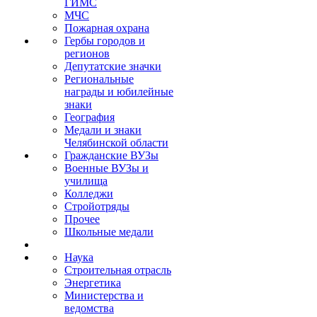
ГИМС
МЧС
Пожарная охрана
Гербы городов и
регионов
Депутатские значки
Региональные
награды и юбилейные
знаки
География
Медали и знаки
Челябинской области
Гражданские ВУЗы
Военные ВУЗы и
училища
Колледжи
Стройотряды
Прочее
Школьные медали
Наука
Строительная отрасль
Энергетика
Министерства и
ведомства