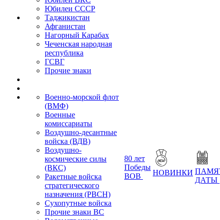
Юбилеи СССР
Таджикистан
Афганистан
Нагорный Карабах
Чеченская народная
республика
ГСВГ
Прочие знаки
Военно-морской флот
(ВМФ)
Военные
комиссариаты
Воздушно-десантные
войска (ВДВ)
Воздушно-
80 лет
космические силы
Победы
(ВКС)
ПАМЯ
НОВИНКИ
ВОВ
Ракетные войска
ДАТЫ
стратегического
назначения (РВСН)
Сухопутные войска
Прочие знаки ВС