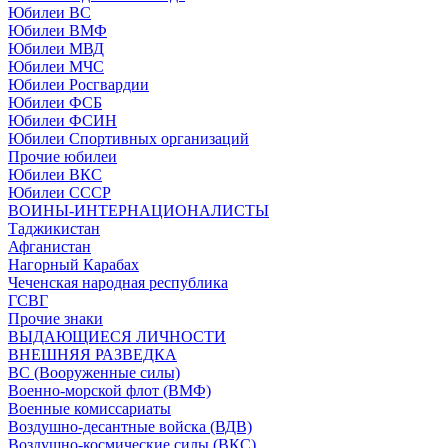
Юбилеи ВС
Юбилеи ВМФ
Юбилеи МВД
Юбилеи МЧС
Юбилеи Росгвардии
Юбилеи ФСБ
Юбилеи ФСИН
Юбилеи Спортивных организаций
Прочие юбилеи
Юбилеи ВКС
Юбилеи СССР
ВОИНЫ-ИНТЕРНАЦИОНАЛИСТЫ
Таджикистан
Афганистан
Нагорный Карабах
Чеченская народная республика
ГСВГ
Прочие знаки
ВЫДАЮЩИЕСЯ ЛИЧНОСТИ
ВНЕШНЯЯ РАЗВЕДКА
ВС (Вооруженные силы)
Военно-морской флот (ВМФ)
Военные комиссариаты
Воздушно-десантные войска (ВДВ)
Воздушно-космические силы (ВКС)