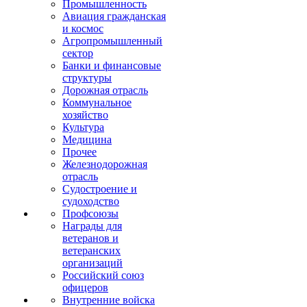
Промышленность
Авиация гражданская
и космос
Агропромышленный
сектор
Банки и финансовые
структуры
Дорожная отрасль
Коммунальное
хозяйство
Культура
Медицина
Прочее
Железнодорожная
отрасль
Судостроение и
судоходство
Профсоюзы
Награды для
ветеранов и
ветеранских
организаций
Российский союз
офицеров
Внутренние войска