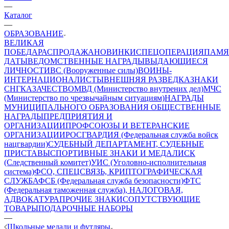
—
Каталог
—
ОБРАЗОВАНИЕ
ВЕЛИКАЯ
ПОБЕДА
РАСПРОДАЖА
НОВИНКИ
СПЕЦОПЕРАЦИЯ
ПАМЯ
ДАТЫ
ВЕДОМСТВЕННЫЕ НАГРАДЫ
ВЫДАЮЩИЕСЯ
ЛИЧНОСТИ
ВС (Вооруженные силы)
ВОИНЫ-
ИНТЕРНАЦИОНАЛИСТЫ
ВНЕШНЯЯ РАЗВЕДКА
ЗНАКИ
СНГ
КАЗАЧЕСТВО
МВД (Министерство внутрених дел)
МЧС
(Министерство по чрезвычайным ситуациям)
НАГРАДЫ
МУНИЦИПАЛЬНОГО ОБРАЗОВАНИЯ
ОБЩЕСТВЕННЫЕ
НАГРАДЫ
ПРЕДПРИЯТИЯ И
ОРГАНИЗАЦИИ
ПРОФСОЮЗЫ И ВЕТЕРАНСКИЕ
ОРГАНИЗАЦИИ
РОСГВАРДИЯ (Федеральная служба войск
нацгвардии)
СУДЕБНЫЙ ДЕПАРТАМЕНТ, СУДЕБНЫЕ
ПРИСТАВЫ
СПОРТИВНЫЕ ЗНАКИ И МЕДАЛИ
СК
(Следственный комитет)
УИС (Уголовно-исполнительная
система)
ФСО, СПЕЦСВЯЗЬ, КРИПТОГРАФИЧЕСКАЯ
СЛУЖБА
ФСБ (Федеральная служба безопасности)
ФТС
(Федеральная таможенная служба), НАЛОГОВАЯ,
АДВОКАТУРА
ПРОЧИЕ ЗНАКИ
СОПУТСТВУЮЩИЕ
ТОВАРЫ
ПОДАРОЧНЫЕ НАБОРЫ
—
Школьные медали и футляры