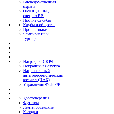
Вневедомственная
охрана
ОМОН, СОБР,
спецназ ВВ
Прочие службы
Клубы и общества
Прочие знаки
Чемпионаты и
турниры
Награды ФСБ РФ
Пограничная служба
Национальный
антитеррористический
комитет (НАК)
Управления ФСБ РФ
Удостоверения
Футляры
Ленты орденские
Колодки