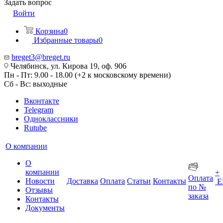
Задать вопрос
Войти
Корзина
0
Избранные товары
0
breget3@breget.ru
Челябинск, ул. Кирова 19, оф. 906
Пн - Пт: 9.00 - 18.00 (+2 к московскому времени)
Сб - Вс: выходные
Вконтакте
Telegram
Одноклассники
Rutube
О компании
О
компании
+
Оплата
Новости
Доставка
Оплата
Статьи
Контакты
Е
по №
Отзывы
заказа
Контакты
Документы