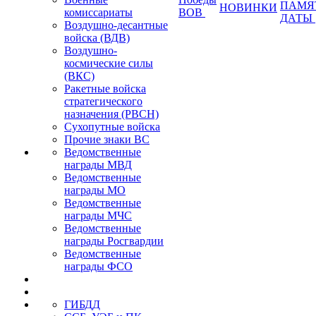
ПАМЯ
НОВИНКИ
комиссариаты
ВОВ
ДАТЫ
Воздушно-десантные
войска (ВДВ)
Воздушно-
космические силы
(ВКС)
Ракетные войска
стратегического
назначения (РВСН)
Сухопутные войска
Прочие знаки ВС
Ведомственные
награды МВД
Ведомственные
награды МО
Ведомственные
награды МЧС
Ведомственные
награды Росгвардии
Ведомственные
награды ФСО
ГИБДД