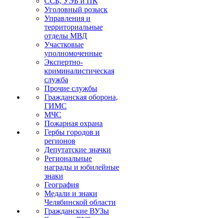
ССБ, УЭБ и ПК
Уголовный розыск
Управления и
территориальные
отделы МВД
Участковые
уполномоченные
Экспертно-
криминалистическая
служба
Прочие службы
Гражданская оборона,
ГИМС
МЧС
Пожарная охрана
Гербы городов и
регионов
Депутатские значки
Региональные
награды и юбилейные
знаки
География
Медали и знаки
Челябинской области
Гражданские ВУЗы