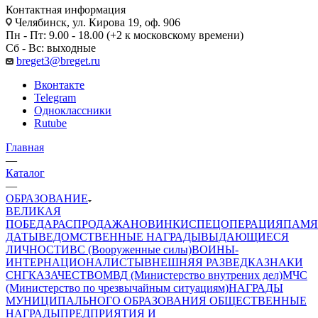
Контактная информация
Челябинск, ул. Кирова 19, оф. 906
Пн - Пт: 9.00 - 18.00 (+2 к московскому времени)
Сб - Вс: выходные
breget3@breget.ru
Вконтакте
Telegram
Одноклассники
Rutube
Главная
—
Каталог
—
ОБРАЗОВАНИЕ
ВЕЛИКАЯ
ПОБЕДА
РАСПРОДАЖА
НОВИНКИ
СПЕЦОПЕРАЦИЯ
ПАМЯ
ДАТЫ
ВЕДОМСТВЕННЫЕ НАГРАДЫ
ВЫДАЮЩИЕСЯ
ЛИЧНОСТИ
ВС (Вооруженные силы)
ВОИНЫ-
ИНТЕРНАЦИОНАЛИСТЫ
ВНЕШНЯЯ РАЗВЕДКА
ЗНАКИ
СНГ
КАЗАЧЕСТВО
МВД (Министерство внутрених дел)
МЧС
(Министерство по чрезвычайным ситуациям)
НАГРАДЫ
МУНИЦИПАЛЬНОГО ОБРАЗОВАНИЯ
ОБЩЕСТВЕННЫЕ
НАГРАДЫ
ПРЕДПРИЯТИЯ И