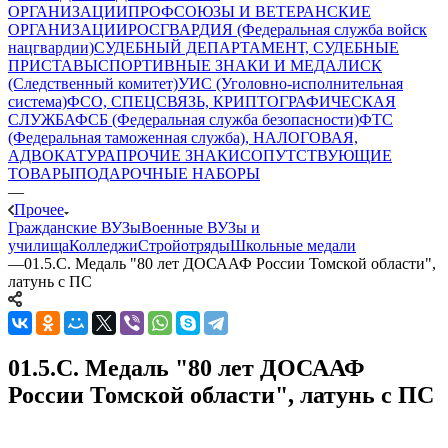
ОРГАНИЗАЦИИ
ПРОФСОЮЗЫ И ВЕТЕРАНСКИЕ
ОРГАНИЗАЦИИ
РОСГВАРДИЯ (Федеральная служба войск
нацгвардии)
СУДЕБНЫЙ ДЕПАРТАМЕНТ, СУДЕБНЫЕ
ПРИСТАВЫ
СПОРТИВНЫЕ ЗНАКИ И МЕДАЛИ
СК
(Следственный комитет)
УИС (Уголовно-исполнительная
система)
ФСО, СПЕЦСВЯЗЬ, КРИПТОГРАФИЧЕСКАЯ
СЛУЖБА
ФСБ (Федеральная служба безопасности)
ФТС
(Федеральная таможенная служба), НАЛОГОВАЯ,
АДВОКАТУРА
ПРОЧИЕ ЗНАКИ
СОПУТСТВУЮЩИЕ
ТОВАРЫ
ПОДАРОЧНЫЕ НАБОРЫ
—
Прочее
Гражданские ВУЗы
Военные ВУЗы и
училища
Колледжи
Стройотряды
Школьные медали
—
01.5.С. Медаль "80 лет ДОСААФ России Томской области",
латунь с ПС
01.5.С. Медаль "80 лет ДОСААФ
России Томской области", латунь с ПС