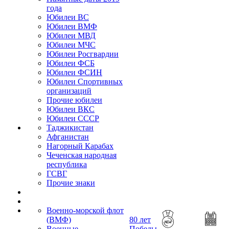
года
Юбилеи ВС
Юбилеи ВМФ
Юбилеи МВД
Юбилеи МЧС
Юбилеи Росгвардии
Юбилеи ФСБ
Юбилеи ФСИН
Юбилеи Спортивных
организаций
Прочие юбилеи
Юбилеи ВКС
Юбилеи СССР
Таджикистан
Афганистан
Нагорный Карабах
Чеченская народная
республика
ГСВГ
Прочие знаки
Военно-морской флот
(ВМФ)
80 лет
Военные
Победы