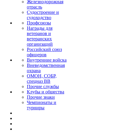
Железнодорожная
отрасль
Судостроение и
судоходство
Профсоюзы
Награды для
ветеранов и
ветеранских
организаций
Российский союз
офицеров
Внутренние войска
Вневедомственная
охрана
ОМОН, СОБР,
спецназ ВВ
Прочие службы
Клубы и общества
Прочие знаки
Чемпионаты и
турниры