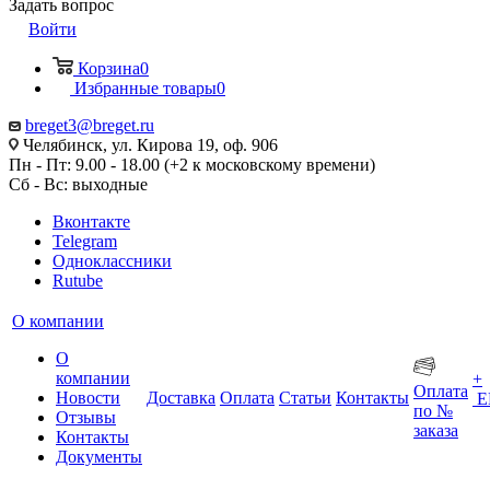
Задать вопрос
Войти
Корзина
0
Избранные товары
0
breget3@breget.ru
Челябинск, ул. Кирова 19, оф. 906
Пн - Пт: 9.00 - 18.00 (+2 к московскому времени)
Сб - Вс: выходные
Вконтакте
Telegram
Одноклассники
Rutube
О компании
О
компании
+
Оплата
Новости
Доставка
Оплата
Статьи
Контакты
Е
по №
Отзывы
заказа
Контакты
Документы