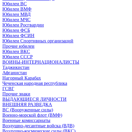
Юбилеи ВС
Юбилеи ВМФ
Юбилеи МВД
Юбилеи МЧС
Юбилеи Росгвардии
Юбилеи ФСБ
Юбилеи ФСИН
Юбилеи Спортивных организаций
Прочие юбилеи
Юбилеи ВКС
Юбилеи СССР
ВОИНЫ-ИНТЕРНАЦИОНАЛИСТЫ
Таджикистан
Афганистан
Нагорный Карабах
Чеченская народная республика
ГСВГ
Прочие знаки
ВЫДАЮЩИЕСЯ ЛИЧНОСТИ
ВНЕШНЯЯ РАЗВЕДКА
ВС (Вооруженные силы)
Военно-морской флот (ВМФ)
Военные комиссариаты
Воздушно-десантные войска (ВДВ)
Воздушно-космические силы (ВКС)