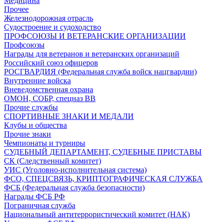
Медицина
Прочее
Железнодорожная отрасль
Судостроение и судоходство
ПРОФСОЮЗЫ И ВЕТЕРАНСКИЕ ОРГАНИЗАЦИИ
Профсоюзы
Награды для ветеранов и ветеранских организаций
Российский союз офицеров
РОСГВАРДИЯ (Федеральная служба войск нацгвардии)
Внутренние войска
Вневедомственная охрана
ОМОН, СОБР, спецназ ВВ
Прочие службы
СПОРТИВНЫЕ ЗНАКИ И МЕДАЛИ
Клубы и общества
Прочие знаки
Чемпионаты и турниры
СУДЕБНЫЙ ДЕПАРТАМЕНТ, СУДЕБНЫЕ ПРИСТАВЫ
СК (Следственный комитет)
УИС (Уголовно-исполнительная система)
ФСО, СПЕЦСВЯЗЬ, КРИПТОГРАФИЧЕСКАЯ СЛУЖБА
ФСБ (Федеральная служба безопасности)
Награды ФСБ РФ
Пограничная служба
Национальный антитеррористический комитет (НАК)