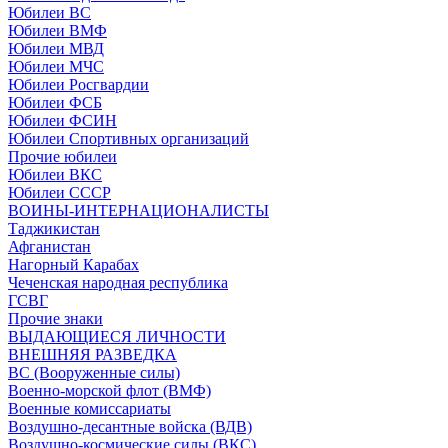
Юбилеи ВС
Юбилеи ВМФ
Юбилеи МВД
Юбилеи МЧС
Юбилеи Росгвардии
Юбилеи ФСБ
Юбилеи ФСИН
Юбилеи Спортивных организаций
Прочие юбилеи
Юбилеи ВКС
Юбилеи СССР
ВОИНЫ-ИНТЕРНАЦИОНАЛИСТЫ
Таджикистан
Афганистан
Нагорный Карабах
Чеченская народная республика
ГСВГ
Прочие знаки
ВЫДАЮЩИЕСЯ ЛИЧНОСТИ
ВНЕШНЯЯ РАЗВЕДКА
ВС (Вооруженные силы)
Военно-морской флот (ВМФ)
Военные комиссариаты
Воздушно-десантные войска (ВДВ)
Воздушно-космические силы (ВКС)