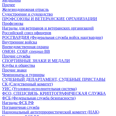
Медицина
Прочее
Железнодорожная отрасль
Судостроение и судоходство
ПРОФСОЮЗЫ И ВЕТЕРАНСКИЕ ОРГАНИЗАЦИИ
Профсоюзы
Награды для ветеранов и ветеранских организаций
Российский союз офицеров
РОСГВАРДИЯ (Федеральная служба войск нацгвардии)
Внутренние войска
Вневедомственная охрана
ОМОН, СОБР, спецназ ВВ
Прочие службы
СПОРТИВНЫЕ ЗНАКИ И МЕДАЛИ
Клубы и общества
Прочие знаки
Чемпионаты и турниры
СУДЕБНЫЙ ДЕПАРТАМЕНТ, СУДЕБНЫЕ ПРИСТАВЫ
СК (Следственный комитет)
УИС (Уголовно-исполнительная система)
ФСО, СПЕЦСВЯЗЬ, КРИПТОГРАФИЧЕСКАЯ СЛУЖБА
ФСБ (Федеральная служба безопасности)
Награды ФСБ РФ
Пограничная служба
Национальный антитеррористический комитет (НАК)