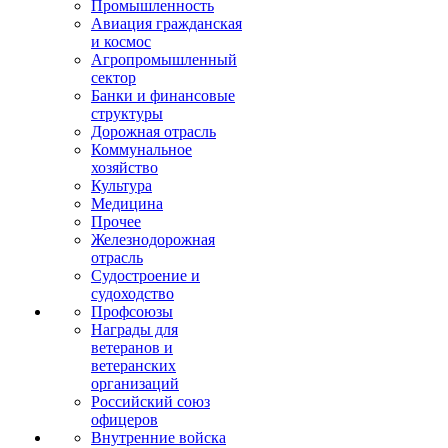
Промышленность
Авиация гражданская
и космос
Агропромышленный
сектор
Банки и финансовые
структуры
Дорожная отрасль
Коммунальное
хозяйство
Культура
Медицина
Прочее
Железнодорожная
отрасль
Судостроение и
судоходство
Профсоюзы
Награды для
ветеранов и
ветеранских
организаций
Российский союз
офицеров
Внутренние войска