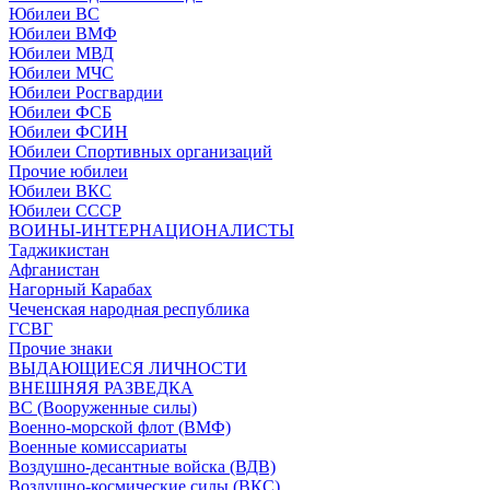
Юбилеи ВС
Юбилеи ВМФ
Юбилеи МВД
Юбилеи МЧС
Юбилеи Росгвардии
Юбилеи ФСБ
Юбилеи ФСИН
Юбилеи Спортивных организаций
Прочие юбилеи
Юбилеи ВКС
Юбилеи СССР
ВОИНЫ-ИНТЕРНАЦИОНАЛИСТЫ
Таджикистан
Афганистан
Нагорный Карабах
Чеченская народная республика
ГСВГ
Прочие знаки
ВЫДАЮЩИЕСЯ ЛИЧНОСТИ
ВНЕШНЯЯ РАЗВЕДКА
ВС (Вооруженные силы)
Военно-морской флот (ВМФ)
Военные комиссариаты
Воздушно-десантные войска (ВДВ)
Воздушно-космические силы (ВКС)