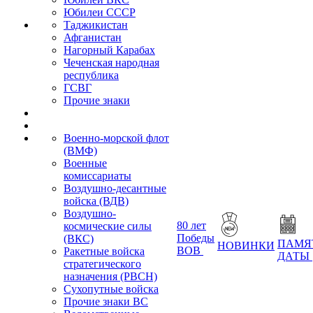
Юбилеи СССР
Таджикистан
Афганистан
Нагорный Карабах
Чеченская народная
республика
ГСВГ
Прочие знаки
Военно-морской флот
(ВМФ)
Военные
комиссариаты
Воздушно-десантные
войска (ВДВ)
Воздушно-
80 лет
космические силы
Победы
(ВКС)
ПАМЯ
НОВИНКИ
ВОВ
Ракетные войска
ДАТЫ
стратегического
назначения (РВСН)
Сухопутные войска
Прочие знаки ВС