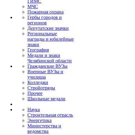
ГИМС
МЧС
Пожарная охрана
Гербы городов и
регионов
Депутатские значки
Региональные
награды и юбилейные
знаки
География
Медали и знаки
Челябинской области
Гражданские ВУЗы
Военные ВУЗы и
училища
Колледжи
Стройотряды
Прочее
Школьные медали
Наука
Строительная отрасль
Энергетика
Министерства и
ведомства