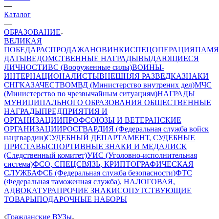
—
Каталог
—
ОБРАЗОВАНИЕ
ВЕЛИКАЯ
ПОБЕДА
РАСПРОДАЖА
НОВИНКИ
СПЕЦОПЕРАЦИЯ
ПАМЯ
ДАТЫ
ВЕДОМСТВЕННЫЕ НАГРАДЫ
ВЫДАЮЩИЕСЯ
ЛИЧНОСТИ
ВС (Вооруженные силы)
ВОИНЫ-
ИНТЕРНАЦИОНАЛИСТЫ
ВНЕШНЯЯ РАЗВЕДКА
ЗНАКИ
СНГ
КАЗАЧЕСТВО
МВД (Министерство внутрених дел)
МЧС
(Министерство по чрезвычайным ситуациям)
НАГРАДЫ
МУНИЦИПАЛЬНОГО ОБРАЗОВАНИЯ
ОБЩЕСТВЕННЫЕ
НАГРАДЫ
ПРЕДПРИЯТИЯ И
ОРГАНИЗАЦИИ
ПРОФСОЮЗЫ И ВЕТЕРАНСКИЕ
ОРГАНИЗАЦИИ
РОСГВАРДИЯ (Федеральная служба войск
нацгвардии)
СУДЕБНЫЙ ДЕПАРТАМЕНТ, СУДЕБНЫЕ
ПРИСТАВЫ
СПОРТИВНЫЕ ЗНАКИ И МЕДАЛИ
СК
(Следственный комитет)
УИС (Уголовно-исполнительная
система)
ФСО, СПЕЦСВЯЗЬ, КРИПТОГРАФИЧЕСКАЯ
СЛУЖБА
ФСБ (Федеральная служба безопасности)
ФТС
(Федеральная таможенная служба), НАЛОГОВАЯ,
АДВОКАТУРА
ПРОЧИЕ ЗНАКИ
СОПУТСТВУЮЩИЕ
ТОВАРЫ
ПОДАРОЧНЫЕ НАБОРЫ
—
Гражданские ВУЗы