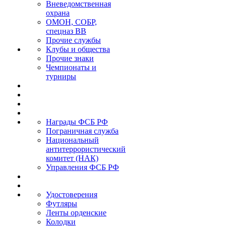
Вневедомственная
охрана
ОМОН, СОБР,
спецназ ВВ
Прочие службы
Клубы и общества
Прочие знаки
Чемпионаты и
турниры
Награды ФСБ РФ
Пограничная служба
Национальный
антитеррористический
комитет (НАК)
Управления ФСБ РФ
Удостоверения
Футляры
Ленты орденские
Колодки