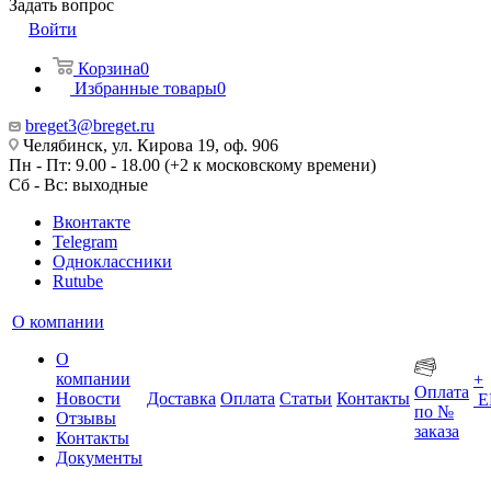
Задать вопрос
Войти
Корзина
0
Избранные товары
0
breget3@breget.ru
Челябинск, ул. Кирова 19, оф. 906
Пн - Пт: 9.00 - 18.00 (+2 к московскому времени)
Сб - Вс: выходные
Вконтакте
Telegram
Одноклассники
Rutube
О компании
О
компании
+
Оплата
Новости
Доставка
Оплата
Статьи
Контакты
Е
по №
Отзывы
заказа
Контакты
Документы