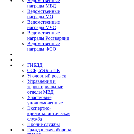
Ведомственные
награды МВД
Ведомственные
награды МО
Ведомственные
награды МЧС
Ведомственные
награды Росгвардии
Ведомственные
награды ФСО
ГИБДД
ССБ, УЭБ и ПК
Уголовный розыск
Управления и
территориальные
отделы МВД
Участковые
уполномоченные
Экспертно-
криминалистическая
служба
Прочие службы
Гражданская оборона,