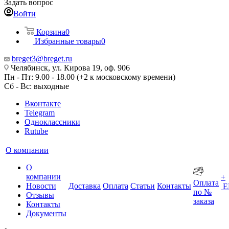
Задать вопрос
Войти
Корзина
0
Избранные товары
0
breget3@breget.ru
Челябинск, ул. Кирова 19, оф. 906
Пн - Пт: 9.00 - 18.00 (+2 к московскому времени)
Сб - Вс: выходные
Вконтакте
Telegram
Одноклассники
Rutube
О компании
О
компании
+
Оплата
Новости
Доставка
Оплата
Статьи
Контакты
Е
по №
Отзывы
заказа
Контакты
Документы