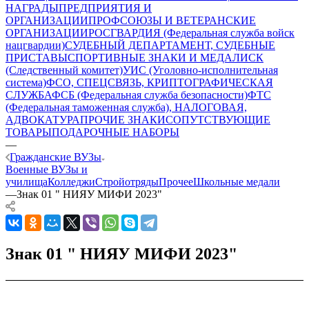
НАГРАДЫ
ПРЕДПРИЯТИЯ И
ОРГАНИЗАЦИИ
ПРОФСОЮЗЫ И ВЕТЕРАНСКИЕ
ОРГАНИЗАЦИИ
РОСГВАРДИЯ (Федеральная служба войск
нацгвардии)
СУДЕБНЫЙ ДЕПАРТАМЕНТ, СУДЕБНЫЕ
ПРИСТАВЫ
СПОРТИВНЫЕ ЗНАКИ И МЕДАЛИ
СК
(Следственный комитет)
УИС (Уголовно-исполнительная
система)
ФСО, СПЕЦСВЯЗЬ, КРИПТОГРАФИЧЕСКАЯ
СЛУЖБА
ФСБ (Федеральная служба безопасности)
ФТС
(Федеральная таможенная служба), НАЛОГОВАЯ,
АДВОКАТУРА
ПРОЧИЕ ЗНАКИ
СОПУТСТВУЮЩИЕ
ТОВАРЫ
ПОДАРОЧНЫЕ НАБОРЫ
—
Гражданские ВУЗы
Военные ВУЗы и
училища
Колледжи
Стройотряды
Прочее
Школьные медали
—
Знак 01 " НИЯУ МИФИ 2023"
Знак 01 " НИЯУ МИФИ 2023"