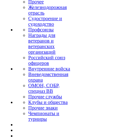
Прочее
Железнодорожная
отрасль
Судостроение и
судоходство
Профсоюзы
Награды для
ветеранов и
ветеранских
организаций
Российский союз
офицеров
Внутренние войска
Вневедомственная
охрана
ОМОН, СОБР,
спецназ ВВ
Прочие службы
Клубы и общества
Прочие знаки
Чемпионаты и
турниры