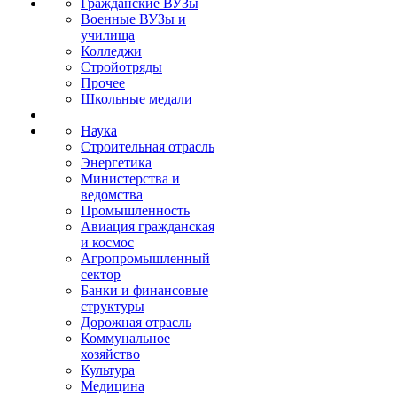
Гражданские ВУЗы
Военные ВУЗы и
училища
Колледжи
Стройотряды
Прочее
Школьные медали
Наука
Строительная отрасль
Энергетика
Министерства и
ведомства
Промышленность
Авиация гражданская
и космос
Агропромышленный
сектор
Банки и финансовые
структуры
Дорожная отрасль
Коммунальное
хозяйство
Культура
Медицина