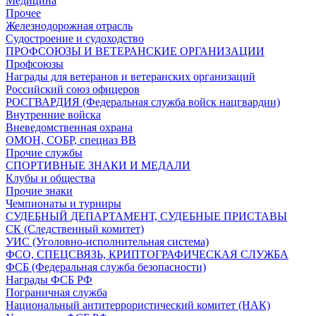
Медицина
Прочее
Железнодорожная отрасль
Судостроение и судоходство
ПРОФСОЮЗЫ И ВЕТЕРАНСКИЕ ОРГАНИЗАЦИИ
Профсоюзы
Награды для ветеранов и ветеранских организаций
Российский союз офицеров
РОСГВАРДИЯ (Федеральная служба войск нацгвардии)
Внутренние войска
Вневедомственная охрана
ОМОН, СОБР, спецназ ВВ
Прочие службы
СПОРТИВНЫЕ ЗНАКИ И МЕДАЛИ
Клубы и общества
Прочие знаки
Чемпионаты и турниры
СУДЕБНЫЙ ДЕПАРТАМЕНТ, СУДЕБНЫЕ ПРИСТАВЫ
СК (Следственный комитет)
УИС (Уголовно-исполнительная система)
ФСО, СПЕЦСВЯЗЬ, КРИПТОГРАФИЧЕСКАЯ СЛУЖБА
ФСБ (Федеральная служба безопасности)
Награды ФСБ РФ
Пограничная служба
Национальный антитеррористический комитет (НАК)