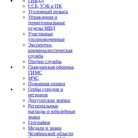
ГИБДД
ССБ, УЭБ и ПК
Уголовный розыск
Управления и
территориальные
отделы МВД
Участковые
уполномоченные
Экспертно-
криминалистическая
служба
Прочие службы
Гражданская оборона,
ГИМС
МЧС
Пожарная охрана
Гербы городов и
регионов
Депутатские значки
Региональные
награды и юбилейные
знаки
География
Медали и знаки
Челябинской области