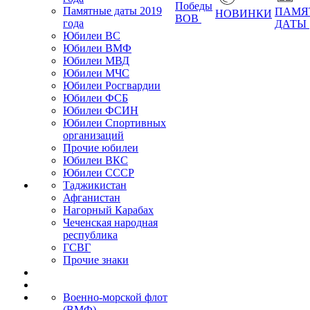
Победы
Памятные даты 2019
ПАМЯ
НОВИНКИ
ВОВ
года
ДАТЫ
Юбилеи ВС
Юбилеи ВМФ
Юбилеи МВД
Юбилеи МЧС
Юбилеи Росгвардии
Юбилеи ФСБ
Юбилеи ФСИН
Юбилеи Спортивных
организаций
Прочие юбилеи
Юбилеи ВКС
Юбилеи СССР
Таджикистан
Афганистан
Нагорный Карабах
Чеченская народная
республика
ГСВГ
Прочие знаки
Военно-морской флот
(ВМФ)