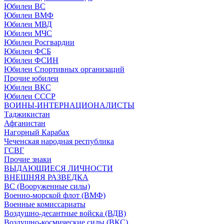
Юбилеи ВС
Юбилеи ВМФ
Юбилеи МВД
Юбилеи МЧС
Юбилеи Росгвардии
Юбилеи ФСБ
Юбилеи ФСИН
Юбилеи Спортивных организаций
Прочие юбилеи
Юбилеи ВКС
Юбилеи СССР
ВОИНЫ-ИНТЕРНАЦИОНАЛИСТЫ
Таджикистан
Афганистан
Нагорный Карабах
Чеченская народная республика
ГСВГ
Прочие знаки
ВЫДАЮЩИЕСЯ ЛИЧНОСТИ
ВНЕШНЯЯ РАЗВЕДКА
ВС (Вооруженные силы)
Военно-морской флот (ВМФ)
Военные комиссариаты
Воздушно-десантные войска (ВДВ)
Воздушно-космические силы (ВКС)