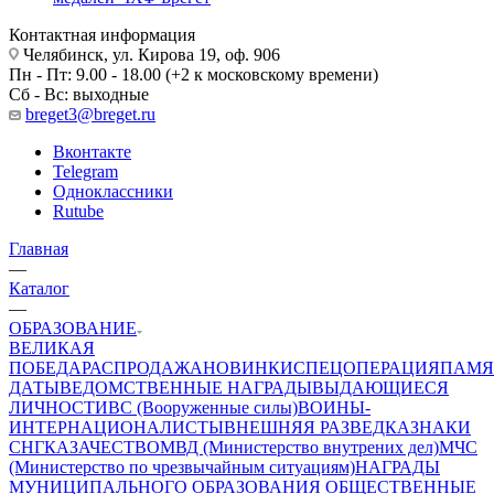
Контактная информация
Челябинск, ул. Кирова 19, оф. 906
Пн - Пт: 9.00 - 18.00 (+2 к московскому времени)
Сб - Вс: выходные
breget3@breget.ru
Вконтакте
Telegram
Одноклассники
Rutube
Главная
—
Каталог
—
ОБРАЗОВАНИЕ
ВЕЛИКАЯ
ПОБЕДА
РАСПРОДАЖА
НОВИНКИ
СПЕЦОПЕРАЦИЯ
ПАМЯ
ДАТЫ
ВЕДОМСТВЕННЫЕ НАГРАДЫ
ВЫДАЮЩИЕСЯ
ЛИЧНОСТИ
ВС (Вооруженные силы)
ВОИНЫ-
ИНТЕРНАЦИОНАЛИСТЫ
ВНЕШНЯЯ РАЗВЕДКА
ЗНАКИ
СНГ
КАЗАЧЕСТВО
МВД (Министерство внутрених дел)
МЧС
(Министерство по чрезвычайным ситуациям)
НАГРАДЫ
МУНИЦИПАЛЬНОГО ОБРАЗОВАНИЯ
ОБЩЕСТВЕННЫЕ