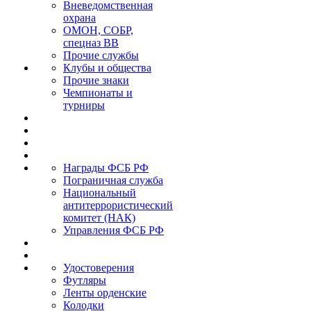
Вневедомственная
охрана
ОМОН, СОБР,
спецназ ВВ
Прочие службы
Клубы и общества
Прочие знаки
Чемпионаты и
турниры
Награды ФСБ РФ
Пограничная служба
Национальный
антитеррористический
комитет (НАК)
Управления ФСБ РФ
Удостоверения
Футляры
Ленты орденские
Колодки