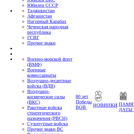
Юбилеи СССР
Таджикистан
Афганистан
Нагорный Карабах
Чеченская народная
республика
ГСВГ
Прочие знаки
Военно-морской флот
(ВМФ)
Военные
комиссариаты
Воздушно-десантные
войска (ВДВ)
Воздушно-
80 лет
космические силы
Победы
(ВКС)
ПАМЯ
НОВИНКИ
ВОВ
Ракетные войска
ДАТЫ
стратегического
назначения (РВСН)
Сухопутные войска
Прочие знаки ВС