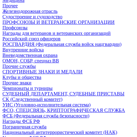
Медицина
Прочее
Железнодорожная отрасль
Судостроение и судоходство
ПРОФСОЮЗЫ И ВЕТЕРАНСКИЕ ОРГАНИЗАЦИИ
Профсоюзы
Награды для ветеранов и ветеранских организаций
Российский союз офицеров
РОСГВАРДИЯ (Федеральная служба войск нацгвардии)
Внутренние войска
Вневедомственная охрана
ОМОН, СОБР, спецназ ВВ
Прочие службы
СПОРТИВНЫЕ ЗНАКИ И МЕДАЛИ
Клубы и общества
Прочие знаки
Чемпионаты и турниры
СУДЕБНЫЙ ДЕПАРТАМЕНТ, СУДЕБНЫЕ ПРИСТАВЫ
СК (Следственный комитет)
УИС (Уголовно-исполнительная система)
ФСО, СПЕЦСВЯЗЬ, КРИПТОГРАФИЧЕСКАЯ СЛУЖБА
ФСБ (Федеральная служба безопасности)
Награды ФСБ РФ
Пограничная служба
Национальный антитеррористический комитет (НАК)