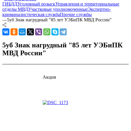
ГИБДД
Уголовный розыск
Управления и территориальные
отделы МВД
Участковые уполномоченные
Экспертно-
криминалистическая служба
Прочие службы
—
5уб Знак нагрудный "85 лет УЭБиПК МВД России"
5уб Знак нагрудный "85 лет УЭБиПК
МВД России"
Акция