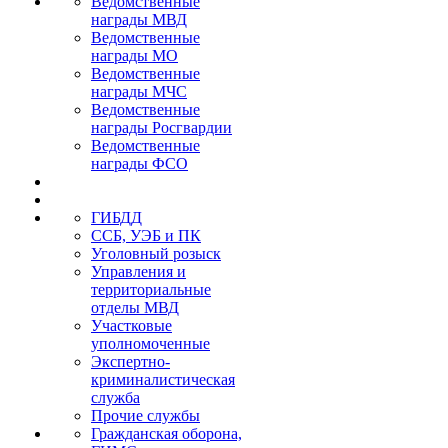
Ведомственные
награды МВД
Ведомственные
награды МО
Ведомственные
награды МЧС
Ведомственные
награды Росгвардии
Ведомственные
награды ФСО
ГИБДД
ССБ, УЭБ и ПК
Уголовный розыск
Управления и
территориальные
отделы МВД
Участковые
уполномоченные
Экспертно-
криминалистическая
служба
Прочие службы
Гражданская оборона,