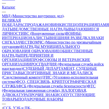
—
Каталог
—
МВД (Министерство внутрених дел)
ВЕЛИКАЯ
ПОБЕДА
РАСПРОДАЖА
НОВИНКИ
СПЕЦОПЕРАЦИЯ
ПАМЯ
ДАТЫ
ВЕДОМСТВЕННЫЕ НАГРАДЫ
ВЫДАЮЩИЕСЯ
ЛИЧНОСТИ
ВС (Вооруженные силы)
ВОИНЫ-
ИНТЕРНАЦИОНАЛИСТЫ
ВНЕШНЯЯ РАЗВЕДКА
ЗНАКИ
СНГ
КАЗАЧЕСТВО
МЧС (Министерство по чрезвычайным
ситуациям)
НАГРАДЫ МУНИЦИПАЛЬНОГО
ОБРАЗОВАНИЯ
ОБРАЗОВАНИЕ
ОБЩЕСТВЕННЫЕ
НАГРАДЫ
ПРЕДПРИЯТИЯ И
ОРГАНИЗАЦИИ
ПРОФСОЮЗЫ И ВЕТЕРАНСКИЕ
ОРГАНИЗАЦИИ
РОСГВАРДИЯ (Федеральная служба войск
нацгвардии)
СУДЕБНЫЙ ДЕПАРТАМЕНТ, СУДЕБНЫЕ
ПРИСТАВЫ
СПОРТИВНЫЕ ЗНАКИ И МЕДАЛИ
СК
(Следственный комитет)
УИС (Уголовно-исполнительная
система)
ФСО, СПЕЦСВЯЗЬ, КРИПТОГРАФИЧЕСКАЯ
СЛУЖБА
ФСБ (Федеральная служба безопасности)
ФТС
(Федеральная таможенная служба), НАЛОГОВАЯ,
АДВОКАТУРА
ПРОЧИЕ ЗНАКИ
СОПУТСТВУЮЩИЕ
ТОВАРЫ
ПОДАРОЧНЫЕ НАБОРЫ
—
ССБ, УЭБ и ПК