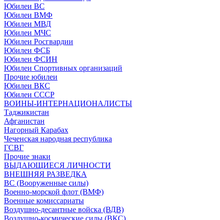
Юбилеи ВС
Юбилеи ВМФ
Юбилеи МВД
Юбилеи МЧС
Юбилеи Росгвардии
Юбилеи ФСБ
Юбилеи ФСИН
Юбилеи Спортивных организаций
Прочие юбилеи
Юбилеи ВКС
Юбилеи СССР
ВОИНЫ-ИНТЕРНАЦИОНАЛИСТЫ
Таджикистан
Афганистан
Нагорный Карабах
Чеченская народная республика
ГСВГ
Прочие знаки
ВЫДАЮЩИЕСЯ ЛИЧНОСТИ
ВНЕШНЯЯ РАЗВЕДКА
ВС (Вооруженные силы)
Военно-морской флот (ВМФ)
Военные комиссариаты
Воздушно-десантные войска (ВДВ)
Воздушно-космические силы (ВКС)