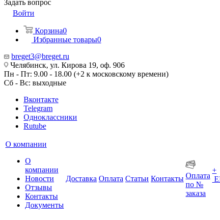
Задать вопрос
Войти
Корзина
0
Избранные товары
0
breget3@breget.ru
Челябинск, ул. Кирова 19, оф. 906
Пн - Пт: 9.00 - 18.00 (+2 к московскому времени)
Сб - Вс: выходные
Вконтакте
Telegram
Одноклассники
Rutube
О компании
О
компании
+
Оплата
Новости
Доставка
Оплата
Статьи
Контакты
Е
по №
Отзывы
заказа
Контакты
Документы