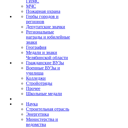
ГИМС
МЧС
Пожарная охрана
Гербы городов и
регионов
Депутатские значки
Региональные
награды и юбилейные
знаки
География
Медали и знаки
Челябинской области
Гражданские ВУЗы
Военные ВУЗы и
училища
Колледжи
Стройотряды
Прочее
Школьные медали
Наука
Строительная отрасль
Энергетика
Министерства и
ведомства