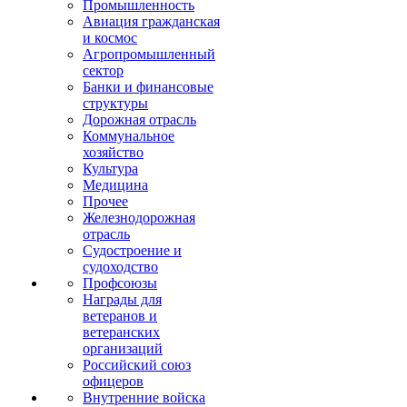
Промышленность
Авиация гражданская
и космос
Агропромышленный
сектор
Банки и финансовые
структуры
Дорожная отрасль
Коммунальное
хозяйство
Культура
Медицина
Прочее
Железнодорожная
отрасль
Судостроение и
судоходство
Профсоюзы
Награды для
ветеранов и
ветеранских
организаций
Российский союз
офицеров
Внутренние войска