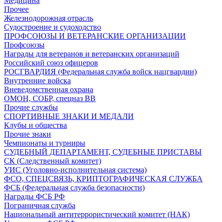
Медицина
Прочее
Железнодорожная отрасль
Судостроение и судоходство
ПРОФСОЮЗЫ И ВЕТЕРАНСКИЕ ОРГАНИЗАЦИИ
Профсоюзы
Награды для ветеранов и ветеранских организаций
Российский союз офицеров
РОСГВАРДИЯ (Федеральная служба войск нацгвардии)
Внутренние войска
Вневедомственная охрана
ОМОН, СОБР, спецназ ВВ
Прочие службы
СПОРТИВНЫЕ ЗНАКИ И МЕДАЛИ
Клубы и общества
Прочие знаки
Чемпионаты и турниры
СУДЕБНЫЙ ДЕПАРТАМЕНТ, СУДЕБНЫЕ ПРИСТАВЫ
СК (Следственный комитет)
УИС (Уголовно-исполнительная система)
ФСО, СПЕЦСВЯЗЬ, КРИПТОГРАФИЧЕСКАЯ СЛУЖБА
ФСБ (Федеральная служба безопасности)
Награды ФСБ РФ
Пограничная служба
Национальный антитеррористический комитет (НАК)