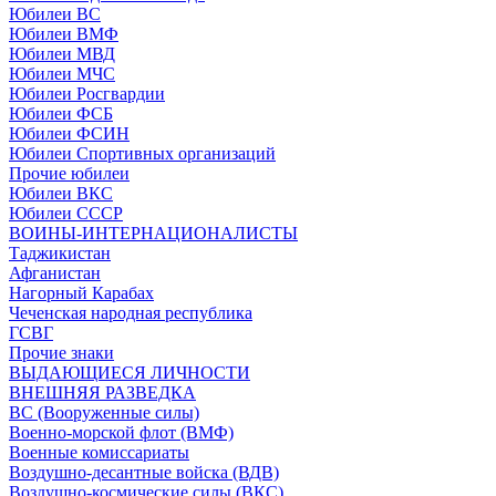
Юбилеи ВС
Юбилеи ВМФ
Юбилеи МВД
Юбилеи МЧС
Юбилеи Росгвардии
Юбилеи ФСБ
Юбилеи ФСИН
Юбилеи Спортивных организаций
Прочие юбилеи
Юбилеи ВКС
Юбилеи СССР
ВОИНЫ-ИНТЕРНАЦИОНАЛИСТЫ
Таджикистан
Афганистан
Нагорный Карабах
Чеченская народная республика
ГСВГ
Прочие знаки
ВЫДАЮЩИЕСЯ ЛИЧНОСТИ
ВНЕШНЯЯ РАЗВЕДКА
ВС (Вооруженные силы)
Военно-морской флот (ВМФ)
Военные комиссариаты
Воздушно-десантные войска (ВДВ)
Воздушно-космические силы (ВКС)