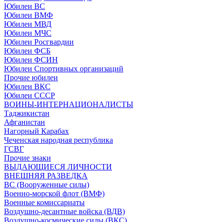
Юбилеи ВС
Юбилеи ВМФ
Юбилеи МВД
Юбилеи МЧС
Юбилеи Росгвардии
Юбилеи ФСБ
Юбилеи ФСИН
Юбилеи Спортивных организаций
Прочие юбилеи
Юбилеи ВКС
Юбилеи СССР
ВОИНЫ-ИНТЕРНАЦИОНАЛИСТЫ
Таджикистан
Афганистан
Нагорный Карабах
Чеченская народная республика
ГСВГ
Прочие знаки
ВЫДАЮЩИЕСЯ ЛИЧНОСТИ
ВНЕШНЯЯ РАЗВЕДКА
ВС (Вооруженные силы)
Военно-морской флот (ВМФ)
Военные комиссариаты
Воздушно-десантные войска (ВДВ)
Воздушно-космические силы (ВКС)