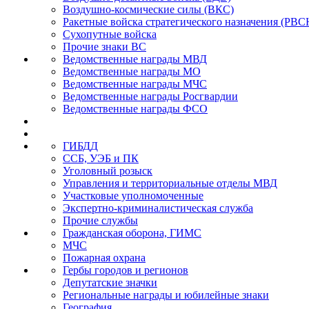
Воздушно-космические силы (ВКС)
Ракетные войска стратегического назначения (РВС
Сухопутные войска
Прочие знаки ВС
Ведомственные награды МВД
Ведомственные награды МО
Ведомственные награды МЧС
Ведомственные награды Росгвардии
Ведомственные награды ФСО
ГИБДД
ССБ, УЭБ и ПК
Уголовный розыск
Управления и территориальные отделы МВД
Участковые уполномоченные
Экспертно-криминалистическая служба
Прочие службы
Гражданская оборона, ГИМС
МЧС
Пожарная охрана
Гербы городов и регионов
Депутатские значки
Региональные награды и юбилейные знаки
География