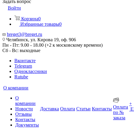
Задать вопрос
Войти
Корзина
0
Избранные товары
0
breget3@breget.ru
Челябинск, ул. Кирова 19, оф. 906
Пн - Пт: 9.00 - 18.00 (+2 к московскому времени)
Сб - Вс: выходные
Вконтакте
Telegram
Одноклассники
Rutube
О компании
О
компании
+
Оплата
Новости
Доставка
Оплата
Статьи
Контакты
Е
по №
Отзывы
заказа
Контакты
Документы