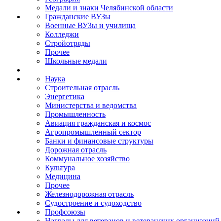
Медали и знаки Челябинской области
Гражданские ВУЗы
Военные ВУЗы и училища
Колледжи
Стройотряды
Прочее
Школьные медали
Наука
Строительная отрасль
Энергетика
Министерства и ведомства
Промышленность
Авиация гражданская и космос
Агропромышленный сектор
Банки и финансовые структуры
Дорожная отрасль
Коммунальное хозяйство
Культура
Медицина
Прочее
Железнодорожная отрасль
Судостроение и судоходство
Профсоюзы
Награды для ветеранов и ветеранских организаций