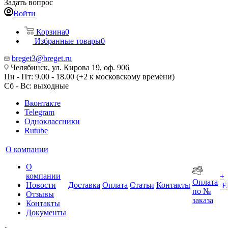
Задать вопрос
Войти
Корзина
0
Избранные товары
0
breget3@breget.ru
Челябинск, ул. Кирова 19, оф. 906
Пн - Пт: 9.00 - 18.00 (+2 к московскому времени)
Сб - Вс: выходные
Вконтакте
Telegram
Одноклассники
Rutube
О компании
О
компании
+
Оплата
Новости
Доставка
Оплата
Статьи
Контакты
Е
по №
Отзывы
заказа
Контакты
Документы