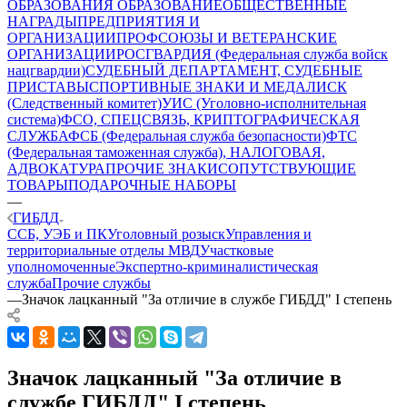
ОБРАЗОВАНИЯ
ОБРАЗОВАНИЕ
ОБЩЕСТВЕННЫЕ
НАГРАДЫ
ПРЕДПРИЯТИЯ И
ОРГАНИЗАЦИИ
ПРОФСОЮЗЫ И ВЕТЕРАНСКИЕ
ОРГАНИЗАЦИИ
РОСГВАРДИЯ (Федеральная служба войск
нацгвардии)
СУДЕБНЫЙ ДЕПАРТАМЕНТ, СУДЕБНЫЕ
ПРИСТАВЫ
СПОРТИВНЫЕ ЗНАКИ И МЕДАЛИ
СК
(Следственный комитет)
УИС (Уголовно-исполнительная
система)
ФСО, СПЕЦСВЯЗЬ, КРИПТОГРАФИЧЕСКАЯ
СЛУЖБА
ФСБ (Федеральная служба безопасности)
ФТС
(Федеральная таможенная служба), НАЛОГОВАЯ,
АДВОКАТУРА
ПРОЧИЕ ЗНАКИ
СОПУТСТВУЮЩИЕ
ТОВАРЫ
ПОДАРОЧНЫЕ НАБОРЫ
—
ГИБДД
ССБ, УЭБ и ПК
Уголовный розыск
Управления и
территориальные отделы МВД
Участковые
уполномоченные
Экспертно-криминалистическая
служба
Прочие службы
—
Значок лацканный "За отличие в службе ГИБДД" I степень
Значок лацканный "За отличие в
службе ГИБДД" I степень