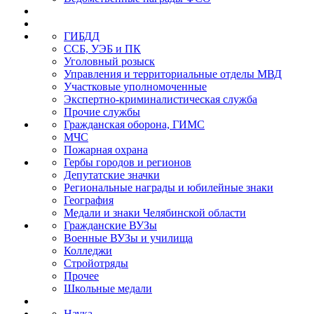
ГИБДД
ССБ, УЭБ и ПК
Уголовный розыск
Управления и территориальные отделы МВД
Участковые уполномоченные
Экспертно-криминалистическая служба
Прочие службы
Гражданская оборона, ГИМС
МЧС
Пожарная охрана
Гербы городов и регионов
Депутатские значки
Региональные награды и юбилейные знаки
География
Медали и знаки Челябинской области
Гражданские ВУЗы
Военные ВУЗы и училища
Колледжи
Стройотряды
Прочее
Школьные медали
Наука