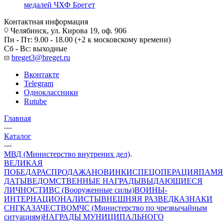
медалей ЧХФ Брегет
Контактная информация
Челябинск, ул. Кирова 19, оф. 906
Пн - Пт: 9.00 - 18.00 (+2 к московскому времени)
Сб - Вс: выходные
breget3@breget.ru
Вконтакте
Telegram
Одноклассники
Rutube
Главная
—
Каталог
—
МВД (Министерство внутрених дел)
ВЕЛИКАЯ
ПОБЕДА
РАСПРОДАЖА
НОВИНКИ
СПЕЦОПЕРАЦИЯ
ПАМЯ
ДАТЫ
ВЕДОМСТВЕННЫЕ НАГРАДЫ
ВЫДАЮЩИЕСЯ
ЛИЧНОСТИ
ВС (Вооруженные силы)
ВОИНЫ-
ИНТЕРНАЦИОНАЛИСТЫ
ВНЕШНЯЯ РАЗВЕДКА
ЗНАКИ
СНГ
КАЗАЧЕСТВО
МЧС (Министерство по чрезвычайным
ситуациям)
НАГРАДЫ МУНИЦИПАЛЬНОГО