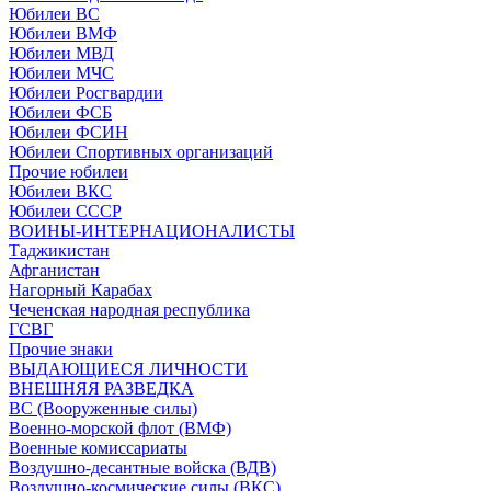
Юбилеи ВС
Юбилеи ВМФ
Юбилеи МВД
Юбилеи МЧС
Юбилеи Росгвардии
Юбилеи ФСБ
Юбилеи ФСИН
Юбилеи Спортивных организаций
Прочие юбилеи
Юбилеи ВКС
Юбилеи СССР
ВОИНЫ-ИНТЕРНАЦИОНАЛИСТЫ
Таджикистан
Афганистан
Нагорный Карабах
Чеченская народная республика
ГСВГ
Прочие знаки
ВЫДАЮЩИЕСЯ ЛИЧНОСТИ
ВНЕШНЯЯ РАЗВЕДКА
ВС (Вооруженные силы)
Военно-морской флот (ВМФ)
Военные комиссариаты
Воздушно-десантные войска (ВДВ)
Воздушно-космические силы (ВКС)