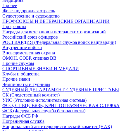
Медицина
Прочее
Железнодорожная отрасль
Судостроение и судоходство
ПРОФСОЮЗЫ И ВЕТЕРАНСКИЕ ОРГАНИЗАЦИИ
Профсоюзы
Награды для ветеранов и ветеранских организаций
Российский союз офицеров
РОСГВАРДИЯ (Федеральная служба войск нацгвардии)
Внутренние войска
Вневедомственная охрана
ОМОН, СОБР, спецназ ВВ
Прочие службы
СПОРТИВНЫЕ ЗНАКИ И МЕДАЛИ
Клубы и общества
Прочие знаки
Чемпионаты и турниры
СУДЕБНЫЙ ДЕПАРТАМЕНТ, СУДЕБНЫЕ ПРИСТАВЫ
СК (Следственный комитет)
УИС (Уголовно-исполнительная система)
ФСО, СПЕЦСВЯЗЬ, КРИПТОГРАФИЧЕСКАЯ СЛУЖБА
ФСБ (Федеральная служба безопасности)
Награды ФСБ РФ
Пограничная служба
Национальный антитеррористический комитет (НАК)