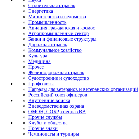
Строительная отрасль
Энергетика
Министерства и ведомства
Промышленность
Авиация гражданская и космос
Агропромышленный сектор
Банки и финансовые структуры
Дорожная отрасль
Коммунальное хозяйство
Культура
Медицина
Прочее
Железнодорожная отрасль
Судостроение и судоходство
Профсоюзы
Награды для ветеранов и ветеранских организаций
Российский союз офицеров
Внутренние войска
Вневедомственная охрана
ОМОН, СОБР, спецназ ВВ
Прочие службы
Клубы и общества
Прочие знаки
Чемпионаты и турниры