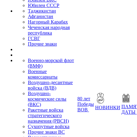
Юбилеи СССР
Таджикистан
Афганистан
Нагорный Карабах
Чеченская народная
республика
ГСВГ
Прочие знаки
Военно-морской флот
(ВМФ)
Военные
комиссариаты
Воздушно-десантные
войска (ВДВ)
Воздушно-
80 лет
космические силы
Победы
(ВКС)
ПАМЯ
НОВИНКИ
ВОВ
Ракетные войска
ДАТЫ
стратегического
назначения (РВСН)
Сухопутные войска
Прочие знаки ВС