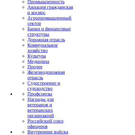
Промышленность
Авиация гражданская
и космос
Агропромышленный
сектор
Банки и финансовые
структуры
Дорожная отрасль
Коммунальное
хозяйство
Культура
Медицина
Прочее
Железнодорожная
отрасль
Судостроение и
судоходство
Профсоюзы
Награды для
ветеранов и
ветеранских
организаций
Российский союз
офицеров
Внутренние войска