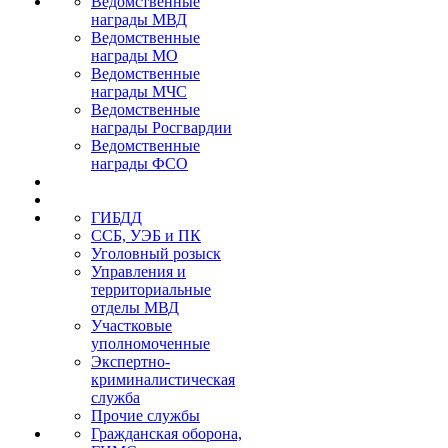
Ведомственные
награды МВД
Ведомственные
награды МО
Ведомственные
награды МЧС
Ведомственные
награды Росгвардии
Ведомственные
награды ФСО
ГИБДД
ССБ, УЭБ и ПК
Уголовный розыск
Управления и
территориальные
отделы МВД
Участковые
уполномоченные
Экспертно-
криминалистическая
служба
Прочие службы
Гражданская оборона,