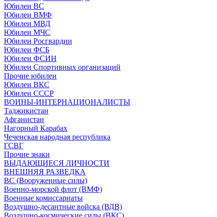
Юбилеи ВС
Юбилеи ВМФ
Юбилеи МВД
Юбилеи МЧС
Юбилеи Росгвардии
Юбилеи ФСБ
Юбилеи ФСИН
Юбилеи Спортивных организаций
Прочие юбилеи
Юбилеи ВКС
Юбилеи СССР
ВОИНЫ-ИНТЕРНАЦИОНАЛИСТЫ
Таджикистан
Афганистан
Нагорный Карабах
Чеченская народная республика
ГСВГ
Прочие знаки
ВЫДАЮЩИЕСЯ ЛИЧНОСТИ
ВНЕШНЯЯ РАЗВЕДКА
ВС (Вооруженные силы)
Военно-морской флот (ВМФ)
Военные комиссариаты
Воздушно-десантные войска (ВДВ)
Воздушно-космические силы (ВКС)