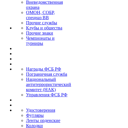
Вневедомственная
охрана
ОМОН, СОБР,
спецназ ВВ
Прочие службы
Клубы и общества
Прочие знаки
Чемпионаты и
турниры
Награды ФСБ РФ
Пограничная служба
Национальный
антитеррористический
комитет (НАК)
Управления ФСБ РФ
Удостоверения
Футляры
Ленты орденские
Колодки