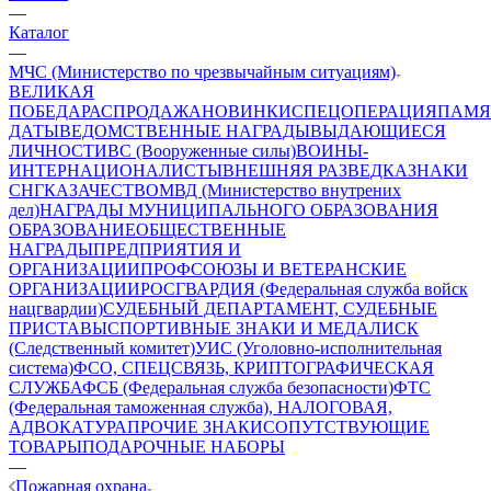
—
Каталог
—
МЧС (Министерство по чрезвычайным ситуациям)
ВЕЛИКАЯ
ПОБЕДА
РАСПРОДАЖА
НОВИНКИ
СПЕЦОПЕРАЦИЯ
ПАМЯ
ДАТЫ
ВЕДОМСТВЕННЫЕ НАГРАДЫ
ВЫДАЮЩИЕСЯ
ЛИЧНОСТИ
ВС (Вооруженные силы)
ВОИНЫ-
ИНТЕРНАЦИОНАЛИСТЫ
ВНЕШНЯЯ РАЗВЕДКА
ЗНАКИ
СНГ
КАЗАЧЕСТВО
МВД (Министерство внутрених
дел)
НАГРАДЫ МУНИЦИПАЛЬНОГО ОБРАЗОВАНИЯ
ОБРАЗОВАНИЕ
ОБЩЕСТВЕННЫЕ
НАГРАДЫ
ПРЕДПРИЯТИЯ И
ОРГАНИЗАЦИИ
ПРОФСОЮЗЫ И ВЕТЕРАНСКИЕ
ОРГАНИЗАЦИИ
РОСГВАРДИЯ (Федеральная служба войск
нацгвардии)
СУДЕБНЫЙ ДЕПАРТАМЕНТ, СУДЕБНЫЕ
ПРИСТАВЫ
СПОРТИВНЫЕ ЗНАКИ И МЕДАЛИ
СК
(Следственный комитет)
УИС (Уголовно-исполнительная
система)
ФСО, СПЕЦСВЯЗЬ, КРИПТОГРАФИЧЕСКАЯ
СЛУЖБА
ФСБ (Федеральная служба безопасности)
ФТС
(Федеральная таможенная служба), НАЛОГОВАЯ,
АДВОКАТУРА
ПРОЧИЕ ЗНАКИ
СОПУТСТВУЮЩИЕ
ТОВАРЫ
ПОДАРОЧНЫЕ НАБОРЫ
—
Пожарная охрана