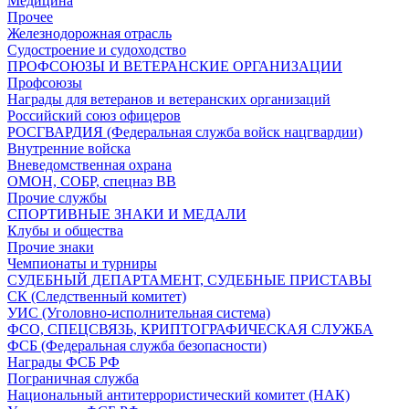
Медицина
Прочее
Железнодорожная отрасль
Судостроение и судоходство
ПРОФСОЮЗЫ И ВЕТЕРАНСКИЕ ОРГАНИЗАЦИИ
Профсоюзы
Награды для ветеранов и ветеранских организаций
Российский союз офицеров
РОСГВАРДИЯ (Федеральная служба войск нацгвардии)
Внутренние войска
Вневедомственная охрана
ОМОН, СОБР, спецназ ВВ
Прочие службы
СПОРТИВНЫЕ ЗНАКИ И МЕДАЛИ
Клубы и общества
Прочие знаки
Чемпионаты и турниры
СУДЕБНЫЙ ДЕПАРТАМЕНТ, СУДЕБНЫЕ ПРИСТАВЫ
СК (Следственный комитет)
УИС (Уголовно-исполнительная система)
ФСО, СПЕЦСВЯЗЬ, КРИПТОГРАФИЧЕСКАЯ СЛУЖБА
ФСБ (Федеральная служба безопасности)
Награды ФСБ РФ
Пограничная служба
Национальный антитеррористический комитет (НАК)