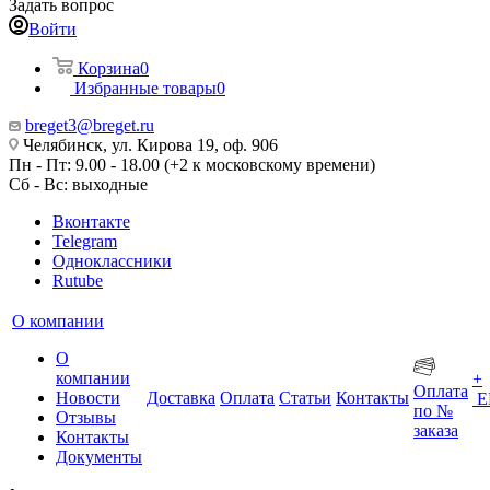
Задать вопрос
Войти
Корзина
0
Избранные товары
0
breget3@breget.ru
Челябинск, ул. Кирова 19, оф. 906
Пн - Пт: 9.00 - 18.00 (+2 к московскому времени)
Сб - Вс: выходные
Вконтакте
Telegram
Одноклассники
Rutube
О компании
О
компании
+
Оплата
Новости
Доставка
Оплата
Статьи
Контакты
Е
по №
Отзывы
заказа
Контакты
Документы