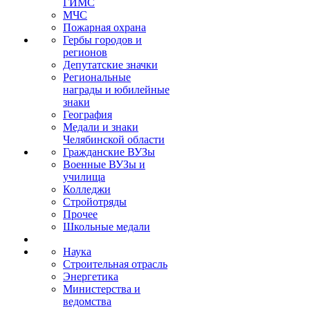
ГИМС
МЧС
Пожарная охрана
Гербы городов и
регионов
Депутатские значки
Региональные
награды и юбилейные
знаки
География
Медали и знаки
Челябинской области
Гражданские ВУЗы
Военные ВУЗы и
училища
Колледжи
Стройотряды
Прочее
Школьные медали
Наука
Строительная отрасль
Энергетика
Министерства и
ведомства