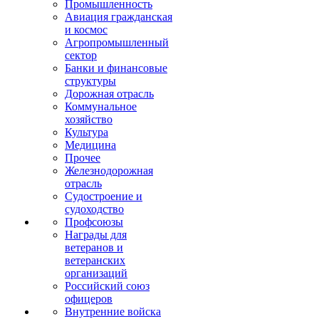
Промышленность
Авиация гражданская
и космос
Агропромышленный
сектор
Банки и финансовые
структуры
Дорожная отрасль
Коммунальное
хозяйство
Культура
Медицина
Прочее
Железнодорожная
отрасль
Судостроение и
судоходство
Профсоюзы
Награды для
ветеранов и
ветеранских
организаций
Российский союз
офицеров
Внутренние войска