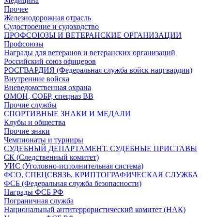
Медицина
Прочее
Железнодорожная отрасль
Судостроение и судоходство
ПРОФСОЮЗЫ И ВЕТЕРАНСКИЕ ОРГАНИЗАЦИИ
Профсоюзы
Награды для ветеранов и ветеранских организаций
Российский союз офицеров
РОСГВАРДИЯ (Федеральная служба войск нацгвардии)
Внутренние войска
Вневедомственная охрана
ОМОН, СОБР, спецназ ВВ
Прочие службы
СПОРТИВНЫЕ ЗНАКИ И МЕДАЛИ
Клубы и общества
Прочие знаки
Чемпионаты и турниры
СУДЕБНЫЙ ДЕПАРТАМЕНТ, СУДЕБНЫЕ ПРИСТАВЫ
СК (Следственный комитет)
УИС (Уголовно-исполнительная система)
ФСО, СПЕЦСВЯЗЬ, КРИПТОГРАФИЧЕСКАЯ СЛУЖБА
ФСБ (Федеральная служба безопасности)
Награды ФСБ РФ
Пограничная служба
Национальный антитеррористический комитет (НАК)