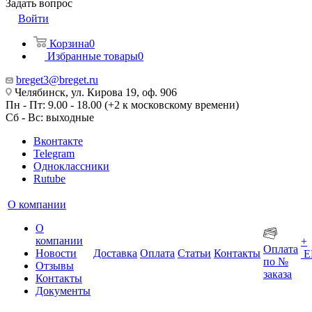
Задать вопрос
Войти
Корзина
0
Избранные товары
0
breget3@breget.ru
Челябинск, ул. Кирова 19, оф. 906
Пн - Пт: 9.00 - 18.00 (+2 к московскому времени)
Сб - Вс: выходные
Вконтакте
Telegram
Одноклассники
Rutube
О компании
О
компании
+
Оплата
Новости
Доставка
Оплата
Статьи
Контакты
Е
по №
Отзывы
заказа
Контакты
Документы