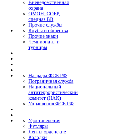
Вневедомственная
охрана
ОМОН, СОБР,
спецназ ВВ
Прочие службы
Клубы и общества
Прочие знаки
Чемпионаты и
турниры
Награды ФСБ РФ
Пограничная служба
Национальный
антитеррористический
комитет (НАК)
Управления ФСБ РФ
Удостоверения
Футляры
Ленты орденские
Колодки