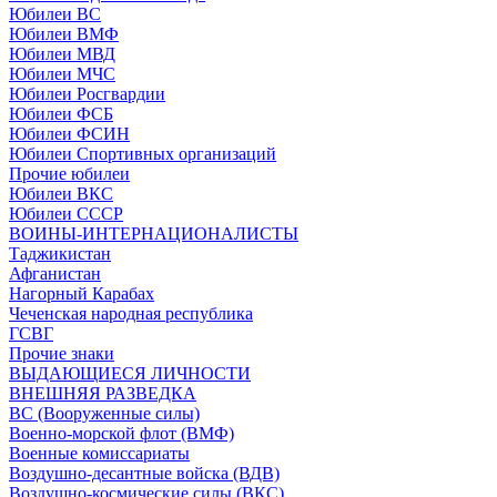
Юбилеи ВС
Юбилеи ВМФ
Юбилеи МВД
Юбилеи МЧС
Юбилеи Росгвардии
Юбилеи ФСБ
Юбилеи ФСИН
Юбилеи Спортивных организаций
Прочие юбилеи
Юбилеи ВКС
Юбилеи СССР
ВОИНЫ-ИНТЕРНАЦИОНАЛИСТЫ
Таджикистан
Афганистан
Нагорный Карабах
Чеченская народная республика
ГСВГ
Прочие знаки
ВЫДАЮЩИЕСЯ ЛИЧНОСТИ
ВНЕШНЯЯ РАЗВЕДКА
ВС (Вооруженные силы)
Военно-морской флот (ВМФ)
Военные комиссариаты
Воздушно-десантные войска (ВДВ)
Воздушно-космические силы (ВКС)