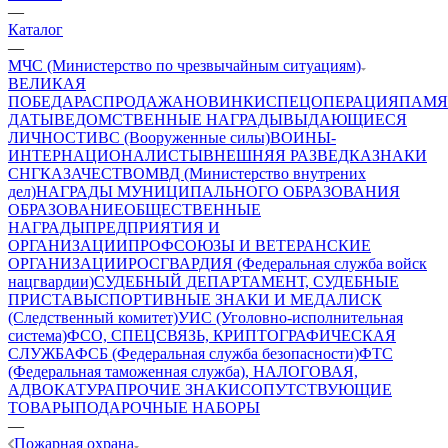
—
Каталог
—
МЧС (Министерство по чрезвычайным ситуациям)
ВЕЛИКАЯ
ПОБЕДА
РАСПРОДАЖА
НОВИНКИ
СПЕЦОПЕРАЦИЯ
ПАМЯ
ДАТЫ
ВЕДОМСТВЕННЫЕ НАГРАДЫ
ВЫДАЮЩИЕСЯ
ЛИЧНОСТИ
ВС (Вооруженные силы)
ВОИНЫ-
ИНТЕРНАЦИОНАЛИСТЫ
ВНЕШНЯЯ РАЗВЕДКА
ЗНАКИ
СНГ
КАЗАЧЕСТВО
МВД (Министерство внутрених
дел)
НАГРАДЫ МУНИЦИПАЛЬНОГО ОБРАЗОВАНИЯ
ОБРАЗОВАНИЕ
ОБЩЕСТВЕННЫЕ
НАГРАДЫ
ПРЕДПРИЯТИЯ И
ОРГАНИЗАЦИИ
ПРОФСОЮЗЫ И ВЕТЕРАНСКИЕ
ОРГАНИЗАЦИИ
РОСГВАРДИЯ (Федеральная служба войск
нацгвардии)
СУДЕБНЫЙ ДЕПАРТАМЕНТ, СУДЕБНЫЕ
ПРИСТАВЫ
СПОРТИВНЫЕ ЗНАКИ И МЕДАЛИ
СК
(Следственный комитет)
УИС (Уголовно-исполнительная
система)
ФСО, СПЕЦСВЯЗЬ, КРИПТОГРАФИЧЕСКАЯ
СЛУЖБА
ФСБ (Федеральная служба безопасности)
ФТС
(Федеральная таможенная служба), НАЛОГОВАЯ,
АДВОКАТУРА
ПРОЧИЕ ЗНАКИ
СОПУТСТВУЮЩИЕ
ТОВАРЫ
ПОДАРОЧНЫЕ НАБОРЫ
—
Пожарная охрана