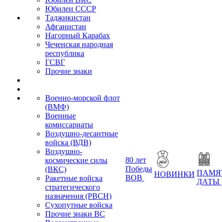
Юбилеи СССР
Таджикистан
Афганистан
Нагорный Карабах
Чеченская народная
республика
ГСВГ
Прочие знаки
Военно-морской флот
(ВМФ)
Военные
комиссариаты
Воздушно-десантные
войска (ВДВ)
Воздушно-
80 лет
космические силы
Победы
(ВКС)
ПАМЯ
НОВИНКИ
ВОВ
Ракетные войска
ДАТЫ
стратегического
назначения (РВСН)
Сухопутные войска
Прочие знаки ВС