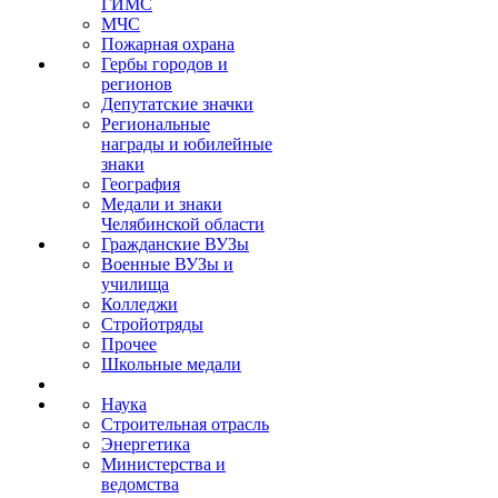
ГИМС
МЧС
Пожарная охрана
Гербы городов и
регионов
Депутатские значки
Региональные
награды и юбилейные
знаки
География
Медали и знаки
Челябинской области
Гражданские ВУЗы
Военные ВУЗы и
училища
Колледжи
Стройотряды
Прочее
Школьные медали
Наука
Строительная отрасль
Энергетика
Министерства и
ведомства