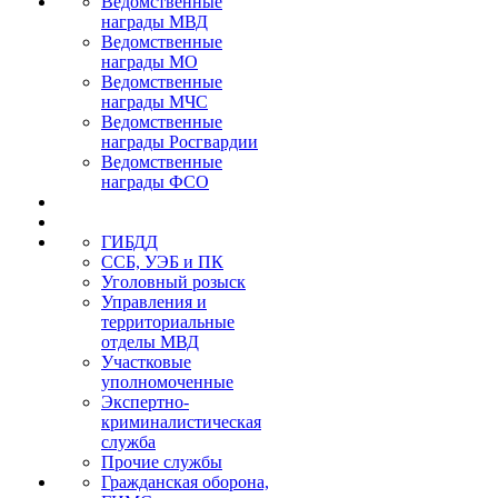
Ведомственные
награды МВД
Ведомственные
награды МО
Ведомственные
награды МЧС
Ведомственные
награды Росгвардии
Ведомственные
награды ФСО
ГИБДД
ССБ, УЭБ и ПК
Уголовный розыск
Управления и
территориальные
отделы МВД
Участковые
уполномоченные
Экспертно-
криминалистическая
служба
Прочие службы
Гражданская оборона,