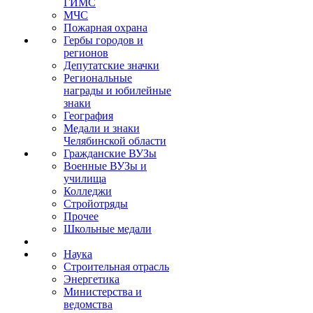
ГИМС
МЧС
Пожарная охрана
Гербы городов и
регионов
Депутатские значки
Региональные
награды и юбилейные
знаки
География
Медали и знаки
Челябинской области
Гражданские ВУЗы
Военные ВУЗы и
училища
Колледжи
Стройотряды
Прочее
Школьные медали
Наука
Строительная отрасль
Энергетика
Министерства и
ведомства