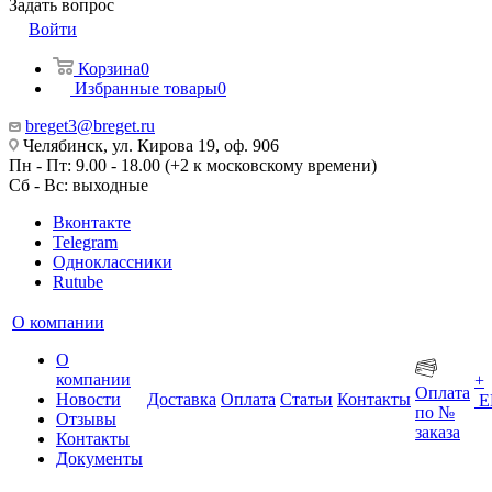
Задать вопрос
Войти
Корзина
0
Избранные товары
0
breget3@breget.ru
Челябинск, ул. Кирова 19, оф. 906
Пн - Пт: 9.00 - 18.00 (+2 к московскому времени)
Сб - Вс: выходные
Вконтакте
Telegram
Одноклассники
Rutube
О компании
О
компании
+
Оплата
Новости
Доставка
Оплата
Статьи
Контакты
Е
по №
Отзывы
заказа
Контакты
Документы