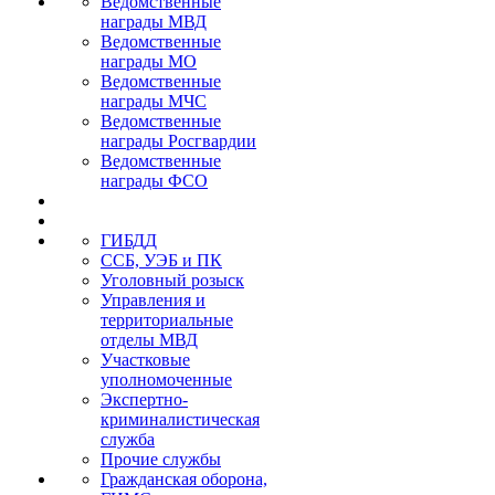
Ведомственные
награды МВД
Ведомственные
награды МО
Ведомственные
награды МЧС
Ведомственные
награды Росгвардии
Ведомственные
награды ФСО
ГИБДД
ССБ, УЭБ и ПК
Уголовный розыск
Управления и
территориальные
отделы МВД
Участковые
уполномоченные
Экспертно-
криминалистическая
служба
Прочие службы
Гражданская оборона,