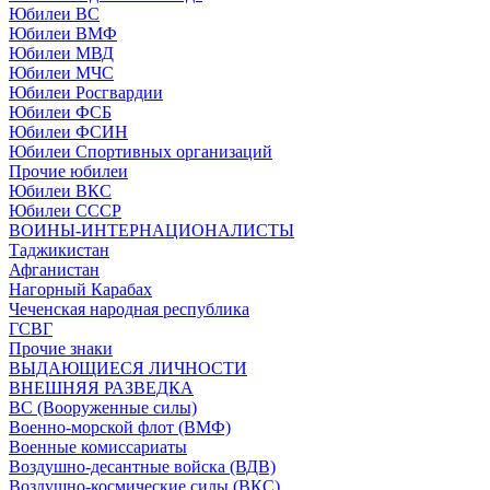
Юбилеи ВС
Юбилеи ВМФ
Юбилеи МВД
Юбилеи МЧС
Юбилеи Росгвардии
Юбилеи ФСБ
Юбилеи ФСИН
Юбилеи Спортивных организаций
Прочие юбилеи
Юбилеи ВКС
Юбилеи СССР
ВОИНЫ-ИНТЕРНАЦИОНАЛИСТЫ
Таджикистан
Афганистан
Нагорный Карабах
Чеченская народная республика
ГСВГ
Прочие знаки
ВЫДАЮЩИЕСЯ ЛИЧНОСТИ
ВНЕШНЯЯ РАЗВЕДКА
ВС (Вооруженные силы)
Военно-морской флот (ВМФ)
Военные комиссариаты
Воздушно-десантные войска (ВДВ)
Воздушно-космические силы (ВКС)