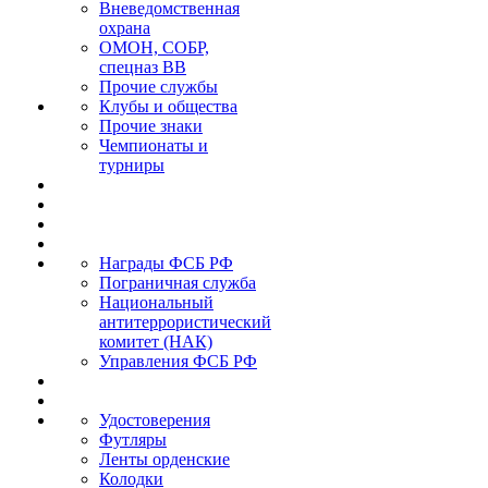
Вневедомственная
охрана
ОМОН, СОБР,
спецназ ВВ
Прочие службы
Клубы и общества
Прочие знаки
Чемпионаты и
турниры
Награды ФСБ РФ
Пограничная служба
Национальный
антитеррористический
комитет (НАК)
Управления ФСБ РФ
Удостоверения
Футляры
Ленты орденские
Колодки