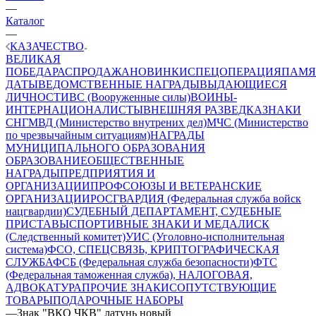
—
Каталог
—
КАЗАЧЕСТВО
ВЕЛИКАЯ
ПОБЕДА
РАСПРОДАЖА
НОВИНКИ
СПЕЦОПЕРАЦИЯ
ПАМЯ
ДАТЫ
ВЕДОМСТВЕННЫЕ НАГРАДЫ
ВЫДАЮЩИЕСЯ
ЛИЧНОСТИ
ВС (Вооруженные силы)
ВОИНЫ-
ИНТЕРНАЦИОНАЛИСТЫ
ВНЕШНЯЯ РАЗВЕДКА
ЗНАКИ
СНГ
МВД (Министерство внутрених дел)
МЧС (Министерство
по чрезвычайным ситуациям)
НАГРАДЫ
МУНИЦИПАЛЬНОГО ОБРАЗОВАНИЯ
ОБРАЗОВАНИЕ
ОБЩЕСТВЕННЫЕ
НАГРАДЫ
ПРЕДПРИЯТИЯ И
ОРГАНИЗАЦИИ
ПРОФСОЮЗЫ И ВЕТЕРАНСКИЕ
ОРГАНИЗАЦИИ
РОСГВАРДИЯ (Федеральная служба войск
нацгвардии)
СУДЕБНЫЙ ДЕПАРТАМЕНТ, СУДЕБНЫЕ
ПРИСТАВЫ
СПОРТИВНЫЕ ЗНАКИ И МЕДАЛИ
СК
(Следственный комитет)
УИС (Уголовно-исполнительная
система)
ФСО, СПЕЦСВЯЗЬ, КРИПТОГРАФИЧЕСКАЯ
СЛУЖБА
ФСБ (Федеральная служба безопасности)
ФТС
(Федеральная таможенная служба), НАЛОГОВАЯ,
АДВОКАТУРА
ПРОЧИЕ ЗНАКИ
СОПУТСТВУЮЩИЕ
ТОВАРЫ
ПОДАРОЧНЫЕ НАБОРЫ
—
Знак "ВКО ЧКВ" латунь новый