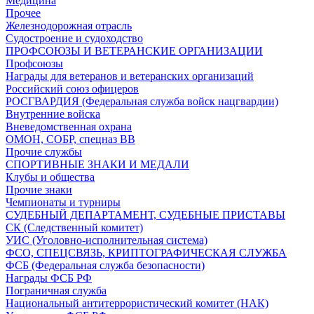
Медицина
Прочее
Железнодорожная отрасль
Судостроение и судоходство
ПРОФСОЮЗЫ И ВЕТЕРАНСКИЕ ОРГАНИЗАЦИИ
Профсоюзы
Награды для ветеранов и ветеранских организаций
Российский союз офицеров
РОСГВАРДИЯ (Федеральная служба войск нацгвардии)
Внутренние войска
Вневедомственная охрана
ОМОН, СОБР, спецназ ВВ
Прочие службы
СПОРТИВНЫЕ ЗНАКИ И МЕДАЛИ
Клубы и общества
Прочие знаки
Чемпионаты и турниры
СУДЕБНЫЙ ДЕПАРТАМЕНТ, СУДЕБНЫЕ ПРИСТАВЫ
СК (Следственный комитет)
УИС (Уголовно-исполнительная система)
ФСО, СПЕЦСВЯЗЬ, КРИПТОГРАФИЧЕСКАЯ СЛУЖБА
ФСБ (Федеральная служба безопасности)
Награды ФСБ РФ
Пограничная служба
Национальный антитеррористический комитет (НАК)