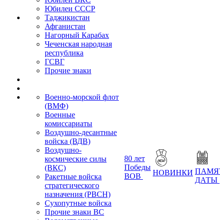
Юбилеи СССР
Таджикистан
Афганистан
Нагорный Карабах
Чеченская народная
республика
ГСВГ
Прочие знаки
Военно-морской флот
(ВМФ)
Военные
комиссариаты
Воздушно-десантные
войска (ВДВ)
Воздушно-
80 лет
космические силы
Победы
(ВКС)
ПАМЯ
НОВИНКИ
ВОВ
Ракетные войска
ДАТЫ
стратегического
назначения (РВСН)
Сухопутные войска
Прочие знаки ВС