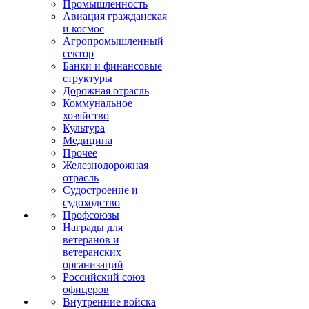
Промышленность
Авиация гражданская
и космос
Агропромышленный
сектор
Банки и финансовые
структуры
Дорожная отрасль
Коммунальное
хозяйство
Культура
Медицина
Прочее
Железнодорожная
отрасль
Судостроение и
судоходство
Профсоюзы
Награды для
ветеранов и
ветеранских
организаций
Российский союз
офицеров
Внутренние войска