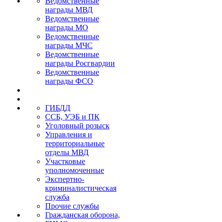
Ведомственные
награды МВД
Ведомственные
награды МО
Ведомственные
награды МЧС
Ведомственные
награды Росгвардии
Ведомственные
награды ФСО
ГИБДД
ССБ, УЭБ и ПК
Уголовный розыск
Управления и
территориальные
отделы МВД
Участковые
уполномоченные
Экспертно-
криминалистическая
служба
Прочие службы
Гражданская оборона,