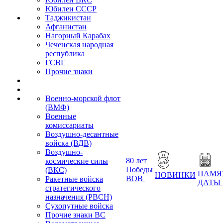
Юбилеи СССР
Таджикистан
Афганистан
Нагорный Карабах
Чеченская народная
республика
ГСВГ
Прочие знаки
Военно-морской флот
(ВМФ)
Военные
комиссариаты
Воздушно-десантные
войска (ВДВ)
Воздушно-
80 лет
космические силы
Победы
(ВКС)
ПАМЯ
НОВИНКИ
ВОВ
Ракетные войска
ДАТЫ
стратегического
назначения (РВСН)
Сухопутные войска
Прочие знаки ВС