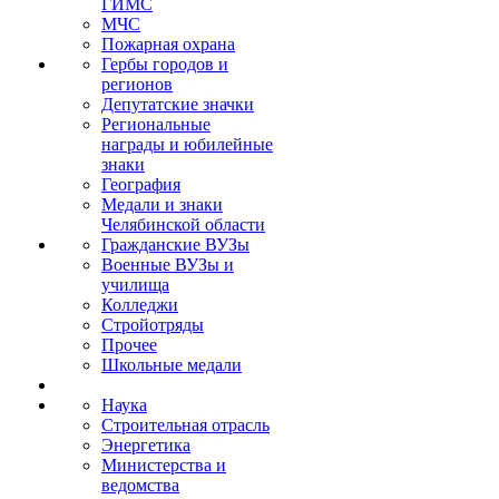
ГИМС
МЧС
Пожарная охрана
Гербы городов и
регионов
Депутатские значки
Региональные
награды и юбилейные
знаки
География
Медали и знаки
Челябинской области
Гражданские ВУЗы
Военные ВУЗы и
училища
Колледжи
Стройотряды
Прочее
Школьные медали
Наука
Строительная отрасль
Энергетика
Министерства и
ведомства