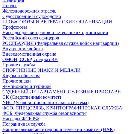
Медицина
Прочее
Железнодорожная отрасль
Судостроение и судоходство
ПРОФСОЮЗЫ И ВЕТЕРАНСКИЕ ОРГАНИЗАЦИИ
Профсоюзы
Награды для ветеранов и ветеранских организаций
Российский союз офицеров
РОСГВАРДИЯ (Федеральная служба войск нацгвардии)
Внутренние войска
Вневедомственная охрана
ОМОН, СОБР, спецназ ВВ
Прочие службы
СПОРТИВНЫЕ ЗНАКИ И МЕДАЛИ
Клубы и общества
Прочие знаки
Чемпионаты и турниры
СУДЕБНЫЙ ДЕПАРТАМЕНТ, СУДЕБНЫЕ ПРИСТАВЫ
СК (Следственный комитет)
УИС (Уголовно-исполнительная система)
ФСО, СПЕЦСВЯЗЬ, КРИПТОГРАФИЧЕСКАЯ СЛУЖБА
ФСБ (Федеральная служба безопасности)
Награды ФСБ РФ
Пограничная служба
Национальный антитеррористический комитет (НАК)