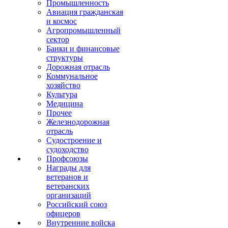
Промышленность
Авиация гражданская
и космос
Агропромышленный
сектор
Банки и финансовые
структуры
Дорожная отрасль
Коммунальное
хозяйство
Культура
Медицина
Прочее
Железнодорожная
отрасль
Судостроение и
судоходство
Профсоюзы
Награды для
ветеранов и
ветеранских
организаций
Российский союз
офицеров
Внутренние войска