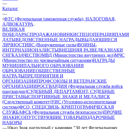
—
Каталог
—
ФТС (Федеральная таможенная служба), НАЛОГОВАЯ,
АДВОКАТУРА
ВЕЛИКАЯ
ПОБЕДА
РАСПРОДАЖА
НОВИНКИ
СПЕЦОПЕРАЦИЯ
ПАМЯ
ДАТЫ
ВЕДОМСТВЕННЫЕ НАГРАДЫ
ВЫДАЮЩИЕСЯ
ЛИЧНОСТИ
ВС (Вооруженные силы)
ВОИНЫ-
ИНТЕРНАЦИОНАЛИСТЫ
ВНЕШНЯЯ РАЗВЕДКА
ЗНАКИ
СНГ
КАЗАЧЕСТВО
МВД (Министерство внутрених дел)
МЧС
(Министерство по чрезвычайным ситуациям)
НАГРАДЫ
МУНИЦИПАЛЬНОГО ОБРАЗОВАНИЯ
ОБРАЗОВАНИЕ
ОБЩЕСТВЕННЫЕ
НАГРАДЫ
ПРЕДПРИЯТИЯ И
ОРГАНИЗАЦИИ
ПРОФСОЮЗЫ И ВЕТЕРАНСКИЕ
ОРГАНИЗАЦИИ
РОСГВАРДИЯ (Федеральная служба войск
нацгвардии)
СУДЕБНЫЙ ДЕПАРТАМЕНТ, СУДЕБНЫЕ
ПРИСТАВЫ
СПОРТИВНЫЕ ЗНАКИ И МЕДАЛИ
СК
(Следственный комитет)
УИС (Уголовно-исполнительная
система)
ФСО, СПЕЦСВЯЗЬ, КРИПТОГРАФИЧЕСКАЯ
СЛУЖБА
ФСБ (Федеральная служба безопасности)
ПРОЧИЕ
ЗНАКИ
СОПУТСТВУЮЩИЕ ТОВАРЫ
ПОДАРОЧНЫЕ
НАБОРЫ
—
10каз Знак нагрудный с камнями "30 лет Федеральному