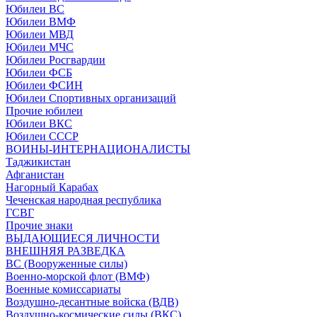
Юбилеи ВС
Юбилеи ВМФ
Юбилеи МВД
Юбилеи МЧС
Юбилеи Росгвардии
Юбилеи ФСБ
Юбилеи ФСИН
Юбилеи Спортивных организаций
Прочие юбилеи
Юбилеи ВКС
Юбилеи СССР
ВОИНЫ-ИНТЕРНАЦИОНАЛИСТЫ
Таджикистан
Афганистан
Нагорный Карабах
Чеченская народная республика
ГСВГ
Прочие знаки
ВЫДАЮЩИЕСЯ ЛИЧНОСТИ
ВНЕШНЯЯ РАЗВЕДКА
ВС (Вооруженные силы)
Военно-морской флот (ВМФ)
Военные комиссариаты
Воздушно-десантные войска (ВДВ)
Воздушно-космические силы (ВКС)