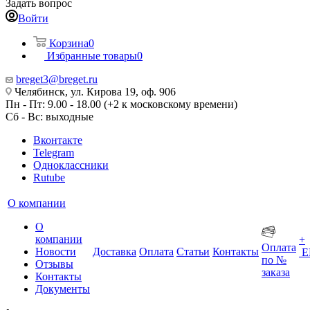
Задать вопрос
Войти
Корзина
0
Избранные товары
0
breget3@breget.ru
Челябинск, ул. Кирова 19, оф. 906
Пн - Пт: 9.00 - 18.00 (+2 к московскому времени)
Сб - Вс: выходные
Вконтакте
Telegram
Одноклассники
Rutube
О компании
О
компании
+
Оплата
Новости
Доставка
Оплата
Статьи
Контакты
Е
по №
Отзывы
заказа
Контакты
Документы