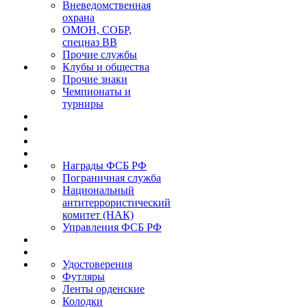
Вневедомственная
охрана
ОМОН, СОБР,
спецназ ВВ
Прочие службы
Клубы и общества
Прочие знаки
Чемпионаты и
турниры
Награды ФСБ РФ
Пограничная служба
Национальный
антитеррористический
комитет (НАК)
Управления ФСБ РФ
Удостоверения
Футляры
Ленты орденские
Колодки