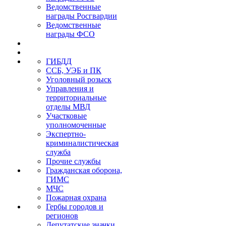
Ведомственные
награды Росгвардии
Ведомственные
награды ФСО
ГИБДД
ССБ, УЭБ и ПК
Уголовный розыск
Управления и
территориальные
отделы МВД
Участковые
уполномоченные
Экспертно-
криминалистическая
служба
Прочие службы
Гражданская оборона,
ГИМС
МЧС
Пожарная охрана
Гербы городов и
регионов
Депутатские значки