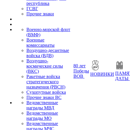
республика
ГСВГ
Прочие знаки
Военно-морской флот
(ВМФ)
Военные
комиссариаты
Воздушно-десантные
войска (ВДВ)
Воздушно-
80 лет
космические силы
Победы
(ВКС)
ПАМЯ
НОВИНКИ
ВОВ
Ракетные войска
ДАТЫ
стратегического
назначения (РВСН)
Сухопутные войска
Прочие знаки ВС
Ведомственные
награды МВД
Ведомственные
награды МО
Ведомственные
награды МЧС