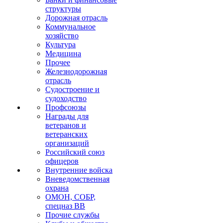
структуры
Дорожная отрасль
Коммунальное
хозяйство
Культура
Медицина
Прочее
Железнодорожная
отрасль
Судостроение и
судоходство
Профсоюзы
Награды для
ветеранов и
ветеранских
организаций
Российский союз
офицеров
Внутренние войска
Вневедомственная
охрана
ОМОН, СОБР,
спецназ ВВ
Прочие службы