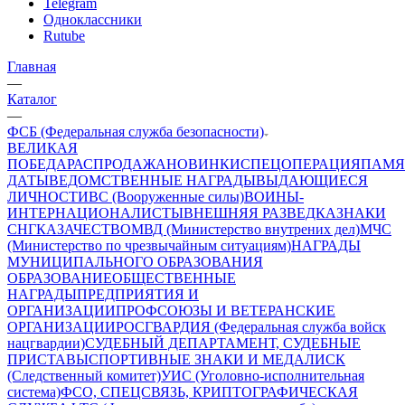
Telegram
Одноклассники
Rutube
Главная
—
Каталог
—
ФСБ (Федеральная служба безопасности)
ВЕЛИКАЯ
ПОБЕДА
РАСПРОДАЖА
НОВИНКИ
СПЕЦОПЕРАЦИЯ
ПАМЯ
ДАТЫ
ВЕДОМСТВЕННЫЕ НАГРАДЫ
ВЫДАЮЩИЕСЯ
ЛИЧНОСТИ
ВС (Вооруженные силы)
ВОИНЫ-
ИНТЕРНАЦИОНАЛИСТЫ
ВНЕШНЯЯ РАЗВЕДКА
ЗНАКИ
СНГ
КАЗАЧЕСТВО
МВД (Министерство внутрених дел)
МЧС
(Министерство по чрезвычайным ситуациям)
НАГРАДЫ
МУНИЦИПАЛЬНОГО ОБРАЗОВАНИЯ
ОБРАЗОВАНИЕ
ОБЩЕСТВЕННЫЕ
НАГРАДЫ
ПРЕДПРИЯТИЯ И
ОРГАНИЗАЦИИ
ПРОФСОЮЗЫ И ВЕТЕРАНСКИЕ
ОРГАНИЗАЦИИ
РОСГВАРДИЯ (Федеральная служба войск
нацгвардии)
СУДЕБНЫЙ ДЕПАРТАМЕНТ, СУДЕБНЫЕ
ПРИСТАВЫ
СПОРТИВНЫЕ ЗНАКИ И МЕДАЛИ
СК
(Следственный комитет)
УИС (Уголовно-исполнительная
система)
ФСО, СПЕЦСВЯЗЬ, КРИПТОГРАФИЧЕСКАЯ