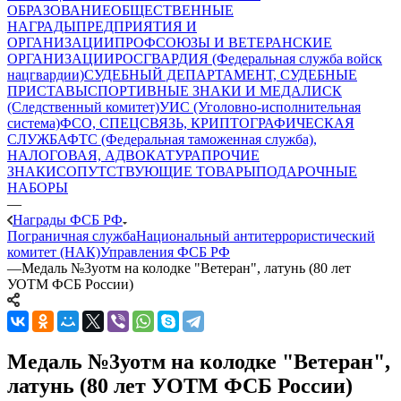
ОБРАЗОВАНИЕ
ОБЩЕСТВЕННЫЕ
НАГРАДЫ
ПРЕДПРИЯТИЯ И
ОРГАНИЗАЦИИ
ПРОФСОЮЗЫ И ВЕТЕРАНСКИЕ
ОРГАНИЗАЦИИ
РОСГВАРДИЯ (Федеральная служба войск
нацгвардии)
СУДЕБНЫЙ ДЕПАРТАМЕНТ, СУДЕБНЫЕ
ПРИСТАВЫ
СПОРТИВНЫЕ ЗНАКИ И МЕДАЛИ
СК
(Следственный комитет)
УИС (Уголовно-исполнительная
система)
ФСО, СПЕЦСВЯЗЬ, КРИПТОГРАФИЧЕСКАЯ
СЛУЖБА
ФТС (Федеральная таможенная служба),
НАЛОГОВАЯ, АДВОКАТУРА
ПРОЧИЕ
ЗНАКИ
СОПУТСТВУЮЩИЕ ТОВАРЫ
ПОДАРОЧНЫЕ
НАБОРЫ
—
Награды ФСБ РФ
Пограничная служба
Национальный антитеррористический
комитет (НАК)
Управления ФСБ РФ
—
Медаль №3уотм на колодке "Ветеран", латунь (80 лет
УОТМ ФСБ России)
Медаль №3уотм на колодке "Ветеран",
латунь (80 лет УОТМ ФСБ России)