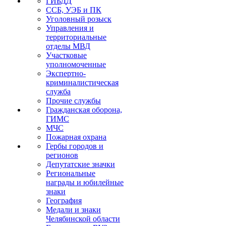
ГИБДД
ССБ, УЭБ и ПК
Уголовный розыск
Управления и
территориальные
отделы МВД
Участковые
уполномоченные
Экспертно-
криминалистическая
служба
Прочие службы
Гражданская оборона,
ГИМС
МЧС
Пожарная охрана
Гербы городов и
регионов
Депутатские значки
Региональные
награды и юбилейные
знаки
География
Медали и знаки
Челябинской области