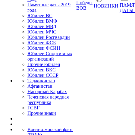
Победы
Памятные даты 2019
ПАМЯ
НОВИНКИ
ВОВ
года
ДАТЫ
Юбилеи ВС
Юбилеи ВМФ
Юбилеи МВД
Юбилеи МЧС
Юбилеи Росгвардии
Юбилеи ФСБ
Юбилеи ФСИН
Юбилеи Спортивных
организаций
Прочие юбилеи
Юбилеи ВКС
Юбилеи СССР
Таджикистан
Афганистан
Нагорный Карабах
Чеченская народная
республика
ГСВГ
Прочие знаки
Военно-морской флот
(ВМФ)