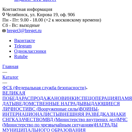
Контактная информация
Челябинск, ул. Кирова 19, оф. 906
Пн - Пт: 9.00 - 18.00 (+2 к московскому времени)
Сб - Вс: выходные
breget3@breget.ru
Вконтакте
Telegram
Одноклассники
Rutube
Главная
—
Каталог
—
ФСБ (Федеральная служба безопасности)
ВЕЛИКАЯ
ПОБЕДА
РАСПРОДАЖА
НОВИНКИ
СПЕЦОПЕРАЦИЯ
ПАМЯ
ДАТЫ
ВЕДОМСТВЕННЫЕ НАГРАДЫ
ВЫДАЮЩИЕСЯ
ЛИЧНОСТИ
ВС (Вооруженные силы)
ВОИНЫ-
ИНТЕРНАЦИОНАЛИСТЫ
ВНЕШНЯЯ РАЗВЕДКА
ЗНАКИ
СНГ
КАЗАЧЕСТВО
МВД (Министерство внутрених дел)
МЧС
(Министерство по чрезвычайным ситуациям)
НАГРАДЫ
МУНИЦИПАЛЬНОГО ОБРАЗОВАНИЯ