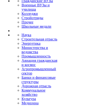
Гражданские ВУЗы
Военные ВУЗы и
училища
Колледжи
Стройотряды
Прочее
Школьные медали
Наука
Строительная отрасль
Энергетика
Министерства и
ведомства
Промышленность
Авиация гражданская
и космос
Агропромышленный
сектор
Банки и финансовые
структуры
Дорожная отрасль
Коммунальное
хозяйство
Культура
Медицина