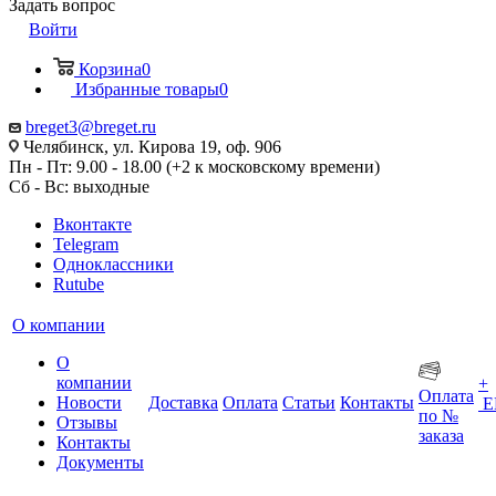
Задать вопрос
Войти
Корзина
0
Избранные товары
0
breget3@breget.ru
Челябинск, ул. Кирова 19, оф. 906
Пн - Пт: 9.00 - 18.00 (+2 к московскому времени)
Сб - Вс: выходные
Вконтакте
Telegram
Одноклассники
Rutube
О компании
О
компании
+
Оплата
Новости
Доставка
Оплата
Статьи
Контакты
Е
по №
Отзывы
заказа
Контакты
Документы