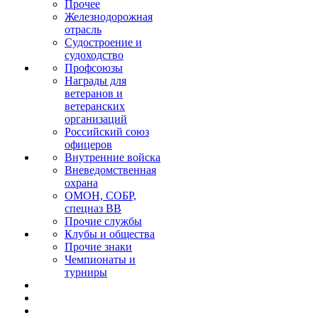
Прочее
Железнодорожная
отрасль
Судостроение и
судоходство
Профсоюзы
Награды для
ветеранов и
ветеранских
организаций
Российский союз
офицеров
Внутренние войска
Вневедомственная
охрана
ОМОН, СОБР,
спецназ ВВ
Прочие службы
Клубы и общества
Прочие знаки
Чемпионаты и
турниры