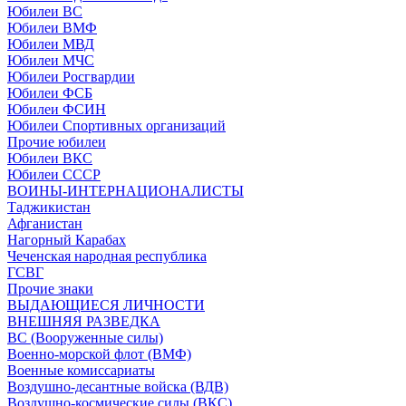
Юбилеи ВС
Юбилеи ВМФ
Юбилеи МВД
Юбилеи МЧС
Юбилеи Росгвардии
Юбилеи ФСБ
Юбилеи ФСИН
Юбилеи Спортивных организаций
Прочие юбилеи
Юбилеи ВКС
Юбилеи СССР
ВОИНЫ-ИНТЕРНАЦИОНАЛИСТЫ
Таджикистан
Афганистан
Нагорный Карабах
Чеченская народная республика
ГСВГ
Прочие знаки
ВЫДАЮЩИЕСЯ ЛИЧНОСТИ
ВНЕШНЯЯ РАЗВЕДКА
ВС (Вооруженные силы)
Военно-морской флот (ВМФ)
Военные комиссариаты
Воздушно-десантные войска (ВДВ)
Воздушно-космические силы (ВКС)