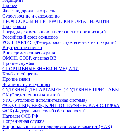
Медицина
Прочее
Железнодорожная отрасль
Судостроение и судоходство
ПРОФСОЮЗЫ И ВЕТЕРАНСКИЕ ОРГАНИЗАЦИИ
Профсоюзы
Награды для ветеранов и ветеранских организаций
Российский союз офицеров
РОСГВАРДИЯ (Федеральная служба войск нацгвардии)
Внутренние войска
Вневедомственная охрана
ОМОН, СОБР, спецназ ВВ
Прочие службы
СПОРТИВНЫЕ ЗНАКИ И МЕДАЛИ
Клубы и общества
Прочие знаки
Чемпионаты и турниры
СУДЕБНЫЙ ДЕПАРТАМЕНТ, СУДЕБНЫЕ ПРИСТАВЫ
СК (Следственный комитет)
УИС (Уголовно-исполнительная система)
ФСО, СПЕЦСВЯЗЬ, КРИПТОГРАФИЧЕСКАЯ СЛУЖБА
ФСБ (Федеральная служба безопасности)
Награды ФСБ РФ
Пограничная служба
Национальный антитеррористический комитет (НАК)