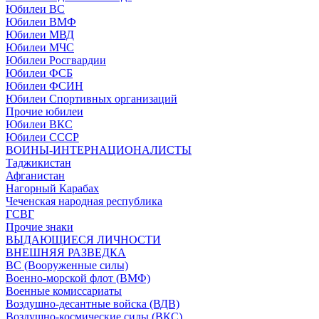
Юбилеи ВС
Юбилеи ВМФ
Юбилеи МВД
Юбилеи МЧС
Юбилеи Росгвардии
Юбилеи ФСБ
Юбилеи ФСИН
Юбилеи Спортивных организаций
Прочие юбилеи
Юбилеи ВКС
Юбилеи СССР
ВОИНЫ-ИНТЕРНАЦИОНАЛИСТЫ
Таджикистан
Афганистан
Нагорный Карабах
Чеченская народная республика
ГСВГ
Прочие знаки
ВЫДАЮЩИЕСЯ ЛИЧНОСТИ
ВНЕШНЯЯ РАЗВЕДКА
ВС (Вооруженные силы)
Военно-морской флот (ВМФ)
Военные комиссариаты
Воздушно-десантные войска (ВДВ)
Воздушно-космические силы (ВКС)