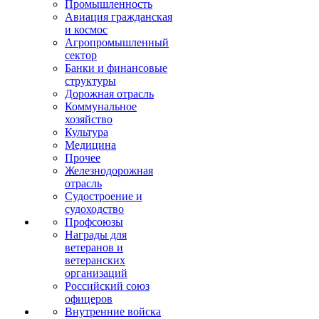
Промышленность
Авиация гражданская
и космос
Агропромышленный
сектор
Банки и финансовые
структуры
Дорожная отрасль
Коммунальное
хозяйство
Культура
Медицина
Прочее
Железнодорожная
отрасль
Судостроение и
судоходство
Профсоюзы
Награды для
ветеранов и
ветеранских
организаций
Российский союз
офицеров
Внутренние войска