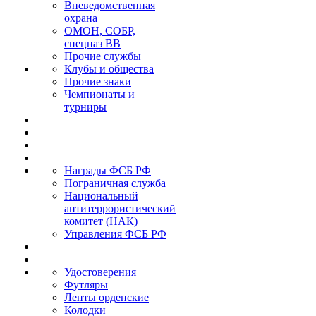
Вневедомственная
охрана
ОМОН, СОБР,
спецназ ВВ
Прочие службы
Клубы и общества
Прочие знаки
Чемпионаты и
турниры
Награды ФСБ РФ
Пограничная служба
Национальный
антитеррористический
комитет (НАК)
Управления ФСБ РФ
Удостоверения
Футляры
Ленты орденские
Колодки