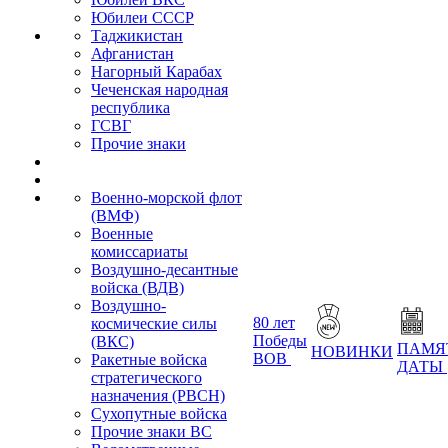
Юбилеи СССР
Таджикистан
Афганистан
Нагорный Карабах
Чеченская народная
республика
ГСВГ
Прочие знаки
Военно-морской флот
(ВМФ)
Военные
комиссариаты
Воздушно-десантные
войска (ВДВ)
Воздушно-
80 лет
космические силы
Победы
(ВКС)
ПАМЯ
НОВИНКИ
ВОВ
Ракетные войска
ДАТЫ
стратегического
назначения (РВСН)
Сухопутные войска
Прочие знаки ВС