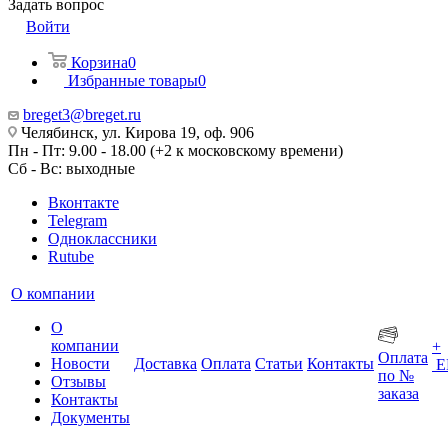
Задать вопрос
Войти
Корзина
0
Избранные товары
0
breget3@breget.ru
Челябинск, ул. Кирова 19, оф. 906
Пн - Пт: 9.00 - 18.00 (+2 к московскому времени)
Сб - Вс: выходные
Вконтакте
Telegram
Одноклассники
Rutube
О компании
О
компании
+
Оплата
Новости
Доставка
Оплата
Статьи
Контакты
Е
по №
Отзывы
заказа
Контакты
Документы