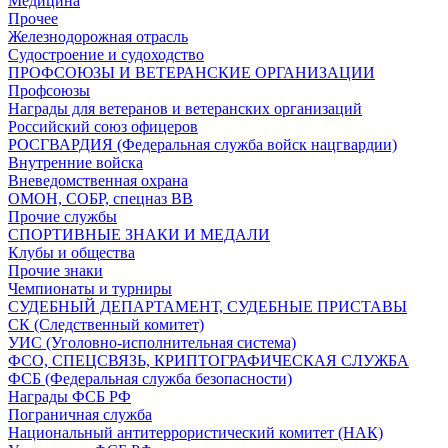
Медицина
Прочее
Железнодорожная отрасль
Судостроение и судоходство
ПРОФСОЮЗЫ И ВЕТЕРАНСКИЕ ОРГАНИЗАЦИИ
Профсоюзы
Награды для ветеранов и ветеранских организаций
Российский союз офицеров
РОСГВАРДИЯ (Федеральная служба войск нацгвардии)
Внутренние войска
Вневедомственная охрана
ОМОН, СОБР, спецназ ВВ
Прочие службы
СПОРТИВНЫЕ ЗНАКИ И МЕДАЛИ
Клубы и общества
Прочие знаки
Чемпионаты и турниры
СУДЕБНЫЙ ДЕПАРТАМЕНТ, СУДЕБНЫЕ ПРИСТАВЫ
СК (Следственный комитет)
УИС (Уголовно-исполнительная система)
ФСО, СПЕЦСВЯЗЬ, КРИПТОГРАФИЧЕСКАЯ СЛУЖБА
ФСБ (Федеральная служба безопасности)
Награды ФСБ РФ
Пограничная служба
Национальный антитеррористический комитет (НАК)