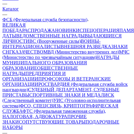
—
Каталог
—
ФСБ (Федеральная служба безопасности)
ВЕЛИКАЯ
ПОБЕДА
РАСПРОДАЖА
НОВИНКИ
СПЕЦОПЕРАЦИЯ
ПАМЯ
ДАТЫ
ВЕДОМСТВЕННЫЕ НАГРАДЫ
ВЫДАЮЩИЕСЯ
ЛИЧНОСТИ
ВС (Вооруженные силы)
ВОИНЫ-
ИНТЕРНАЦИОНАЛИСТЫ
ВНЕШНЯЯ РАЗВЕДКА
ЗНАКИ
СНГ
КАЗАЧЕСТВО
МВД (Министерство внутрених дел)
МЧС
(Министерство по чрезвычайным ситуациям)
НАГРАДЫ
МУНИЦИПАЛЬНОГО ОБРАЗОВАНИЯ
ОБРАЗОВАНИЕ
ОБЩЕСТВЕННЫЕ
НАГРАДЫ
ПРЕДПРИЯТИЯ И
ОРГАНИЗАЦИИ
ПРОФСОЮЗЫ И ВЕТЕРАНСКИЕ
ОРГАНИЗАЦИИ
РОСГВАРДИЯ (Федеральная служба войск
нацгвардии)
СУДЕБНЫЙ ДЕПАРТАМЕНТ, СУДЕБНЫЕ
ПРИСТАВЫ
СПОРТИВНЫЕ ЗНАКИ И МЕДАЛИ
СК
(Следственный комитет)
УИС (Уголовно-исполнительная
система)
ФСО, СПЕЦСВЯЗЬ, КРИПТОГРАФИЧЕСКАЯ
СЛУЖБА
ФТС (Федеральная таможенная служба),
НАЛОГОВАЯ, АДВОКАТУРА
ПРОЧИЕ
ЗНАКИ
СОПУТСТВУЮЩИЕ ТОВАРЫ
ПОДАРОЧНЫЕ
НАБОРЫ
—