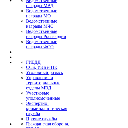
Ведомственные
награды МВД
Ведомственные
награды МО
Ведомственные
награды МЧС
Ведомственные
награды Росгвардии
Ведомственные
награды ФСО
ГИБДД
ССБ, УЭБ и ПК
Уголовный розыск
Управления и
территориальные
отделы МВД
Участковые
уполномоченные
Экспертно-
криминалистическая
служба
Прочие службы
Гражданская оборона,