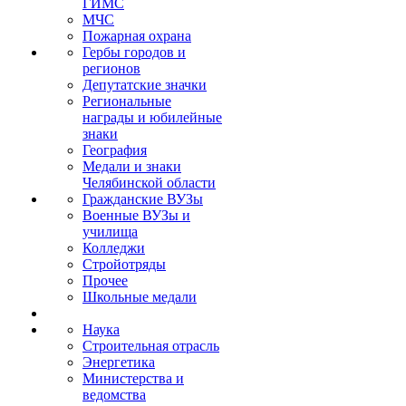
ГИМС
МЧС
Пожарная охрана
Гербы городов и
регионов
Депутатские значки
Региональные
награды и юбилейные
знаки
География
Медали и знаки
Челябинской области
Гражданские ВУЗы
Военные ВУЗы и
училища
Колледжи
Стройотряды
Прочее
Школьные медали
Наука
Строительная отрасль
Энергетика
Министерства и
ведомства