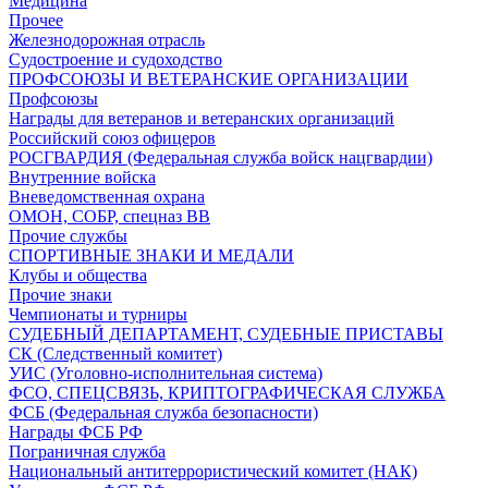
Медицина
Прочее
Железнодорожная отрасль
Судостроение и судоходство
ПРОФСОЮЗЫ И ВЕТЕРАНСКИЕ ОРГАНИЗАЦИИ
Профсоюзы
Награды для ветеранов и ветеранских организаций
Российский союз офицеров
РОСГВАРДИЯ (Федеральная служба войск нацгвардии)
Внутренние войска
Вневедомственная охрана
ОМОН, СОБР, спецназ ВВ
Прочие службы
СПОРТИВНЫЕ ЗНАКИ И МЕДАЛИ
Клубы и общества
Прочие знаки
Чемпионаты и турниры
СУДЕБНЫЙ ДЕПАРТАМЕНТ, СУДЕБНЫЕ ПРИСТАВЫ
СК (Следственный комитет)
УИС (Уголовно-исполнительная система)
ФСО, СПЕЦСВЯЗЬ, КРИПТОГРАФИЧЕСКАЯ СЛУЖБА
ФСБ (Федеральная служба безопасности)
Награды ФСБ РФ
Пограничная служба
Национальный антитеррористический комитет (НАК)