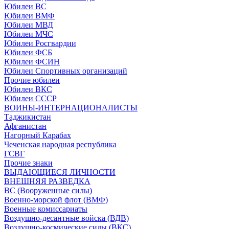
Юбилеи ВС
Юбилеи ВМФ
Юбилеи МВД
Юбилеи МЧС
Юбилеи Росгвардии
Юбилеи ФСБ
Юбилеи ФСИН
Юбилеи Спортивных организаций
Прочие юбилеи
Юбилеи ВКС
Юбилеи СССР
ВОИНЫ-ИНТЕРНАЦИОНАЛИСТЫ
Таджикистан
Афганистан
Нагорный Карабах
Чеченская народная республика
ГСВГ
Прочие знаки
ВЫДАЮЩИЕСЯ ЛИЧНОСТИ
ВНЕШНЯЯ РАЗВЕДКА
ВС (Вооруженные силы)
Военно-морской флот (ВМФ)
Военные комиссариаты
Воздушно-десантные войска (ВДВ)
Воздушно-космические силы (ВКС)