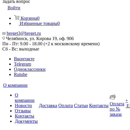
Задать вопрос
Войти
Корзина
0
Избранные товары
0
breget3@breget.ru
Челябинск, ул. Кирова 19, оф. 906
Пн - Пт: 9.00 - 18.00 (+2 к московскому времени)
Сб - Вс: выходные
Вконтакте
Telegram
Одноклассники
Rutube
О компании
О
компании
+
Оплата
Новости
Доставка
Оплата
Статьи
Контакты
Е
по №
Отзывы
заказа
Контакты
Документы