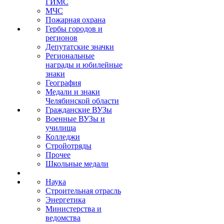
ГИМС
МЧС
Пожарная охрана
Гербы городов и
регионов
Депутатские значки
Региональные
награды и юбилейные
знаки
География
Медали и знаки
Челябинской области
Гражданские ВУЗы
Военные ВУЗы и
училища
Колледжи
Стройотряды
Прочее
Школьные медали
Наука
Строительная отрасль
Энергетика
Министерства и
ведомства