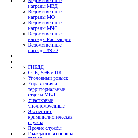
Ведомственные
награды МВД
Ведомственные
награды МО
Ведомственные
награды МЧС
Ведомственные
награды Росгвардии
Ведомственные
награды ФСО
ГИБДД
ССБ, УЭБ и ПК
Уголовный розыск
Управления и
территориальные
отделы МВД
Участковые
уполномоченные
Экспертно-
криминалистическая
служба
Прочие службы
Гражданская оборона,