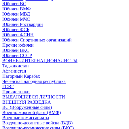
Юбилеи ВС
Юбилеи ВМФ
Юбилеи МВД
Юбилеи МЧС
Юбилеи Росгвардии
Юбилеи ФСБ
Юбилеи ФСИН
Юбилеи Спортивных организаций
Прочие юбилеи
Юбилеи ВКС
Юбилеи СССР
ВОИНЫ-ИНТЕРНАЦИОНАЛИСТЫ
Таджикистан
Афганистан
Нагорный Карабах
Чеченская народная республика
ГСВГ
Прочие знаки
ВЫДАЮЩИЕСЯ ЛИЧНОСТИ
ВНЕШНЯЯ РАЗВЕДКА
ВС (Вооруженные силы)
Военно-морской флот (ВМФ)
Военные комиссариаты
Воздушно-десантные войска (ВДВ)
Воздушно-космические силы (ВКС)