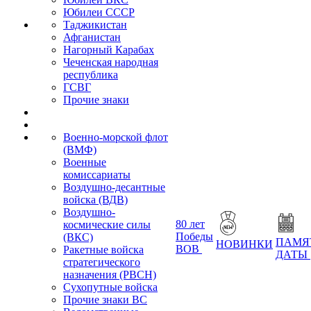
Юбилеи СССР
Таджикистан
Афганистан
Нагорный Карабах
Чеченская народная
республика
ГСВГ
Прочие знаки
Военно-морской флот
(ВМФ)
Военные
комиссариаты
Воздушно-десантные
войска (ВДВ)
Воздушно-
80 лет
космические силы
Победы
(ВКС)
ПАМЯ
НОВИНКИ
ВОВ
Ракетные войска
ДАТЫ
стратегического
назначения (РВСН)
Сухопутные войска
Прочие знаки ВС