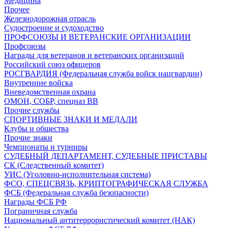
Медицина
Прочее
Железнодорожная отрасль
Судостроение и судоходство
ПРОФСОЮЗЫ И ВЕТЕРАНСКИЕ ОРГАНИЗАЦИИ
Профсоюзы
Награды для ветеранов и ветеранских организаций
Российский союз офицеров
РОСГВАРДИЯ (Федеральная служба войск нацгвардии)
Внутренние войска
Вневедомственная охрана
ОМОН, СОБР, спецназ ВВ
Прочие службы
СПОРТИВНЫЕ ЗНАКИ И МЕДАЛИ
Клубы и общества
Прочие знаки
Чемпионаты и турниры
СУДЕБНЫЙ ДЕПАРТАМЕНТ, СУДЕБНЫЕ ПРИСТАВЫ
СК (Следственный комитет)
УИС (Уголовно-исполнительная система)
ФСО, СПЕЦСВЯЗЬ, КРИПТОГРАФИЧЕСКАЯ СЛУЖБА
ФСБ (Федеральная служба безопасности)
Награды ФСБ РФ
Пограничная служба
Национальный антитеррористический комитет (НАК)