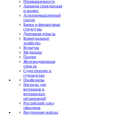
Промышленность
Авиация гражданская
и космос
Агропромышленный
сектор
Банки и финансовые
структуры
Дорожная отрасль
Коммунальное
хозяйство
Культура
Медицина
Прочее
Железнодорожная
отрасль
Судостроение и
судоходство
Профсоюзы
Награды для
ветеранов и
ветеранских
организаций
Российский союз
офицеров
Внутренние войска