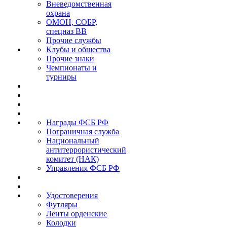
Вневедомственная
охрана
ОМОН, СОБР,
спецназ ВВ
Прочие службы
Клубы и общества
Прочие знаки
Чемпионаты и
турниры
Награды ФСБ РФ
Пограничная служба
Национальный
антитеррористический
комитет (НАК)
Управления ФСБ РФ
Удостоверения
Футляры
Ленты орденские
Колодки