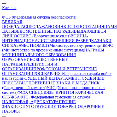
—
Каталог
—
ФСБ (Федеральная служба безопасности)
ВЕЛИКАЯ
ПОБЕДА
РАСПРОДАЖА
НОВИНКИ
СПЕЦОПЕРАЦИЯ
ПАМЯ
ДАТЫ
ВЕДОМСТВЕННЫЕ НАГРАДЫ
ВЫДАЮЩИЕСЯ
ЛИЧНОСТИ
ВС (Вооруженные силы)
ВОИНЫ-
ИНТЕРНАЦИОНАЛИСТЫ
ВНЕШНЯЯ РАЗВЕДКА
ЗНАКИ
СНГ
КАЗАЧЕСТВО
МВД (Министерство внутрених дел)
МЧС
(Министерство по чрезвычайным ситуациям)
НАГРАДЫ
МУНИЦИПАЛЬНОГО ОБРАЗОВАНИЯ
ОБРАЗОВАНИЕ
ОБЩЕСТВЕННЫЕ
НАГРАДЫ
ПРЕДПРИЯТИЯ И
ОРГАНИЗАЦИИ
ПРОФСОЮЗЫ И ВЕТЕРАНСКИЕ
ОРГАНИЗАЦИИ
РОСГВАРДИЯ (Федеральная служба войск
нацгвардии)
СУДЕБНЫЙ ДЕПАРТАМЕНТ, СУДЕБНЫЕ
ПРИСТАВЫ
СПОРТИВНЫЕ ЗНАКИ И МЕДАЛИ
СК
(Следственный комитет)
УИС (Уголовно-исполнительная
система)
ФСО, СПЕЦСВЯЗЬ, КРИПТОГРАФИЧЕСКАЯ
СЛУЖБА
ФТС (Федеральная таможенная служба),
НАЛОГОВАЯ, АДВОКАТУРА
ПРОЧИЕ
ЗНАКИ
СОПУТСТВУЮЩИЕ ТОВАРЫ
ПОДАРОЧНЫЕ
НАБОРЫ
—