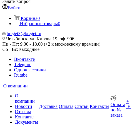
Задать вопрос
Войти
Корзина
0
Избранные товары
0
breget3@breget.ru
Челябинск, ул. Кирова 19, оф. 906
Пн - Пт: 9.00 - 18.00 (+2 к московскому времени)
Сб - Вс: выходные
Вконтакте
Telegram
Одноклассники
Rutube
О компании
О
компании
+
Оплата
Новости
Доставка
Оплата
Статьи
Контакты
Е
по №
Отзывы
заказа
Контакты
Документы