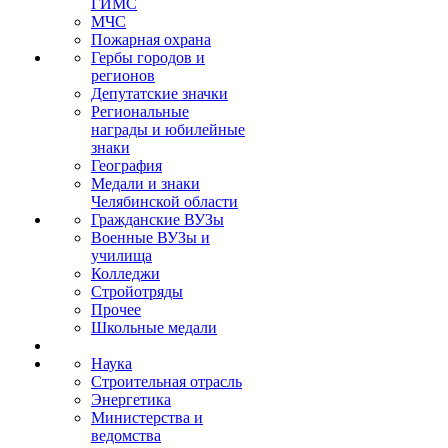
ГИМС
МЧС
Пожарная охрана
Гербы городов и
регионов
Депутатские значки
Региональные
награды и юбилейные
знаки
География
Медали и знаки
Челябинской области
Гражданские ВУЗы
Военные ВУЗы и
училища
Колледжи
Стройотряды
Прочее
Школьные медали
Наука
Строительная отрасль
Энергетика
Министерства и
ведомства