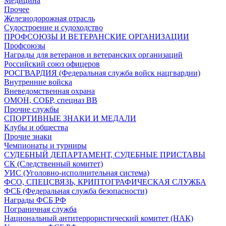
Медицина
Прочее
Железнодорожная отрасль
Судостроение и судоходство
ПРОФСОЮЗЫ И ВЕТЕРАНСКИЕ ОРГАНИЗАЦИИ
Профсоюзы
Награды для ветеранов и ветеранских организаций
Российский союз офицеров
РОСГВАРДИЯ (Федеральная служба войск нацгвардии)
Внутренние войска
Вневедомственная охрана
ОМОН, СОБР, спецназ ВВ
Прочие службы
СПОРТИВНЫЕ ЗНАКИ И МЕДАЛИ
Клубы и общества
Прочие знаки
Чемпионаты и турниры
СУДЕБНЫЙ ДЕПАРТАМЕНТ, СУДЕБНЫЕ ПРИСТАВЫ
СК (Следственный комитет)
УИС (Уголовно-исполнительная система)
ФСО, СПЕЦСВЯЗЬ, КРИПТОГРАФИЧЕСКАЯ СЛУЖБА
ФСБ (Федеральная служба безопасности)
Награды ФСБ РФ
Пограничная служба
Национальный антитеррористический комитет (НАК)