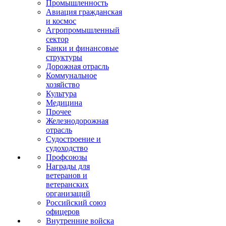
Промышленность
Авиация гражданская
и космос
Агропромышленный
сектор
Банки и финансовые
структуры
Дорожная отрасль
Коммунальное
хозяйство
Культура
Медицина
Прочее
Железнодорожная
отрасль
Судостроение и
судоходство
Профсоюзы
Награды для
ветеранов и
ветеранских
организаций
Российский союз
офицеров
Внутренние войска