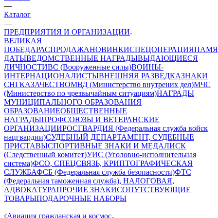
—
Каталог
—
ПРЕДПРИЯТИЯ И ОРГАНИЗАЦИИ
ВЕЛИКАЯ
ПОБЕДА
РАСПРОДАЖА
НОВИНКИ
СПЕЦОПЕРАЦИЯ
ПАМЯ
ДАТЫ
ВЕДОМСТВЕННЫЕ НАГРАДЫ
ВЫДАЮЩИЕСЯ
ЛИЧНОСТИ
ВС (Вооруженные силы)
ВОИНЫ-
ИНТЕРНАЦИОНАЛИСТЫ
ВНЕШНЯЯ РАЗВЕДКА
ЗНАКИ
СНГ
КАЗАЧЕСТВО
МВД (Министерство внутрених дел)
МЧС
(Министерство по чрезвычайным ситуациям)
НАГРАДЫ
МУНИЦИПАЛЬНОГО ОБРАЗОВАНИЯ
ОБРАЗОВАНИЕ
ОБЩЕСТВЕННЫЕ
НАГРАДЫ
ПРОФСОЮЗЫ И ВЕТЕРАНСКИЕ
ОРГАНИЗАЦИИ
РОСГВАРДИЯ (Федеральная служба войск
нацгвардии)
СУДЕБНЫЙ ДЕПАРТАМЕНТ, СУДЕБНЫЕ
ПРИСТАВЫ
СПОРТИВНЫЕ ЗНАКИ И МЕДАЛИ
СК
(Следственный комитет)
УИС (Уголовно-исполнительная
система)
ФСО, СПЕЦСВЯЗЬ, КРИПТОГРАФИЧЕСКАЯ
СЛУЖБА
ФСБ (Федеральная служба безопасности)
ФТС
(Федеральная таможенная служба), НАЛОГОВАЯ,
АДВОКАТУРА
ПРОЧИЕ ЗНАКИ
СОПУТСТВУЮЩИЕ
ТОВАРЫ
ПОДАРОЧНЫЕ НАБОРЫ
—
Авиация гражданская и космос