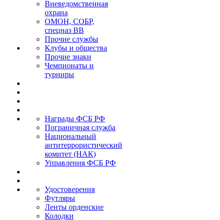
Вневедомственная
охрана
ОМОН, СОБР,
спецназ ВВ
Прочие службы
Клубы и общества
Прочие знаки
Чемпионаты и
турниры
Награды ФСБ РФ
Пограничная служба
Национальный
антитеррористический
комитет (НАК)
Управления ФСБ РФ
Удостоверения
Футляры
Ленты орденские
Колодки