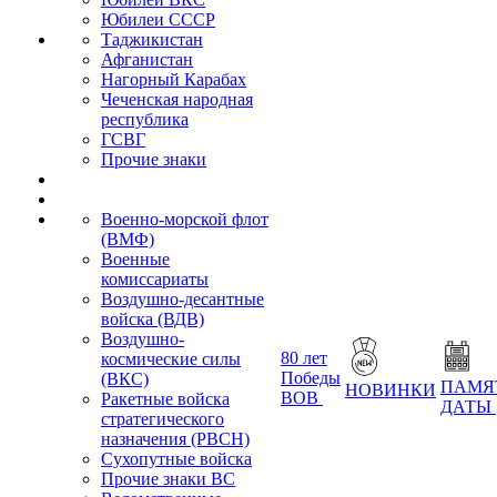
Юбилеи СССР
Таджикистан
Афганистан
Нагорный Карабах
Чеченская народная
республика
ГСВГ
Прочие знаки
Военно-морской флот
(ВМФ)
Военные
комиссариаты
Воздушно-десантные
войска (ВДВ)
Воздушно-
80 лет
космические силы
Победы
(ВКС)
ПАМЯ
НОВИНКИ
ВОВ
Ракетные войска
ДАТЫ
стратегического
назначения (РВСН)
Сухопутные войска
Прочие знаки ВС