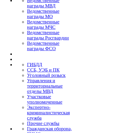
Ведомственные
награды МВД
Ведомственные
награды МО
Ведомственные
награды МЧС
Ведомственные
награды Росгвардии
Ведомственные
награды ФСО
ГИБДД
ССБ, УЭБ и ПК
Уголовный розыск
Управления и
территориальные
отделы МВД
Участковые
уполномоченные
Экспертно-
криминалистическая
служба
Прочие службы
Гражданская оборона,