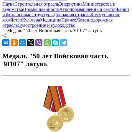
Наука
Строительная отрасль
Энергетика
Министерства и
ведомства
Промышленность
Агропромышленный сектор
Банки
и финансовые структуры
Дорожная отрасль
Коммунальное
хозяйство
Культура
Медицина
Прочее
Железнодорожная
отрасль
Судостроение и судоходство
—
Медаль "50 лет Войсковая часть 30107" латунь
Медаль "50 лет Войсковая часть
30107" латунь