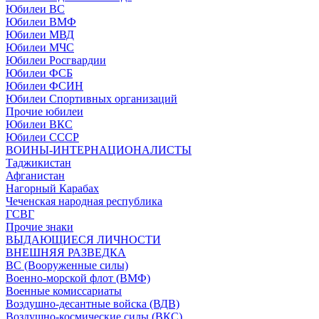
Юбилеи ВС
Юбилеи ВМФ
Юбилеи МВД
Юбилеи МЧС
Юбилеи Росгвардии
Юбилеи ФСБ
Юбилеи ФСИН
Юбилеи Спортивных организаций
Прочие юбилеи
Юбилеи ВКС
Юбилеи СССР
ВОИНЫ-ИНТЕРНАЦИОНАЛИСТЫ
Таджикистан
Афганистан
Нагорный Карабах
Чеченская народная республика
ГСВГ
Прочие знаки
ВЫДАЮЩИЕСЯ ЛИЧНОСТИ
ВНЕШНЯЯ РАЗВЕДКА
ВС (Вооруженные силы)
Военно-морской флот (ВМФ)
Военные комиссариаты
Воздушно-десантные войска (ВДВ)
Воздушно-космические силы (ВКС)