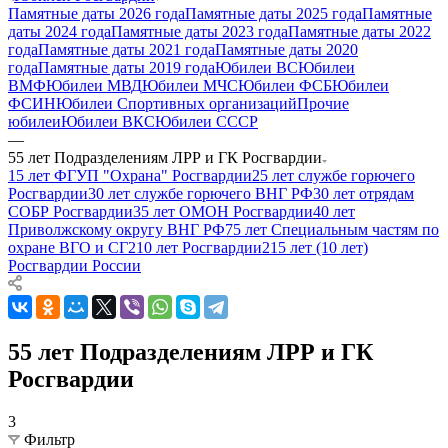
Памятные даты 2026 года
Памятные даты 2025 года
Памятные
даты 2024 года
Памятные даты 2023 года
Памятные даты 2022
года
Памятные даты 2021 года
Памятные даты 2020
года
Памятные даты 2019 года
Юбилеи ВС
Юбилеи
ВМФ
Юбилеи МВД
Юбилеи МЧС
Юбилеи ФСБ
Юбилеи
ФСИН
Юбилеи Спортивных организаций
Прочие
юбилеи
Юбилеи ВКС
Юбилеи СССР
—
55 лет Подразделениям ЛРР и ГК Росгвардии
15 лет ФГУП "Охрана" Росгвардии
25 лет службе горючего
Росгвардии
30 лет службе горючего ВНГ РФ
30 лет отрядам
СОБР Росгвардии
35 лет ОМОН Росгвардии
40 лет
Приволжскому округу ВНГ РФ
75 лет Специальным частям по
охране ВГО и СГ
210 лет Росгвардии
215 лет (10 лет)
Росгвардии России
55 лет Подразделениям ЛРР и ГК
Росгвардии
3
Фильтр