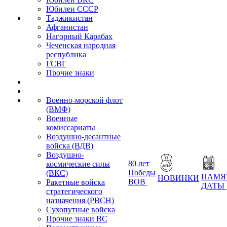
Юбилеи СССР
Таджикистан
Афганистан
Нагорный Карабах
Чеченская народная
республика
ГСВГ
Прочие знаки
Военно-морской флот
(ВМФ)
Военные
комиссариаты
Воздушно-десантные
войска (ВДВ)
Воздушно-
80 лет
космические силы
Победы
(ВКС)
ПАМЯ
НОВИНКИ
ВОВ
Ракетные войска
ДАТЫ
стратегического
назначения (РВСН)
Сухопутные войска
Прочие знаки ВС