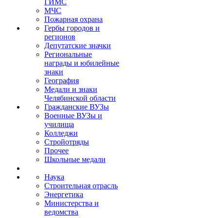
ГИМС
МЧС
Пожарная охрана
Гербы городов и
регионов
Депутатские значки
Региональные
награды и юбилейные
знаки
География
Медали и знаки
Челябинской области
Гражданские ВУЗы
Военные ВУЗы и
училища
Колледжи
Стройотряды
Прочее
Школьные медали
Наука
Строительная отрасль
Энергетика
Министерства и
ведомства