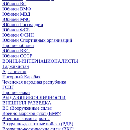
Юбилеи ВС
Юбилеи ВМФ
Юбилеи МВД
Юбилеи МЧС
Юбилеи Росгвардии
Юбилеи ФСБ
Юбилеи ФСИН
Юбилеи Спортивных организаций
Прочие юбилеи
Юбилеи ВКС
Юбилеи СССР
ВОИНЫ-ИНТЕРНАЦИОНАЛИСТЫ
Таджикистан
Афганистан
Нагорный Карабах
Чеченская народная республика
ГСВГ
Прочие знаки
ВЫДАЮЩИЕСЯ ЛИЧНОСТИ
ВНЕШНЯЯ РАЗВЕДКА
ВС (Вооруженные силы)
Военно-морской флот (ВМФ)
Военные комиссариаты
Воздушно-десантные войска (ВДВ)
Воздушно-космические силы (ВКС)