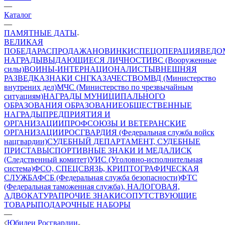
—
Каталог
—
ПАМЯТНЫЕ ДАТЫ
ВЕЛИКАЯ
ПОБЕДА
РАСПРОДАЖА
НОВИНКИ
СПЕЦОПЕРАЦИЯ
ВЕДО
НАГРАДЫ
ВЫДАЮЩИЕСЯ ЛИЧНОСТИ
ВС (Вооруженные
силы)
ВОИНЫ-ИНТЕРНАЦИОНАЛИСТЫ
ВНЕШНЯЯ
РАЗВЕДКА
ЗНАКИ СНГ
КАЗАЧЕСТВО
МВД (Министерство
внутрених дел)
МЧС (Министерство по чрезвычайным
ситуациям)
НАГРАДЫ МУНИЦИПАЛЬНОГО
ОБРАЗОВАНИЯ
ОБРАЗОВАНИЕ
ОБЩЕСТВЕННЫЕ
НАГРАДЫ
ПРЕДПРИЯТИЯ И
ОРГАНИЗАЦИИ
ПРОФСОЮЗЫ И ВЕТЕРАНСКИЕ
ОРГАНИЗАЦИИ
РОСГВАРДИЯ (Федеральная служба войск
нацгвардии)
СУДЕБНЫЙ ДЕПАРТАМЕНТ, СУДЕБНЫЕ
ПРИСТАВЫ
СПОРТИВНЫЕ ЗНАКИ И МЕДАЛИ
СК
(Следственный комитет)
УИС (Уголовно-исполнительная
система)
ФСО, СПЕЦСВЯЗЬ, КРИПТОГРАФИЧЕСКАЯ
СЛУЖБА
ФСБ (Федеральная служба безопасности)
ФТС
(Федеральная таможенная служба), НАЛОГОВАЯ,
АДВОКАТУРА
ПРОЧИЕ ЗНАКИ
СОПУТСТВУЮЩИЕ
ТОВАРЫ
ПОДАРОЧНЫЕ НАБОРЫ
—
Юбилеи Росгвардии