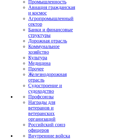
Промышленность
Авиация гражданская
и космос
Агропромышленный
сектор
Банки и финансовые
структуры
Дорожная отрасль
Коммунальное
хозяйство
Культура
Медицина
Прочее
Железнодорожная
отрасль
Судостроение и
судоходство
Профсоюзы
Награды для
ветеранов и
ветеранских
организаций
Российский союз
офицеров
Внутренние войска